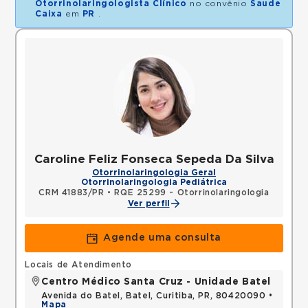
Otorrinolaringologista Clínico
no convênio
Saude
Caixa
em
PR
.
Caroline Feliz Fonseca Sepeda Da Silva
Otorrinolaringologia Geral
Otorrinolaringologia Pediátrica
CRM 41883/PR
•
RQE 25299 - Otorrinolaringologia
Ver perfil
Agende uma consulta
Locais de Atendimento
Centro Médico Santa Cruz - Unidade Batel
Avenida do Batel, Batel, Curitiba, PR, 80420090 •
Mapa