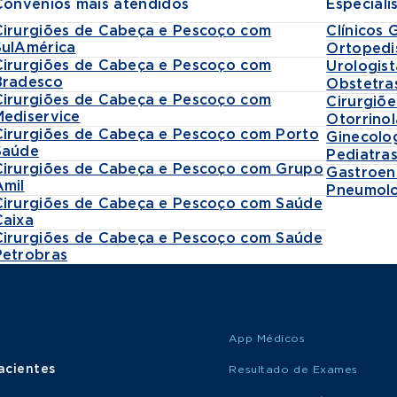
Convênios mais atendidos
Especiali
Cirurgiões de Cabeça e Pescoço com
Clínicos 
SulAmérica
Ortopedi
Cirurgiões de Cabeça e Pescoço com
Urologist
Bradesco
Obstetra
Cirurgiões de Cabeça e Pescoço com
Cirurgiõe
Mediservice
Otorrinol
Cirurgiões de Cabeça e Pescoço com Porto
Ginecolo
Saúde
Pediatra
Cirurgiões de Cabeça e Pescoço com Grupo
Gastroen
Amil
Pneumolo
Cirurgiões de Cabeça e Pescoço com Saúde
Caixa
Cirurgiões de Cabeça e Pescoço com Saúde
Petrobras
App Médicos
acientes
Resultado de Exames