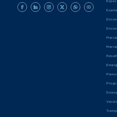
Espec
Exame
Encon
Encon
Marca
Marca
Resul
Emerg
Plano
Progr
Doen
Vacin
Trans