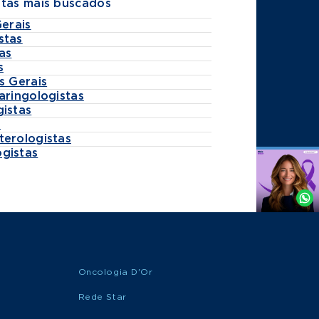
stas mais buscados
Gerais
stas
as
s
s Gerais
aringologistas
gistas
s
terologistas
gistas
Agende
por
Whatsapp
Oncologia D'Or
Rede Star