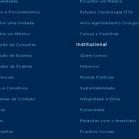
ialidades
Encontre um Médico
s e Procedimentos
Estudos Cardiologia D'Or
tre uma Unidade
Auto-agendamento Cirúrgic
tre um Médico
Cursos e Palestras
Institucional
ção de Consultas
ção de Exames
Quem somos
tado de Exames
Histórico
ências
Nossas Políticas
s e Convênios
Sustentabilidade
amas de Cuidado
Integridade e Ética
ças
Privacidade
as
Relações com o Investidor
plantes
Projetos Sociais