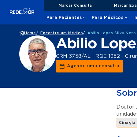
Marcar Consulta
Marcar Ex
Para Pacientes
Para Médicos
I
Home
/
Encontre um Médico
/
Abilio Lopes Silva Neto
Abilio Lope
CRM 3758/AL | RQE 1952 - Ciru
Agende uma consulta
Sobr
Doutor 
unidad
Cirurgi