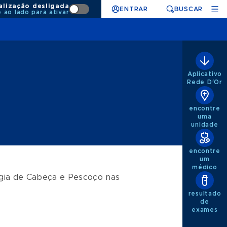
alização desligada
ENTRAR
BUSCAR
e ao lado para ativar
Aplicativo
Rede D'Or
encontre
uma
unidade
encontre
um
médico
rgia de Cabeça e Pescoço
nas
resultado
de
exames