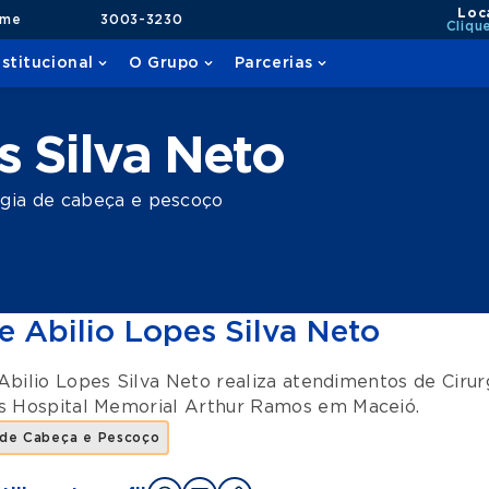
Loc
ame
3003-3230
Cliqu
nstitucional
O Grupo
Parcerias
s Silva Neto
rgia de cabeça e pescoço
e Abilio Lopes Silva Neto
Abilio Lopes Silva Neto realiza atendimentos de
Ciru
es
Hospital Memorial Arthur Ramos
em
Maceió
.
a de Cabeça e Pescoço