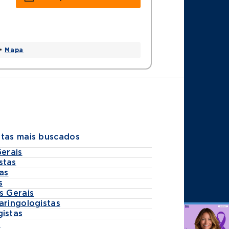
 •
Mapa
stas mais buscados
Gerais
stas
as
s
s Gerais
aringologistas
gistas
Agende
s
por