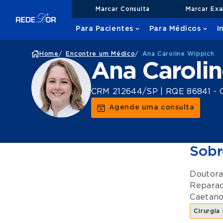
Marcar Consulta
Marcar Ex
Para Pacientes
Para Médicos
I
Home
/
Encontre um Médico
/
Ana Caroline Wippich
Ana Caroli
CRM 212644/SP | RQE 86841 - Cir
Agende uma consulta
Sobr
Doutora
Repara
Caetan
Cirurgia 