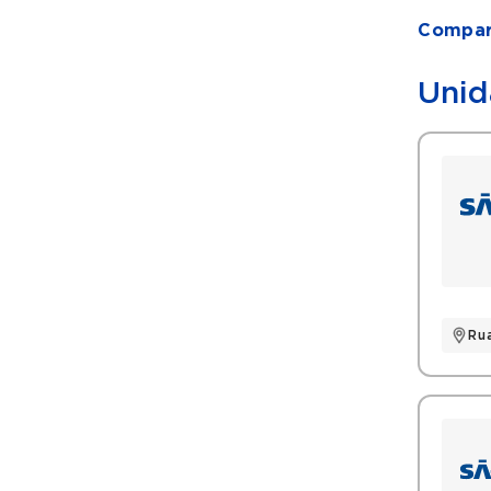
Compart
Unid
Ru