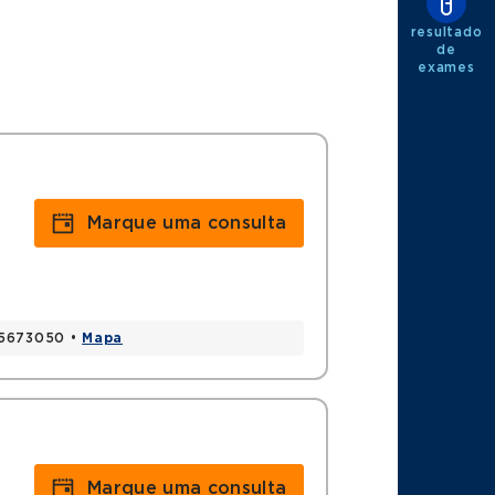
resultado
de
exames
i
Marque uma consulta
 05673050 •
Mapa
Marque uma consulta