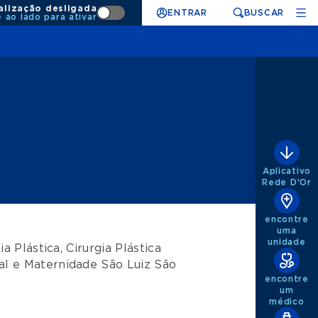
alização desligada
ENTRAR
BUSCAR
e ao lado para ativar
Aplicativo
Rede D'Or
encontre
uma
unidade
ia Plástica
,
Cirurgia Plástica
al e Maternidade São Luiz São
encontre
um
médico