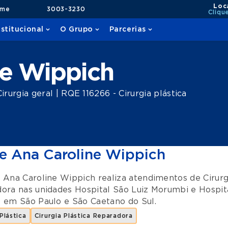
Loc
ame
3003-3230
Cliqu
nstitucional
O Grupo
Parcerias
ne Wippich
urgia geral | RQE 116266 - Cirurgia plástica
e Ana Caroline Wippich
 Ana Caroline Wippich realiza atendimentos de
Cirurg
dora
nas unidades
Hospital São Luiz Morumbi
e
Hospit
o
em
São Paulo
e
São Caetano do Sul
.
Plástica
Cirurgia Plástica Reparadora