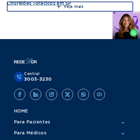
Cirurgiões Torácicos em SP
Veja mais
Agende
por
Whatsapp
Central
3003-3230
HOME
Para Pacientes
Para Médicos