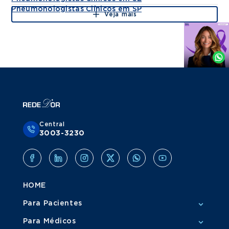
Pneumonologistas Clínicos em SP
Veja mais
Agende
por
Whatsapp
Central
3003-3230
HOME
Para Pacientes
Para Médicos