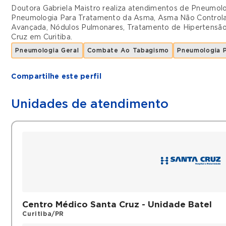
Doutora Gabriela Maistro realiza atendimentos de
Pneumolo
Pneumologia Para Tratamento da Asma
,
Asma Não Control
Avançada
,
Nódulos Pulmonares
,
Tratamento de Hipertensã
Cruz
em
Curitiba
.
Pneumologia Geral
Combate Ao Tabagismo
Pneumologia 
Compartilhe este perfil
Unidades de atendimento
Centro Médico Santa Cruz - Unidade Batel
Curitiba/PR