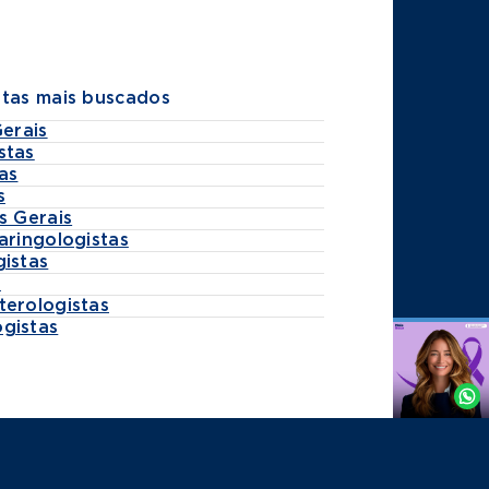
stas mais buscados
Gerais
stas
as
s
s Gerais
aringologistas
gistas
s
terologistas
gistas
Agende
por
Whatsapp