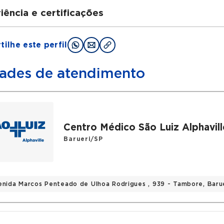
iência e certificações
uações
ilhe este perfil
uldade de Medicina da Universidade de São Paulo
idência Médica Hospital das Clínicas da FMUSP
ades de atendimento
ções
iedade Brasileira de Otorrinolaringoscopia
Centro Médico São Luiz Alphavill
rico
Barueri/SP
ica particular
s
enida Marcos Penteado de Ulhoa Rodrigues , 939 - Tambore, Baru
rrinolaringologista