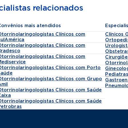
ialistas relacionados
Convênios mais atendidos
Especiali
Otorrinolaringologistas Clínicos com
Clínicos 
SulAmérica
Ortopedi
Otorrinolaringologistas Clínicos com
Urologist
Bradesco
Obstetra
Otorrinolaringologistas Clínicos com
Cirurgiõe
Mediservice
Otorrinol
Otorrinolaringologistas Clínicos com Porto
Ginecolo
Saúde
Pediatra
Otorrinolaringologistas Clínicos com Grupo
Gastroen
Amil
Pneumolo
Otorrinolaringologistas Clínicos com Saúde
Caixa
Otorrinolaringologistas Clínicos com Saúde
Petrobras