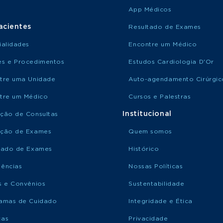
App Médicos
acientes
Resultado de Exames
ialidades
Encontre um Médico
s e Procedimentos
Estudos Cardiologia D'Or
tre uma Unidade
Auto-agendamento Cirúrgic
tre um Médico
Cursos e Palestras
Institucional
ção de Consultas
ção de Exames
Quem somos
tado de Exames
Histórico
ências
Nossas Políticas
s e Convênios
Sustentabilidade
amas de Cuidado
Integridade e Ética
ças
Privacidade