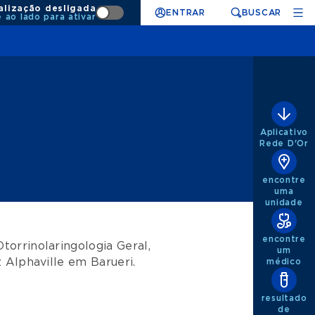
alização desligada
ENTRAR
BUSCAR
e ao lado para ativar
Aplicativo
Rede D'Or
encontre
uma
unidade
encontre
Otorrinolaringologia Geral
,
um
 Alphaville
em
Barueri
.
médico
resultado
de