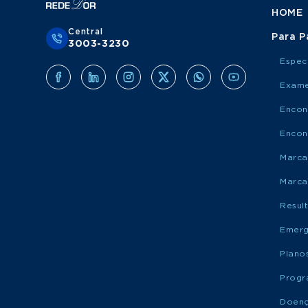
HOME
Central
Para P
3003-3230
Espec
Exame
Encon
Encon
Marca
Marca
Resul
Emerg
Plano
Progr
Doen