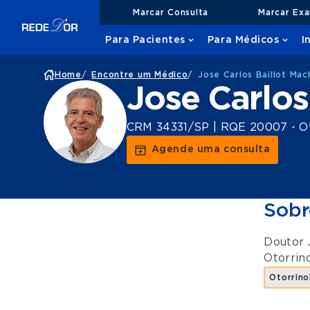
Marcar Consulta
Marcar Ex
Para Pacientes
Para Médicos
I
Home
/
Encontre um Médico
/
Jose Carlos Baillot Ma
Jose Carlos
CRM 34331/SP | RQE 20007 - Ot
Agende uma consulta
Sobr
Doutor 
Otorrino
Otorrino