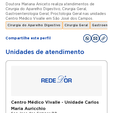
Doutora Mariana Aniceto realiza atendimentos de
Cirurgia do Aparelho Digestivo
,
Cirurgia Geral
,
Gastroenterologia Geral
,
Proctologia Geral
nas unidades
Centro Médico Vivalle
em
São José dos Campos
.
Cirurgia do Aparelho Digestivo
Cirurgia Geral
Gastroenter
Compartilhe este perfil
Unidades de atendimento
Centro Médico Vivalle - Unidade Carlos
Maria Auricchio