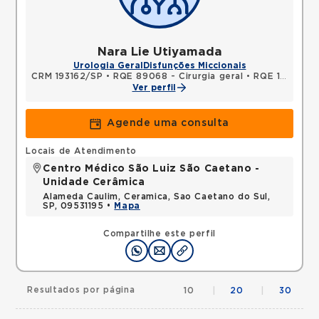
Nara Lie Utiyamada
Urologia Geral
Disfunções Miccionais
CRM 193162/SP
•
RQE 89068 - Cirurgia geral
•
RQE 125699 - Urologia
Ver perfil
Agende uma consulta
Locais de Atendimento
Centro Médico São Luiz São Caetano -
Unidade Cerâmica
Alameda Caulim, Ceramica, Sao Caetano do Sul,
SP, 09531195 •
Mapa
Compartilhe este perfil
Resultados por página
10
|
20
|
30