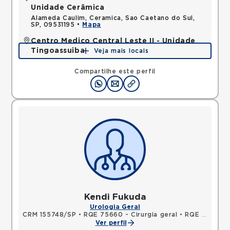
Unidade Cerâmica
Alameda Caulim, Ceramica, Sao Caetano do Sul,
SP, 09531195 •
Mapa
Centro Medico Central Leste II - Unidade
Tingoassuiba
Veja mais locais
Rua Tingoassuiba, Vila Iolanda, Sao Paulo, SP,
08451030 •
Mapa
Compartilhe este perfil
Kendi Fukuda
Urologia Geral
CRM 155748/SP
•
RQE 75660 - Cirurgia geral
•
RQE 139727 - Urologia
Ver perfil