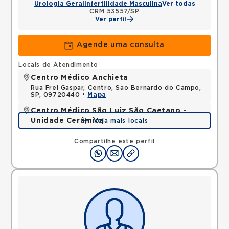
Urologia Geral
Infertilidade Masculina
Ver todas
CRM 53557/SP
Ver perfil
Agende uma consulta
Locais de Atendimento
Centro Médico Anchieta
Rua Frei Gaspar, Centro, Sao Bernardo do Campo,
SP, 09720440 •
Mapa
Centro Médico São Luiz São Caetano -
Unidade Cerâmica
Veja mais locais
Alameda Caulim, Ceramica, Sao Caetano do Sul,
SP, 09531195 •
Mapa
Compartilhe este perfil