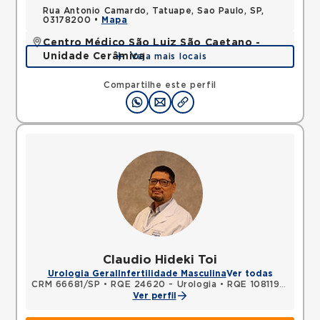
Rua Antonio Camardo, Tatuape, Sao Paulo, SP,
03178200 •
Mapa
Centro Médico São Luiz São Caetano -
Unidade Cerâmica
Veja mais locais
Alameda Caulim, Ceramica, Sao Caetano do Sul,
SP, 09531195 •
Mapa
Compartilhe este perfil
Claudio Hideki Toi
Urologia Geral
Infertilidade Masculina
Ver todas
CRM 66681/SP
•
RQE 24620 - Urologia
•
RQE 108119 - Cirurgia geral
Ver perfil