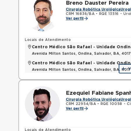
Breno Dauster Pereira 
Cirurgia Robótica Urológica
Urog
CRM 16836/BA
•
RQE 13516 - Uro
Ver perfil
Locais de Atendimento
Centro Médico São Rafael - Unidade Ondin
Avenida Milton Santos, Ondina, Salvador, BA, 401
Centro Médico São Rafael - Unidade Ondin
V
Avenida Milton Santos, Ondina, Salvador, BA, 401
Ezequiel Fabiane Spanh
Cirurgia Robótica Urológica
Urog
CRM 22954/BA
•
RQE 10058 - Ci
Ver perfil
Locais de Atendimento