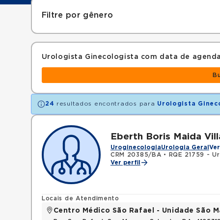
Filtre por gênero
Urologista Ginecologista com data de agend
B
24
resultados encontrados para
Urologista Ginec
Eberth Boris Maida Vill
Uroginecologia
Urologia Geral
Ver
CRM 20385/BA
•
RQE 21759 - Ur
Ver perfil
Locais de Atendimento
Centro Médico São Rafael - Unidade São M