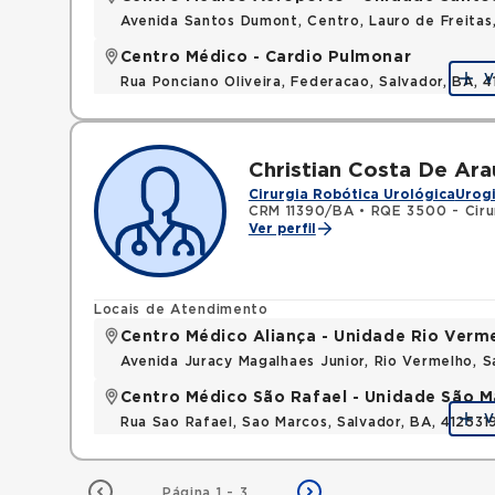
Avenida Santos Dumont, Centro, Lauro de Freita
Centro Médico - Cardio Pulmonar
V
Rua Ponciano Oliveira, Federacao, Salvador, BA,
Christian Costa De Ara
Cirurgia Robótica Urológica
Urog
CRM 11390/BA
•
RQE 3500 - Ciru
Ver perfil
Locais de Atendimento
Centro Médico Aliança - Unidade Rio Verm
Avenida Juracy Magalhaes Junior, Rio Vermelho, 
Centro Médico São Rafael - Unidade São M
V
Rua Sao Rafael, Sao Marcos, Salvador, BA, 412531
Página 1 - 3