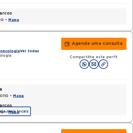
arcos
90 •
Mapa
Agende uma consulta
inecologia
Ver todas
ologia
Compartilhe este perfil
a
70110 •
Mapa
arcos
eja mais locais
90 •
Mapa