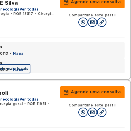
Agende uma consulta
E Silva
inecologia
Ver todas
logia
•
RQE 13517 - Cirurgia geral
Compartilhe este perfil
a
70110 •
Mapa
a
eja mais locais
70110 •
Mapa
Agende uma consulta
oli
inecologia
Ver todas
rurgia geral
•
RQE 11951 - Urologia
Compartilhe este perfil