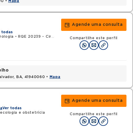
90 •
Mapa
Agende uma consulta
 todas
rologia
•
RQE 20239 - Cirurgia geral
Compartilhe este perfil
elho
Salvador, BA, 41940060 •
Mapa
Agende uma consulta
ia
Ver todas
ecologia e obstetrícia
Compartilhe este perfil