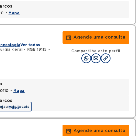
arcos
90 •
Mapa
Agende uma consulta
inecologia
Ver todas
urgia geral
•
RQE 19115 - Urologia
Compartilhe este perfil
a
70110 •
Mapa
arcos
eja mais locais
90 •
Mapa
Agende uma consulta