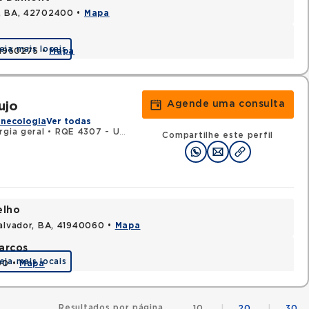
s, BA, 42702400 •
Mapa
eja mais locais
 41950275 •
Mapa
Agende uma consulta
ujo
inecologia
Ver todas
rgia geral
•
RQE 4307 - Urologia
Compartilhe este perfil
elho
Salvador, BA, 41940060 •
Mapa
arcos
eja mais locais
90 •
Mapa
Resultados por página
10
|
20
|
30