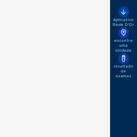
Aplicativo
Rede D'Or
encontre
uma
unidade
resultado
de
exames