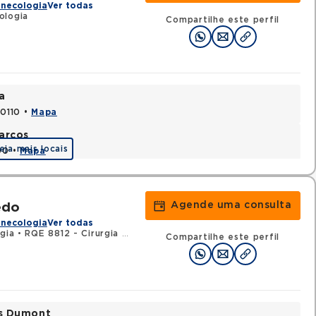
inecologia
Ver todas
ologia
Compartilhe este perfil
a
70110 •
Mapa
arcos
eja mais locais
90 •
Mapa
Agende uma consulta
edo
inecologia
Ver todas
gia
•
RQE 8812 - Cirurgia geral
Compartilhe este perfil
os Dumont