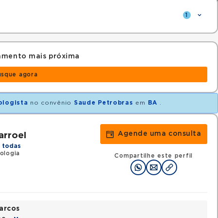
1
amento mais próxima
usque agora
ologista
no convênio
Saude Petrobras
em
BA
.
Agende uma consulta
arroel
 todas
ologia
Compartilhe este perfil
arcos