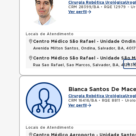
Cirurgia Robótica Urológica
Urog
CRM 28399/BA
•
RQE 12979 - Ur
Ver perfil
Locais de Atendimento
Centro Médico São Rafael - Unidade Ondin
Avenida Milton Santos, Ondina, Salvador, BA, 401
Centro Médico São Rafael - Unidade São M
V
Rua Sao Rafael, Sao Marcos, Salvador, BA, 412531
Bianca Santos De Mac
Cirurgia Robótica Urológica
Urog
CRM 16416/BA
•
RQE 8811 - Urolo
Ver perfil
Locais de Atendimento
Centro Médico Aeroporto - Unidade Sant