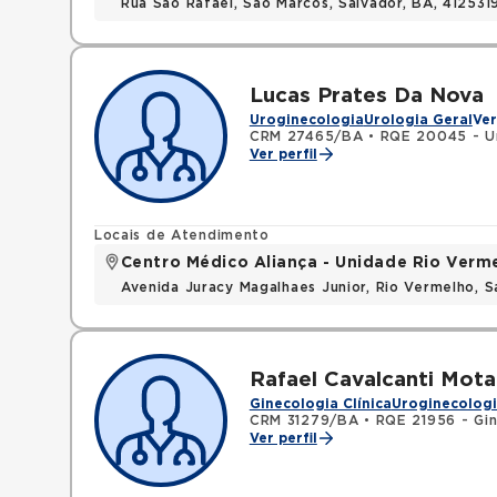
Rua Sao Rafael, Sao Marcos, Salvador, BA, 412531
Lucas Prates Da Nova
Uroginecologia
Urologia Geral
Ver
CRM 27465/BA
•
RQE 20045 - U
Ver perfil
Locais de Atendimento
Centro Médico Aliança - Unidade Rio Verm
Avenida Juracy Magalhaes Junior, Rio Vermelho, 
Rafael Cavalcanti Mota
Ginecologia Clínica
Uroginecolog
CRM 31279/BA
•
RQE 21956 - Gin
Ver perfil