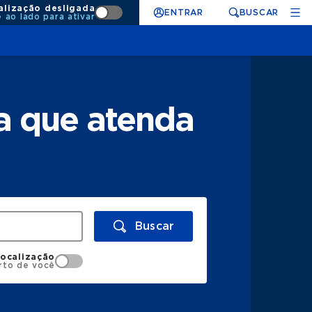
alização desligada
ENTRAR
BUSCAR
e ao lado para ativar
a que atenda
Buscar
localização
rto de você