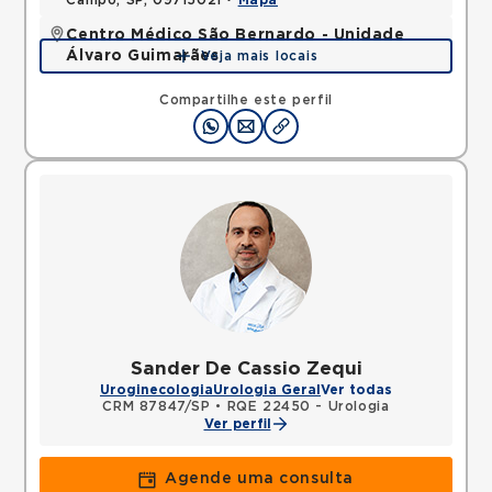
Campo, SP, 09715021 •
Mapa
Centro Médico São Bernardo - Unidade
Álvaro Guimarães
Veja mais locais
Avenida Alvaro Guimaraes, Assuncao, Sao Bernardo
do Campo, SP, 09810010 •
Mapa
Compartilhe este perfil
Sander De Cassio Zequi
Uroginecologia
Urologia Geral
Ver todas
CRM 87847/SP
•
RQE 22450 - Urologia
Ver perfil
Agende uma consulta