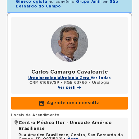
Ginecologista
no convênio
Grupo Amil
em
São
Bernardo do Campo
.
Carlos Camargo Cavalcante
Uroginecologia
Urologia Geral
Ver todas
CRM 61669/SP
•
RQE 63766 - Urologia
Ver perfil
Agende uma consulta
Locais de Atendimento
Centro Médico Ifor - Unidade Américo
Brasiliense
Rua Americo Brasiliense, Centro, Sao Bernardo do