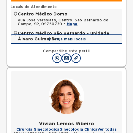
Locais de Atendimento
Centro Médico Domo
Rua Jose Versolato, Centro, Sao Bernardo do
Campo, SP, 09750730 •
Mapa
Centro Médico São Bernardo - Unidade
Álvaro Guimarães
Veja mais locais
Avenida Alvaro Guimaraes, Assuncao, Sao Bernardo
do Campo, SP, 09810010 •
Mapa
Compartilhe este perfil
Vivian Lemos Ribeiro
Cirurgia Ginecológica
Ginecologia Clínica
Ver todas