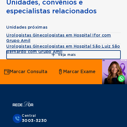
Unidades, convênios e
especialistas relacionados
Unidades próximas
Urologistas Ginecologistas em Hospital Ifor com
Grupo Amil
Urologistas Ginecologistas em Hospital São Luiz São
Bernardo com Grupo Amil
Veja mais
Agende
Marcar Consulta
Marcar Exame
por
Whatsapp
Central
3003-3230