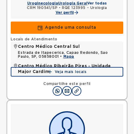
Uroginecologia
Urologia Geral
Ver todas
CRM 190541/SP
•
RQE 123995 - Urologia
Ver perfil
Agende uma consulta
Locais de Atendimento
Centro Médico Central Sul
Estrada de Itapecerica, Capao Redondo, Sao
Paulo, SP, 05858001 •
Mapa
Centro Médico Ribeirão Pires - Unidade
Major Cardim
Veja mais locais
Rua Major Cardim, Suissa, Ribeirao Pires, SP,
09424250 •
Mapa
Compartilhe este perfil