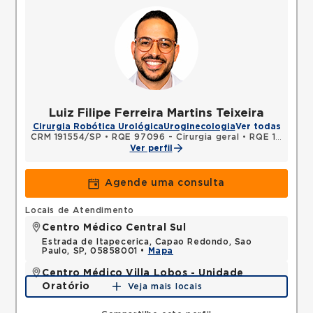
Luiz Filipe Ferreira Martins Teixeira
Cirurgia Robótica Urológica
Uroginecologia
Ver todas
CRM 191554/SP
•
RQE 97096 - Cirurgia geral
•
RQE 137624 - Urologia
Ver perfil
Agende uma consulta
Locais de Atendimento
Centro Médico Central Sul
Estrada de Itapecerica, Capao Redondo, Sao
Paulo, SP, 05858001 •
Mapa
Centro Médico Villa Lobos - Unidade
Oratório
Veja mais locais
Rua do Oratorio, Mooca, Sao Paulo, SP, 03117000 •
Mapa