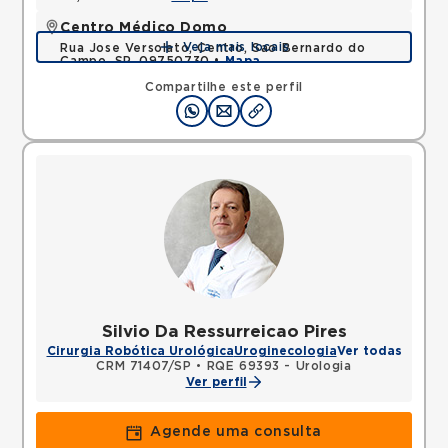
Centro Médico Domo
Veja mais locais
Rua Jose Versolato, Centro, Sao Bernardo do
Campo, SP, 09750730 •
Mapa
Compartilhe este perfil
Silvio Da Ressurreicao Pires
Cirurgia Robótica Urológica
Uroginecologia
Ver todas
CRM 71407/SP
•
RQE 69393 - Urologia
Ver perfil
Agende uma consulta