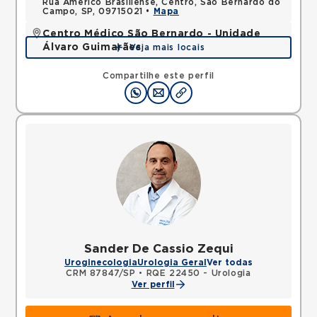
Rua Americo Brasiliense, Centro, Sao Bernardo do
Campo, SP, 09715021 •
Mapa
Centro Médico São Bernardo - Unidade
Álvaro Guimarães
Veja mais locais
Avenida Alvaro Guimaraes, Assuncao, Sao Bernardo
do Campo, SP, 09810010 •
Mapa
Compartilhe este perfil
Sander De Cassio Zequi
Uroginecologia
Urologia Geral
Ver todas
CRM 87847/SP
•
RQE 22450 - Urologia
Ver perfil