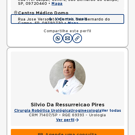
SP, 09720440 •
Mapa
Centro Médico Domo
Veja mais locais
Rua Jose Versolato, Centro, Sao Bernardo do
Campo, SP, 09750730 •
Mapa
Compartilhe este perfil
Silvio Da Ressurreicao Pires
Cirurgia Robótica Urológica
Uroginecologia
Ver todas
CRM 71407/SP
•
RQE 69393 - Urologia
Ver perfil