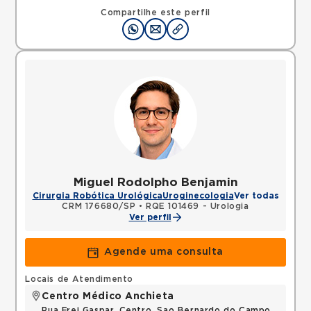
Mapa
Compartilhe este perfil
Miguel Rodolpho Benjamin
Cirurgia Robótica Urológica
Uroginecologia
Ver todas
CRM 176680/SP
•
RQE 101469 - Urologia
Ver perfil
Agende uma consulta
Locais de Atendimento
Centro Médico Anchieta
Rua Frei Gaspar, Centro, Sao Bernardo do Campo,