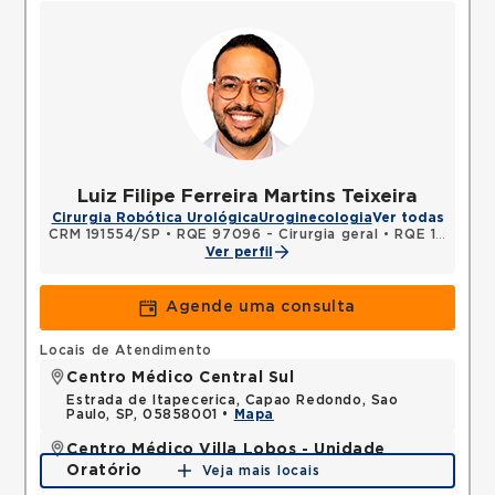
Luiz Filipe Ferreira Martins Teixeira
Cirurgia Robótica Urológica
Uroginecologia
Ver todas
CRM 191554/SP
•
RQE 97096 - Cirurgia geral
•
RQE 137624 - Urologia
Ver perfil
Agende uma consulta
Locais de Atendimento
Centro Médico Central Sul
Estrada de Itapecerica, Capao Redondo, Sao
Paulo, SP, 05858001 •
Mapa
Centro Médico Villa Lobos - Unidade
Oratório
Veja mais locais
Rua do Oratorio, Mooca, Sao Paulo, SP, 03117000 •