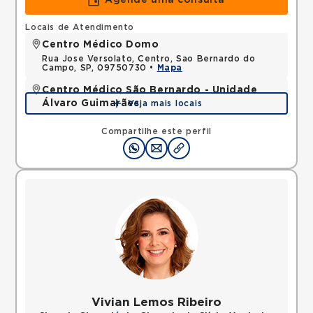
Agende uma consulta
Locais de Atendimento
Centro Médico Domo
Rua Jose Versolato, Centro, Sao Bernardo do
Campo, SP, 09750730 •
Mapa
Centro Médico São Bernardo - Unidade
Álvaro Guimarães
Veja mais locais
Avenida Alvaro Guimaraes, Assuncao, Sao Bernardo
do Campo, SP, 09810010 •
Mapa
Compartilhe este perfil
Vivian Lemos Ribeiro