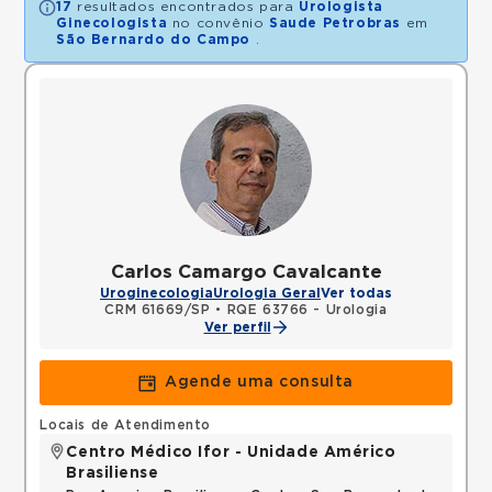
17
resultados encontrados para
Urologista
Ginecologista
no convênio
Saude Petrobras
em
São Bernardo do Campo
.
Carlos Camargo Cavalcante
Uroginecologia
Urologia Geral
Ver todas
CRM 61669/SP
•
RQE 63766 - Urologia
Ver perfil
Agende uma consulta
Locais de Atendimento
Centro Médico Ifor - Unidade Américo
Brasiliense