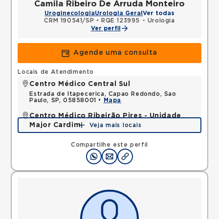
Camila Ribeiro De Arruda Monteiro
Uroginecologia
Urologia Geral
Ver todas
CRM 190541/SP
•
RQE 123995 - Urologia
Ver perfil
Agende uma consulta
Locais de Atendimento
Centro Médico Central Sul
Estrada de Itapecerica, Capao Redondo, Sao
Paulo, SP, 05858001 •
Mapa
Centro Médico Ribeirão Pires - Unidade
Major Cardim
Veja mais locais
Rua Major Cardim, Suissa, Ribeirao Pires, SP,
09424250 •
Mapa
Compartilhe este perfil