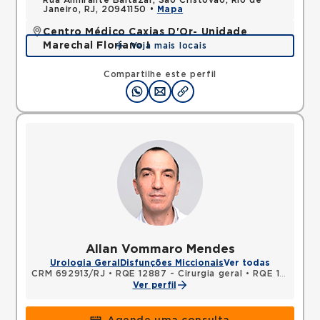
Rua Almirante Baltazar, Sao Cristovao, Rio de
Janeiro, RJ, 20941150 •
Mapa
Centro Médico Caxias D'Or- Unidade
Marechal Floriano I
Veja mais locais
Avenida Perimetral Marechal Floriano, Jardim Vinte
e Cinco de Agosto, Duque de Caxias, RJ,
Compartilhe este perfil
25075025 •
Mapa
Allan Vommaro Mendes
Urologia Geral
Disfunções Miccionais
Ver todas
CRM 692913/RJ
•
RQE 12887 - Cirurgia geral
•
RQE 12888 - Urologia
Ver perfil