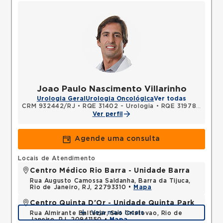
Joao Paulo Nascimento Villarinho
Urologia Geral
Urologia Oncológica
Ver todas
CRM 932442/RJ
•
RQE 31402 - Urologia
•
RQE 31978 - Cirurgia geral
Ver perfil
Agende uma consulta
Locais de Atendimento
Centro Médico Rio Barra - Unidade Barra
Rua Augusto Camossa Saldanha, Barra da Tijuca,
Rio de Janeiro, RJ, 22793310 •
Mapa
Centro Quinta D'Or - Unidade Quinta Park
Veja mais locais
Rua Almirante Baltazar, Sao Cristovao, Rio de
Janeiro, RJ, 20941150 •
Mapa