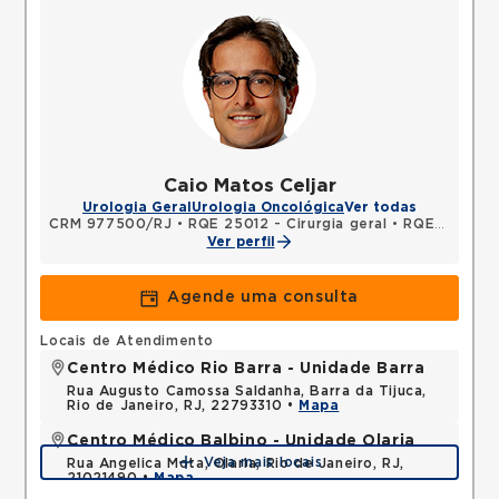
Caio Matos Celjar
Urologia Geral
Urologia Oncológica
Ver todas
CRM 977500/RJ
•
RQE 25012 - Cirurgia geral
•
RQE 32504 - Urologia
Ver perfil
Agende uma consulta
Locais de Atendimento
Centro Médico Rio Barra - Unidade Barra
Rua Augusto Camossa Saldanha, Barra da Tijuca,
Rio de Janeiro, RJ, 22793310 •
Mapa
Centro Médico Balbino - Unidade Olaria
Veja mais locais
Rua Angelica Mota, Olaria, Rio de Janeiro, RJ,
21021490 •
Mapa