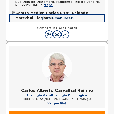
Rua Dois de Dezembro, Flamengo, Rio de Janeiro,
RJ, 22220040 •
Mapa
Centro Médico Caxias D'Or- Unidade
Marechal Floriano I
Veja mais locais
Avenida Perimetral Marechal Floriano, Jardim Vinte
e Cinco de Agosto, Duque de Caxias, RJ,
Compartilhe este perfil
25075025 •
Mapa
Carlos Alberto Carvalhal Rainho
Urologia Geral
Urologia Oncológica
CRM 564959/RJ
•
RQE 34507 - Urologia
Ver perfil