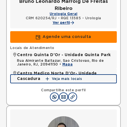
Bruno Leonardo Marroig De Freitas
Ribeiro
Urologia Geral
CRM 620254/RJ
•
RQE 13585 - Urologia
Ver perfil
Agende uma consulta
Locais de Atendimento
Centro Quinta D'Or - Unidade Quinta Park
Rua Almirante Baltazar, Sao Cristovao, Rio de
Janeiro, RJ, 20941150 •
Mapa
Centro Medico Norte D'Or- Unidade
Cascadura
Veja mais locais
Rua Carolina Machado, Cascadura, Rio de Janeiro,
RJ, 21350135 •
Mapa
Compartilhe este perfil