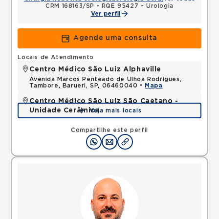
CRM 168163/SP
•
RQE 95427 - Urologia
Ver perfil
Agende uma consulta
Locais de Atendimento
Centro Médico São Luiz Alphaville
Avenida Marcos Penteado de Ulhoa Rodrigues,
Tambore, Barueri, SP, 06460040 •
Mapa
Centro Médico São Luiz São Caetano -
Unidade Cerâmica
Veja mais locais
Alameda Caulim, Ceramica, Sao Caetano do Sul,
SP, 09531195 •
Mapa
Compartilhe este perfil