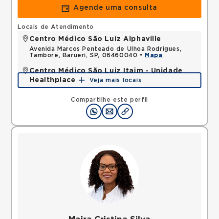
Agende uma consulta
Locais de Atendimento
Centro Médico São Luiz Alphaville
Avenida Marcos Penteado de Ulhoa Rodrigues,
Tambore, Barueri, SP, 06460040 •
Mapa
Centro Médico São Luiz Itaim - Unidade
Healthplace
Veja mais locais
Rua Doutor Alceu de Campos Rodrigues, Vila Nova
Conceicao, Sao Paulo, SP, 04544000 •
Mapa
Compartilhe este perfil