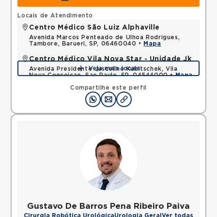
Locais de Atendimento
Centro Médico São Luiz Alphaville
Avenida Marcos Penteado de Ulhoa Rodrigues,
Tambore, Barueri, SP, 06460040 •
Mapa
Centro Médico Vila Nova Star - Unidade Jk
Veja mais locais
Avenida Presidente Juscelino Kubitschek, Vila
Nova Conceicao, Sao Paulo, SP, 04544000 •
Mapa
Compartilhe este perfil
Gustavo De Barros Pena Ribeiro Paiva
Cirurgia Robótica Urológica
Urologia Geral
Ver todas