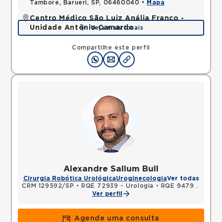
Tambore, Barueri, SP, 06460040 •
Mapa
Centro Médico São Luiz Anália Franco -
Unidade Antônio Camardo
Veja mais locais
Rua Antonio Camardo, Tatuape, Sao Paulo, SP,
03178200 •
Mapa
Compartilhe este perfil
Alexandre Sallum Bull
Cirurgia Robótica Urológica
Uroginecologia
Ver todas
CRM 129592/SP
•
RQE 72939 - Urologia
•
RQE 94799 - Cirurgia geral
Ver perfil
Agende uma consulta