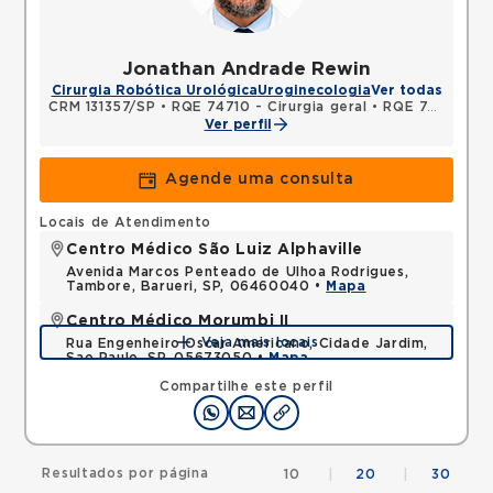
Jonathan Andrade Rewin
Cirurgia Robótica Urológica
Uroginecologia
Ver todas
CRM 131357/SP
•
RQE 74710 - Cirurgia geral
•
RQE 74711 - Urologia
Ver perfil
Agende uma consulta
Locais de Atendimento
Centro Médico São Luiz Alphaville
Avenida Marcos Penteado de Ulhoa Rodrigues,
Tambore, Barueri, SP, 06460040 •
Mapa
Centro Médico Morumbi II
Veja mais locais
Rua Engenheiro Oscar Americano, Cidade Jardim,
Sao Paulo, SP, 05673050 •
Mapa
Compartilhe este perfil
Resultados por página
10
|
20
|
30