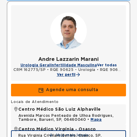
Andre Lazzarin Marani
Urologia Geral
Infertilidade Masculina
Ver todas
CRM 162775/SP
•
RQE 90625 - Urologia
•
RQE 90626 - Cirurgia geral
Ver perfil
Agende uma consulta
Locais de Atendimento
Centro Médico São Luiz Alphaville
Avenida Marcos Penteado de Ulhoa Rodrigues,
Tambore, Barueri, SP, 06460040 •
Mapa
Centro Médico Virgínia - Osasco
Veja mais locais
Rua Virginia Crivilari, Centro, Osasco, SP,