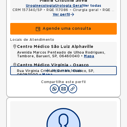
Maira Cristina Silva
Uroginecologia
Urologia Geral
Ver todas
CRM 157340/SP
•
RQE 117086 - Cirurgia geral
•
RQE 117087 - Urologia
Ver perfil
Agende uma consulta
Locais de Atendimento
Centro Médico São Luiz Alphaville
Avenida Marcos Penteado de Ulhoa Rodrigues,
Tambore, Barueri, SP, 06460040 •
Mapa
Centro Médico Virgínia - Osasco
Veja mais locais
Rua Virginia Crivilari, Centro, Osasco, SP,
06097000 •
Mapa
Compartilhe este perfil