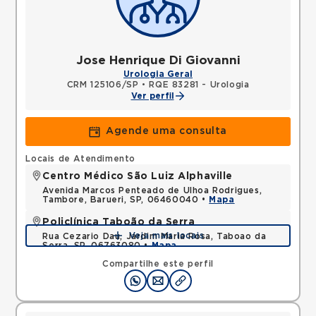
Jose Henrique Di Giovanni
Urologia Geral
CRM 125106/SP
•
RQE 83281 - Urologia
Ver perfil
Agende uma consulta
Locais de Atendimento
Centro Médico São Luiz Alphaville
Avenida Marcos Penteado de Ulhoa Rodrigues,
Tambore, Barueri, SP, 06460040 •
Mapa
Policlínica Taboão da Serra
Veja mais locais
Rua Cezario Dau, Jardim Maria Rosa, Taboao da
Serra, SP, 06763080 •
Mapa
Compartilhe este perfil