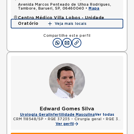
Avenida Marcos Penteado de Ulhoa Rodrigues,
Tambore, Barueri, SP, 06460040 •
Mapa
Centro Médico Villa Lobos - Unidade
Oratório
Veja mais locais
Rua do Oratorio, Mooca, Sao Paulo, SP, 03117000 •
Mapa
Compartilhe este perfil
Edward Gomes Silva
Urologia Geral
Infertilidade Masculina
Ver todas
CRM 118548/SP
•
RQE 37235 - Cirurgia geral
•
RQE 37236 - Urologia
Ver perfil