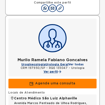
Carapicuiba, SP, 06320090 •
Mapa
Compartilhe este perfil
Murilo Ramela Fabiano Goncalves
Uroginecologia
Urologia Geral
Ver todas
CRM 197950/SP
•
RQE 135047 - Urologia
Ver perfil
Agende uma consulta
Locais de Atendimento
Centro Médico São Luiz Alphaville
Avenida Marcos Penteado de Ulhoa Rodrigues,