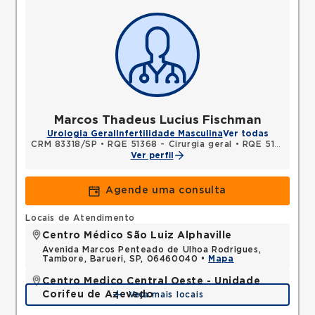
Marcos Thadeus Lucius Fischman
Urologia Geral
Infertilidade Masculina
Ver todas
CRM 83318/SP
•
RQE 51368 - Cirurgia geral
•
RQE 51369 - Urologia
Ver perfil
Agende uma consulta
Locais de Atendimento
Centro Médico São Luiz Alphaville
Avenida Marcos Penteado de Ulhoa Rodrigues,
Tambore, Barueri, SP, 06460040 •
Mapa
Centro Medico Central Oeste - Unidade
Corifeu de Azevedo
Veja mais locais
Avenida Corifeu de Azevedo Marques, Centro,