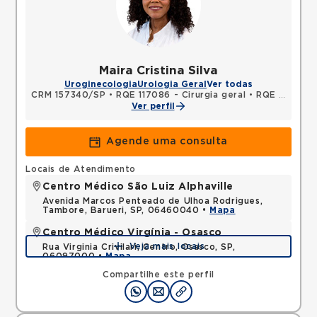
Maira Cristina Silva
Uroginecologia
Urologia Geral
Ver todas
CRM 157340/SP
•
RQE 117086 - Cirurgia geral
•
RQE 117087 - Urologia
Ver perfil
Agende uma consulta
Locais de Atendimento
Centro Médico São Luiz Alphaville
Avenida Marcos Penteado de Ulhoa Rodrigues,
Tambore, Barueri, SP, 06460040 •
Mapa
Centro Médico Virgínia - Osasco
Veja mais locais
Rua Virginia Crivilari, Centro, Osasco, SP,
06097000 •
Mapa
Compartilhe este perfil