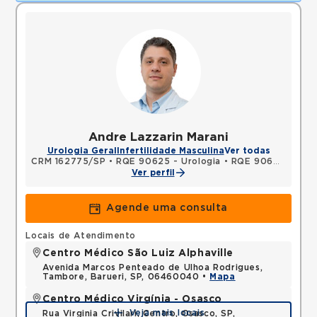
Andre Lazzarin Marani
Urologia Geral
Infertilidade Masculina
Ver todas
CRM 162775/SP
•
RQE 90625 - Urologia
•
RQE 90626 - Cirurgia geral
Ver perfil
Agende uma consulta
Locais de Atendimento
Centro Médico São Luiz Alphaville
Avenida Marcos Penteado de Ulhoa Rodrigues,
Tambore, Barueri, SP, 06460040 •
Mapa
Centro Médico Virgínia - Osasco
Veja mais locais
Rua Virginia Crivilari, Centro, Osasco, SP,