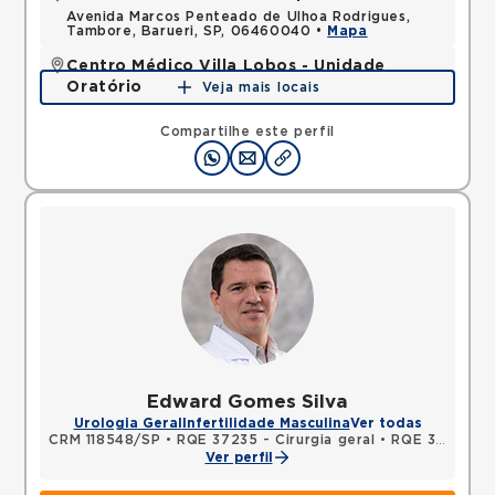
Avenida Marcos Penteado de Ulhoa Rodrigues,
Tambore, Barueri, SP, 06460040 •
Mapa
Centro Médico Villa Lobos - Unidade
Oratório
Veja mais locais
Rua do Oratorio, Mooca, Sao Paulo, SP, 03117000 •
Mapa
Compartilhe este perfil
Edward Gomes Silva
Urologia Geral
Infertilidade Masculina
Ver todas
CRM 118548/SP
•
RQE 37235 - Cirurgia geral
•
RQE 37236 - Urologia
Ver perfil