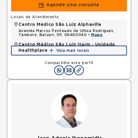
Agende uma consulta
Locais de Atendimento
Centro Médico São Luiz Alphaville
Avenida Marcos Penteado de Ulhoa Rodrigues,
Tambore, Barueri, SP, 06460040 •
Mapa
Centro Médico São Luiz Itaim - Unidade
Healthplace
Veja mais locais
Rua Doutor Alceu de Campos Rodrigues, Vila Nova
Conceicao, Sao Paulo, SP, 04544000 •
Mapa
Compartilhe este perfil