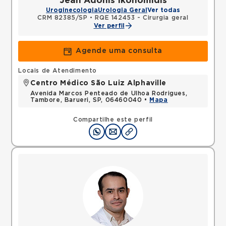
Jean Adonis Ikonomidis
Uroginecologia
Urologia Geral
Ver todas
CRM 82385/SP
•
RQE 142453 - Cirurgia geral
Ver perfil
Agende uma consulta
Locais de Atendimento
Centro Médico São Luiz Alphaville
Avenida Marcos Penteado de Ulhoa Rodrigues,
Tambore, Barueri, SP, 06460040 •
Mapa
Compartilhe este perfil