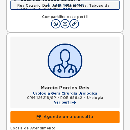
Veja mais locais
Rua Cezario Dau, Jardim Maria Rosa, Taboao da
Serra, SP, 06763080 •
Mapa
Compartilhe este perfil
Marcio Pontes Reis
Urologia Geral
Cirurgia Urológica
CRM 126218/SP
•
RQE 68642 - Urologia
Ver perfil
Agende uma consulta
Locais de Atendimento