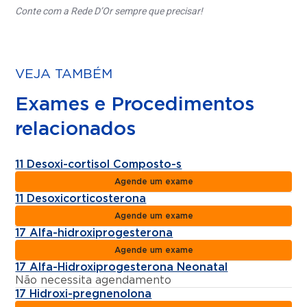
Conte com a Rede D’Or sempre que precisar!
VEJA TAMBÉM
Exames e Procedimentos
relacionados
11 Desoxi-cortisol Composto-s
Agende um exame
11 Desoxicorticosterona
Agende um exame
17 Alfa-hidroxiprogesterona
Agende um exame
17 Alfa-Hidroxiprogesterona Neonatal
Não necessita agendamento
17 Hidroxi-pregnenolona