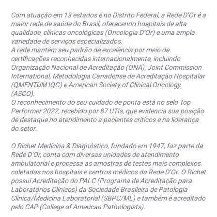
Com atuação em 13 estados e no Distrito Federal, a Rede D’Or é a
maior rede de saúde do Brasil, oferecendo hospitais de alta
qualidade, clínicas oncológicas (Oncologia D’Or) e uma ampla
variedade de serviços especializados.
A rede mantém seu padrão de excelência por meio de
certificações reconhecidas internacionalmente, incluindo
Organização Nacional de Acreditação (ONA), Joint Commission
International, Metodologia Canadense de Acreditação Hospitalar
(QMENTUM IQG) e American Society of Clinical Oncology
(ASCO).
O reconhecimento do seu cuidado de ponta está no selo Top
Performer 2022, recebido por 87 UTIs, que evidencia sua posição
de destaque no atendimento a pacientes críticos e na liderança
do setor.
O Richet Medicina & Diagnóstico, fundado em 1947, faz parte da
Rede D’Or, conta com diversas unidades de atendimento
ambulatorial e processa as amostras de testes mais complexos
coletadas nos hospitais e centros médicos da Rede D’Or. O Richet
possui Acreditação do PALC (Programa de Acreditação para
Laboratórios Clínicos) da Sociedade Brasileira de Patologia
Clínica/Medicina Laboratorial (SBPC/ML) e também é acreditado
pelo CAP (College of American Pathologists).