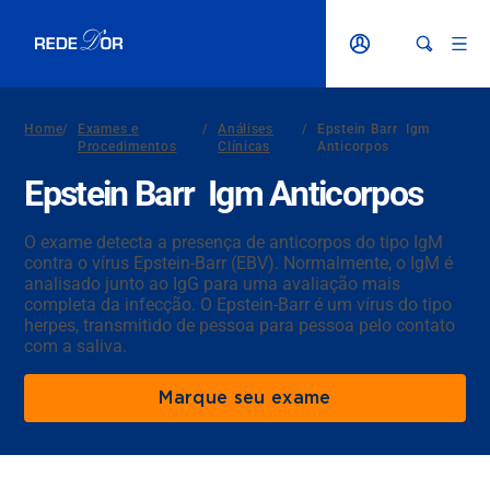
Home
/
Exames e
/
Análises
/
Epstein Barr Igm
Procedimentos
Clínicas
Anticorpos
Epstein Barr Igm Anticorpos
O exame detecta a presença de anticorpos do tipo IgM
contra o vírus Epstein-Barr (EBV). Normalmente, o IgM é
analisado junto ao IgG para uma avaliação mais
completa da infecção. O Epstein-Barr é um vírus do tipo
herpes, transmitido de pessoa para pessoa pelo contato
com a saliva.
Marque seu exame