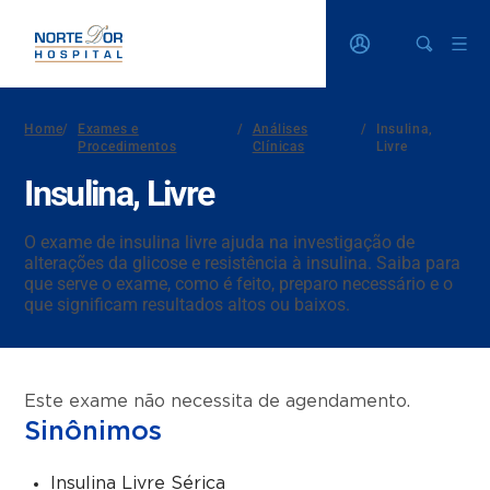
Home
/
Exames e
/
Análises
/
Insulina,
Procedimentos
Clínicas
Livre
Insulina, Livre
O exame de insulina livre ajuda na investigação de
alterações da glicose e resistência à insulina. Saiba para
que serve o exame, como é feito, preparo necessário e o
que significam resultados altos ou baixos.
Este exame não necessita de agendamento.
Sinônimos
Insulina Livre Sérica