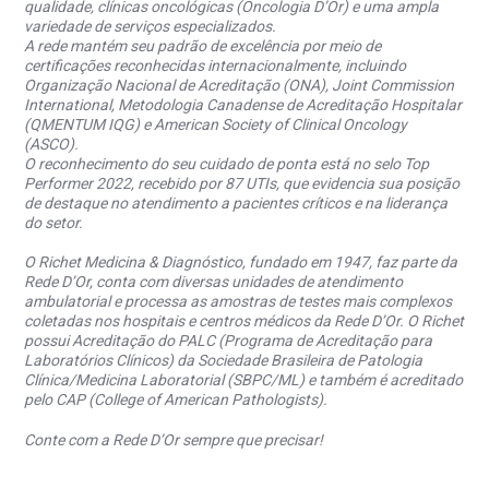
qualidade, clínicas oncológicas (Oncologia D’Or) e uma ampla
variedade de serviços especializados.
A rede mantém seu padrão de excelência por meio de
certificações reconhecidas internacionalmente, incluindo
Organização Nacional de Acreditação (ONA), Joint Commission
International, Metodologia Canadense de Acreditação Hospitalar
(QMENTUM IQG) e American Society of Clinical Oncology
(ASCO).
O reconhecimento do seu cuidado de ponta está no selo Top
Performer 2022, recebido por 87 UTIs, que evidencia sua posição
de destaque no atendimento a pacientes críticos e na liderança
do setor.
O Richet Medicina & Diagnóstico, fundado em 1947, faz parte da
Rede D’Or, conta com diversas unidades de atendimento
ambulatorial e processa as amostras de testes mais complexos
coletadas nos hospitais e centros médicos da Rede D’Or. O Richet
possui Acreditação do PALC (Programa de Acreditação para
Laboratórios Clínicos) da Sociedade Brasileira de Patologia
Clínica/Medicina Laboratorial (SBPC/ML) e também é acreditado
pelo CAP (College of American Pathologists).
Conte com a Rede D’Or sempre que precisar!