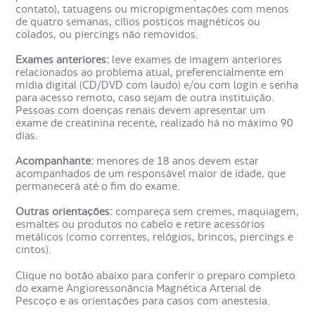
O aparelho é composto por um imã gigante, capaz de
contato), tatuagens ou micropigmentações com menos
captar imagens do corpo todo. O exame não é
de quatro semanas, cílios postiços magnéticos ou
recomendado para portadores de marca-passo, implantes
colados, ou piercings não removidos.
auditivos ou mesmo fragmentos metálicos.
Exames anteriores:
leve exames de imagem anteriores
relacionados ao problema atual, preferencialmente em
Como é o preparo da
mídia digital (CD/DVD com laudo) e/ou com login e senha
para acesso remoto, caso sejam de outra instituição.
Angioressonância Magnética
Pessoas com doenças renais devem apresentar um
Arterial de Pescoço?
exame de creatinina recente, realizado há no máximo 90
dias.
Acompanhante:
menores de 18 anos devem estar
acompanhados de um responsável maior de idade, que
permanecerá até o fim do exame.
Outras orientações:
compareça sem cremes, maquiagem,
esmaltes ou produtos no cabelo e retire acessórios
metálicos (como correntes, relógios, brincos, piercings e
cintos).
Clique no botão abaixo para conferir o preparo completo
do exame Angioressonância Magnética Arterial de
Pescoço e as orientações para casos com anestesia.