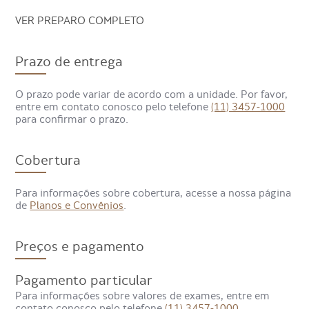
VER PREPARO COMPLETO
Para que serve o exame de Angio
Prazo de entrega
Ressonância Magnética Arterial
de Pescoço?
O prazo pode variar de acordo com a unidade. Por favor,
entre em contato conosco pelo telefone
(11) 3457-1000
para confirmar o prazo.
Com a Angioressonância Magnética é possível diagnosticar
condições relacionadas ao sistema vascular, como
perceber a estenose com estreitamento de um vaso que
Cobertura
dificulta a passagem de sangue.
Para informações sobre cobertura, acesse a nossa página
Também é possível detectar oclusões, quando há
de
Planos e Convênios
.
entupimento completo, bem como aneurismas, anomalias
anatômicas, más-formações e complicações vasculares
que podem acontecer depois da realização de cirurgias de
grande porte.
Preços e pagamento
Pagamento particular
Para informações sobre valores de exames, entre em
contato conosco pelo telefone
(11) 3457-1000
.