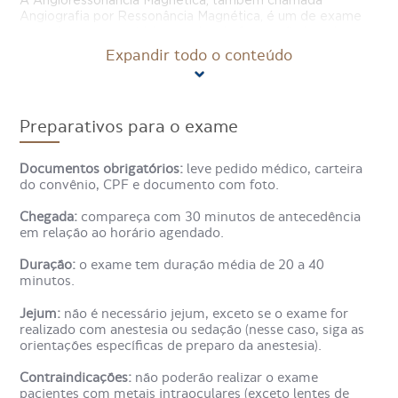
A Angioressonância Magnética, também chamada
Angiografia por Ressonância Magnética, é um de exame
para observar as artérias e veias de forma não invasiva,
permitindo que estruturas do sistema vascular sejam
Expandir todo o conteúdo
avaliadas por completo através da emissão de ondas
magnéticas.
No caso da Angioressonância Magnética Arterial de
Preparativos para o exame
Pescoço (vasos cervicais, carótidas e vertebrais), o
objetivo é estudar os vasos sanguíneos localizados no
pescoço de um paciente, como os vasos cervicais e
Documentos obrigatórios:
leve pedido médico, carteira
vertebrais e as veias carótidas.
do convênio, CPF e documento com foto.
Chegada:
compareça com 30 minutos de antecedência
Como é feito o exame de Angio
em relação ao horário agendado.
Ressonância Magnética Arterial
Duração:
o exame tem duração média de 20 a 40
de Pescoço?
minutos.
Jejum:
não é necessário jejum, exceto se o exame for
realizado com anestesia ou sedação (nesse caso, siga as
No exame de Angioressonância Magnética, o paciente
orientações específicas de preparo da anestesia).
deita em maca, que desliza para dentro de um aparelho
circular, a máquina de ressonância magnética.
Contraindicações:
não poderão realizar o exame
pacientes com metais intraoculares (exceto lentes de