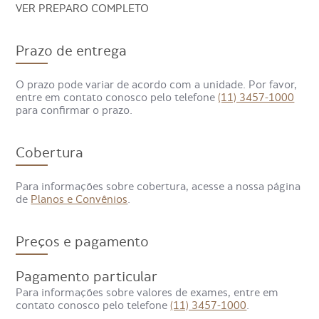
VER PREPARO COMPLETO
Prazo de entrega
O prazo pode variar de acordo com a unidade. Por favor,
entre em contato conosco pelo telefone
(11) 3457-1000
para confirmar o prazo.
Cobertura
Qual especialista pode solicitar
Para informações sobre cobertura, acesse a nossa página
de
Planos e Convênios
.
o exame de Ressonância
Magnética de Coluna Cervical?
Preços e pagamento
Ortopedistas, neurologistas e reumatologistas, entre
Pagamento particular
outros, são alguns dos profissionais que podem solicitar a
ressonância magnética de coluna cervical para investigar
Para informações sobre valores de exames, entre em
problemas nessa região.
contato conosco pelo telefone
(11) 3457-1000
.