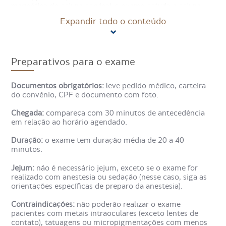
magnética de coluna cervical, o exame estuda a coluna
cervical, que vai da base do crânio até o pescoço,
Expandir todo o conteúdo
correspondendo às vértebras C1 a C7.
Como é feito o exame de
Preparativos para o exame
Ressonância Magnética de
Coluna Cervical?
Documentos obrigatórios:
leve pedido médico, carteira
do convênio, CPF e documento com foto.
O exame é realizado na máquina de ressonância
Chegada:
compareça com 30 minutos de antecedência
magnética. O paciente deita em uma maca que desliza
em relação ao horário agendado.
para dentro de um aparelho circular, permitindo visualizar
diferentes estruturas. É necessário permanecer imóvel por
Duração:
o exame tem duração média de 20 a 40
alguns minutos durante o exame. O equipamento é seguro,
minutos.
com iluminação e ventilação adequadas. A ressonância
magnética funciona à base de ímãs poderosos, criando um
Jejum:
não é necessário jejum, exceto se o exame for
campo magnético que permite a composição de imagens
realizado com anestesia ou sedação (nesse caso, siga as
detalhadas e, por isso, deve-se remover objetos metálicos
orientações específicas de preparo da anestesia).
antes do exame. Outro componente que melhora a
qualidade das imagens são as ondas de radiofrequência
Contraindicações:
não poderão realizar o exame
emitidas pela máquina.
pacientes com metais intraoculares (exceto lentes de
contato), tatuagens ou micropigmentações com menos