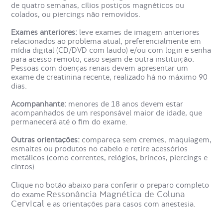
de quatro semanas, cílios postiços magnéticos ou
Para que serve o exame de
colados, ou piercings não removidos.
Ressonância Magnética de
Exames anteriores:
leve exames de imagem anteriores
Coluna Cervical?
relacionados ao problema atual, preferencialmente em
mídia digital (CD/DVD com laudo) e/ou com login e senha
para acesso remoto, caso sejam de outra instituição.
Pessoas com doenças renais devem apresentar um
Este tipo de ressonância é utilizado para detectar
exame de creatinina recente, realizado há no máximo 90
problemas nas vértebras dessa região, como hérnia de
dias.
disco, desgastes e degeneração das articulações,
achatamentos nas vértebras, fraturas, deslocamentos e
Acompanhante:
menores de 18 anos devem estar
traumas. Esse exame também permite diagnosticar
acompanhados de um responsável maior de idade, que
processos inflamatórios e tumores, além de
permanecerá até o fim do exame.
estreitamentos vertebrais e espondilolistese.
Outras orientações:
compareça sem cremes, maquiagem,
Como é o preparo da
esmaltes ou produtos no cabelo e retire acessórios
metálicos (como correntes, relógios, brincos, piercings e
Ressonância Magnética de
cintos).
Coluna Cervical?
Clique no botão abaixo para conferir o preparo completo
Ressonância Magnética de Coluna
do exame
Cervical
e as orientações para casos com anestesia.