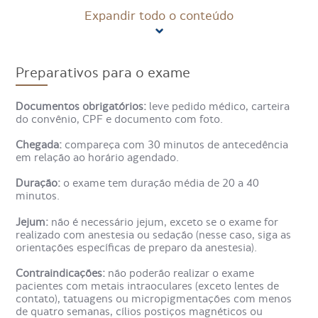
Expandir todo o conteúdo
Como é realizado o exame de
Ressonância Magnética da Base
Preparativos para o exame
do Crânio?
Documentos obrigatórios:
leve pedido médico, carteira
Para realizar o exame, o paciente deita-se em uma maca
do convênio, CPF e documento com foto.
que é posicionada dentro do aparelho de ressonância
magnética. Durante o exame, que dura de 30 a 60
Chegada:
compareça com 30 minutos de antecedência
minutos, é importante permanecer imóvel para que as
em relação ao horário agendado.
imagens saiam com qualidade.
Duração:
o exame tem duração média de 20 a 40
minutos.
O aparelho emite ondas de rádio e cria um campo
magnético que permite formar as imagens detalhadas da
Jejum:
não é necessário jejum, exceto se o exame for
área em estudo. A máquina é equipada com ventilação e
realizado com anestesia ou sedação (nesse caso, siga as
iluminação adequadas, garantindo conforto e segurança.
orientações específicas de preparo da anestesia).
Para que serve o exame de
Contraindicações:
não poderão realizar o exame
pacientes com metais intraoculares (exceto lentes de
Ressonância Magnética da Base
contato), tatuagens ou micropigmentações com menos
de quatro semanas, cílios postiços magnéticos ou
do Crânio?