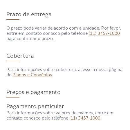
para investigar sintomas neurológicos, alterações
anatômicas ou quando é necessário um diagnóstico mais
preciso da região.
Prazo de entrega
O prazo pode variar de acordo com a unidade. Por favor,
entre em contato conosco pelo telefone
(11) 3457-1000
para confirmar o prazo.
Cobertura
Para informações sobre cobertura, acesse a nossa página
de
Planos e Convênios
.
Preços e pagamento
Pagamento particular
Para informações sobre valores de exames, entre em
contato conosco pelo telefone
(11) 3457-1000
.