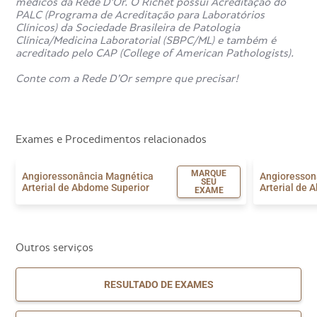
médicos da Rede D’Or. O Richet possui Acreditação do
PALC (Programa de Acreditação para Laboratórios
Clínicos) da Sociedade Brasileira de Patologia
Clínica/Medicina Laboratorial (SBPC/ML) e também é
acreditado pelo CAP (College of American Pathologists).
Conte com a Rede D’Or sempre que precisar!
Exames e Procedimentos relacionados
MARQUE
Angioressonância Magnética
Angioresson
SEU
Arterial de Abdome Superior
Arterial de 
EXAME
Outros serviços
RESULTADO DE EXAMES