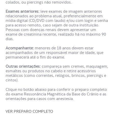
colados, ou piercings não removidos.
Exames anteriores:
leve exames de imagem anteriores
A ressonância magnética da base do crânio é fundamental
relacionados ao problema atual, preferencialmente em
para diagnosticar e avaliar diversas condições, como:
mídia digital (CD/DVD com laudo) e/ou com login e senha
para acesso remoto, caso sejam de outra instituição.
Pessoas com doenças renais devem apresentar um
traumas cranianos;
exame de creatinina recente, realizado há no máximo 90
malformações e alterações anatômicas;
dias.
tumores na base do crânio;
aneurismas e riscos de AVC (acidente vascular
Acompanhante:
menores de 18 anos devem estar
cerebral);
acompanhados de um responsável maior de idade, que
permanecerá até o fim do exame.
hematomas e lesões neurológicas;
epilepsia, esclerose múltipla e neurofibromatose.
Outras orientações:
compareça sem cremes, maquiagem,
esmaltes ou produtos no cabelo e retire acessórios
metálicos (como correntes, relógios, brincos, piercings e
Qual especialista pode solicitar
cintos).
o exame de Ressonância
Clique no botão abaixo para conferir o preparo completo
Magnética da Base do Crânio?
do exame Ressonância Magnética da Base do Crânio e as
orientações para casos com anestesia.
Neurologistas, neurocirurgiões e otorrinolaringologistas
VER PREPARO COMPLETO
costumam solicitar esse exame. Eles indicam a ressonância