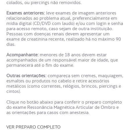
colados, ou piercings não removidos.
Este exame é essencial para identificar problemas na
Exames anteriores:
leve exames de imagem anteriores
articulação do ombro, como lesões de tendões (incluindo
relacionados ao problema atual, preferencialmente em
o manguito rotador), ligamentos, músculos, bursas,
mídia digital (CD/DVD com laudo) e/ou com login e senha
cartilagens e ossos. Ele é utilizado para detectar rupturas,
para acesso remoto, caso sejam de outra instituição.
inflamações, fraturas, artrites e outras anomalias
Pessoas com doenças renais devem apresentar um
estruturais que podem causar dor e limitar os movimentos
exame de creatinina recente, realizado há no máximo 90
do ombro.
dias.
Acompanhante:
menores de 18 anos devem estar
Como é o preparo da
acompanhados de um responsável maior de idade, que
Ressonância Magnética Articular
permanecerá até o fim do exame.
de Ombro?
Outras orientações:
compareça sem cremes, maquiagem,
esmaltes ou produtos no cabelo e retire acessórios
metálicos (como correntes, relógios, brincos, piercings e
cintos).
Clique no botão abaixo para conferir o preparo completo
do exame Ressonância Magnética Articular de Ombro e
as orientações para casos com anestesia.
VER PREPARO COMPLETO