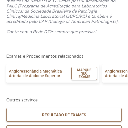
médicos da Rede D’Or. O Richet possui Acreditação do
PALC (Programa de Acreditação para Laboratórios
Clínicos) da Sociedade Brasileira de Patologia
Clínica/Medicina Laboratorial (SBPC/ML) e também é
acreditado pelo CAP (College of American Pathologists).
Conte com a Rede D’Or sempre que precisar!
Exames e Procedimentos relacionados
MARQUE
Angioressonância Magnética
Angioresson
SEU
Arterial de Abdome Superior
Arterial de 
EXAME
Outros serviços
RESULTADO DE EXAMES