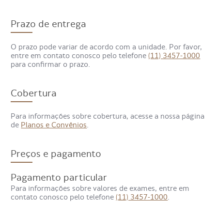
Prazo de entrega
O prazo pode variar de acordo com a unidade. Por favor,
entre em contato conosco pelo telefone
(11) 3457-1000
para confirmar o prazo.
Qual especialista pode solicitar
o exame de Ressonância
Cobertura
Magnética Articular de Ombro?
Para informações sobre cobertura, acesse a nossa página
de
Planos e Convênios
.
Esse exame é frequentemente solicitado por
ortopedistas
,
reumatologistas
,
fisiatras
e
médicos de
medicina esportiva
. A decisão de solicitar o exame é
Preços e pagamento
baseada em uma avaliação clínica detalhada, levando em
conta sintomas e possíveis lesões que possam estar
impactando a função e o conforto do ombro.
Pagamento particular
Para informações sobre valores de exames, entre em
contato conosco pelo telefone
(11) 3457-1000
.