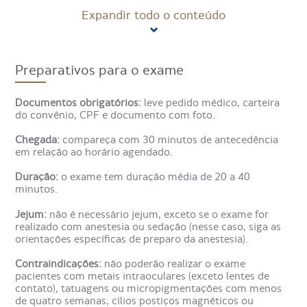
Expandir todo o conteúdo
Como é feito o exame de
Ressonância Magnética Articular
Preparativos para o exame
de Ombro?
Documentos obrigatórios:
leve pedido médico, carteira
Para realizar o exame, o paciente precisa remover todos
do convênio, CPF e documento com foto.
os objetos metálicos. Em seguida, deve se deitar em uma
maca, que é movida para dentro do aparelho de
Chegada:
compareça com 30 minutos de antecedência
ressonância magnética.
em relação ao horário agendado.
Duração:
o exame tem duração média de 20 a 40
O paciente deve permanecer imóvel durante esse tempo
minutos.
para garantir a qualidade das imagens. Em alguns casos,
um contraste pode ser injetado para melhorar a
Jejum:
não é necessário jejum, exceto se o exame for
visualização das estruturas internas.
realizado com anestesia ou sedação (nesse caso, siga as
orientações específicas de preparo da anestesia).
Para que serve o exame de
Contraindicações:
não poderão realizar o exame
Ressonância Magnética Articular
pacientes com metais intraoculares (exceto lentes de
contato), tatuagens ou micropigmentações com menos
de Ombro?
de quatro semanas, cílios postiços magnéticos ou