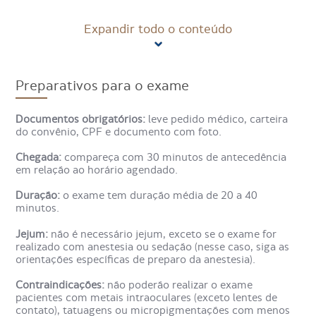
Outras indicações para esse exame são o estudo de
Expandir todo o conteúdo
tumores primários ou secundários (metástases) que
comprometam tecidos moles ou ossos. Podem ser
realizadas reconstruções multiplanares ou em 3D.
Preparativos para o exame
Como é feito o exame de
Documentos obrigatórios:
leve pedido médico, carteira
Ressonância Magnética de
do convênio, CPF e documento com foto.
Bacia?
Chegada:
compareça com 30 minutos de antecedência
em relação ao horário agendado.
O exame de ressonância magnética de bacia é realizado
Duração:
o exame tem duração média de 20 a 40
em um aparelho de ressonância magnética. O paciente
minutos.
deita em uma mesa, que desliza para dentro de um tubo
grande. Durante o procedimento, ondas magnéticas são
Jejum:
não é necessário jejum, exceto se o exame for
usadas para criar imagens detalhadas da bacia. O paciente
realizado com anestesia ou sedação (nesse caso, siga as
deve permanecer imóvel para garantir a qualidade das
orientações específicas de preparo da anestesia).
imagens.
Contraindicações:
não poderão realizar o exame
Para que serve o exame de
pacientes com metais intraoculares (exceto lentes de
contato), tatuagens ou micropigmentações com menos