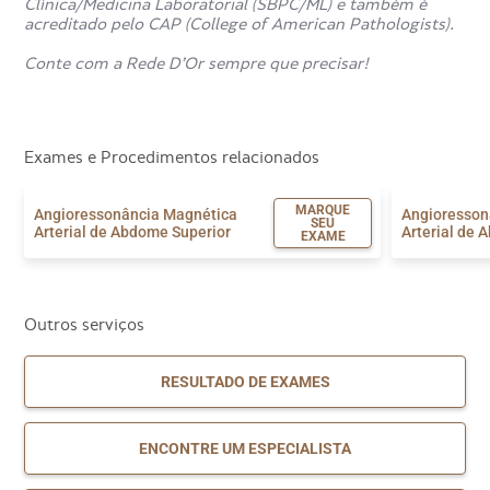
Clínica/Medicina Laboratorial (SBPC/ML) e também é
Além disso, grávidas que estejam no primeiro trimestre de
acreditado pelo CAP (College of American Pathologists).
gestação também devem evitar o procedimento, a menos
que seja absolutamente necessário. Portanto, é crucial
Conte com a Rede D’Or sempre que precisar!
informar todos os detalhes médicos ao radiologista antes
do exame.
Exames e Procedimentos relacionados
MARQUE
Angioressonância Magnética
Angioresson
SEU
Arterial de Abdome Superior
Arterial de 
EXAME
Outros serviços
RESULTADO DE EXAMES
ENCONTRE UM ESPECIALISTA