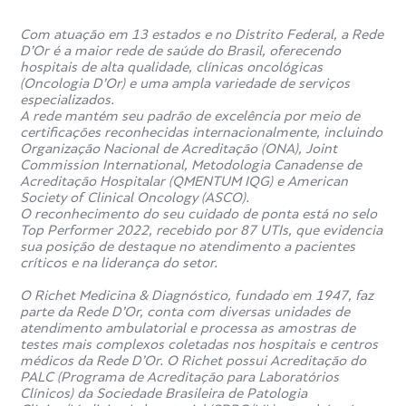
Qual especialista pode solicitar
Com atuação em 13 estados e no Distrito Federal, a Rede
o exame de Ressonância
D’Or é a maior rede de saúde do Brasil, oferecendo
Magnética da Bacia?
hospitais de alta qualidade, clínicas oncológicas
(Oncologia D’Or) e uma ampla variedade de serviços
especializados.
A rede mantém seu padrão de excelência por meio de
O exame geralmente é solicitado por especialistas como
certificações reconhecidas internacionalmente, incluindo
ortopedistas, reumatologistas e neurologistas
.
Organização Nacional de Acreditação (ONA), Joint
Commission International, Metodologia Canadense de
Acreditação Hospitalar (QMENTUM IQG) e American
Quando o exame de Ressonância
Society of Clinical Oncology (ASCO).
Magnética de Bacia é
O reconhecimento do seu cuidado de ponta está no selo
Top Performer 2022, recebido por 87 UTIs, que evidencia
contraindicado?
sua posição de destaque no atendimento a pacientes
críticos e na liderança do setor.
O Richet Medicina & Diagnóstico, fundado em 1947, faz
O exame de ressonância magnética de bacia é
parte da Rede D’Or, conta com diversas unidades de
normalmente contraindicado para indivíduos com
atendimento ambulatorial e processa as amostras de
implantes metálicos, como marca-passos cardíacos,
testes mais complexos coletadas nos hospitais e centros
desfibriladores, clips de aneurisma cerebral, certos tipos
médicos da Rede D’Or. O Richet possui Acreditação do
de válvulas cardíacas, certos tipos de próteses vasculares,
PALC (Programa de Acreditação para Laboratórios
e pinos, placas, parafusos ou hastes metálicas.
Clínicos) da Sociedade Brasileira de Patologia