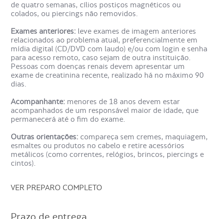
Ressonância Magnética da
de quatro semanas, cílios postiços magnéticos ou
colados, ou piercings não removidos.
Bacia?
Exames anteriores:
leve exames de imagem anteriores
relacionados ao problema atual, preferencialmente em
O exame de ressonância magnética da bacia serve para
mídia digital (CD/DVD com laudo) e/ou com login e senha
identificar possíveis anormalidades ou lesões na região da
para acesso remoto, caso sejam de outra instituição.
bacia. É uma ferramenta diagnóstica eficaz para a
Pessoas com doenças renais devem apresentar um
avaliação de condições como fraturas, tumores, infecções
exame de creatinina recente, realizado há no máximo 90
e doenças degenerativas. Além disso, pode auxiliar na
dias.
detecção de problemas no quadril, na bexiga e no reto.
Acompanhante:
menores de 18 anos devem estar
acompanhados de um responsável maior de idade, que
Quanto tempo dura o exame de
permanecerá até o fim do exame.
Ressonância Magnética da
Outras orientações:
compareça sem cremes, maquiagem,
Bacia?
esmaltes ou produtos no cabelo e retire acessórios
metálicos (como correntes, relógios, brincos, piercings e
cintos).
O exame de ressonância magnética de bacia é realizado
em um aparelho de ressonância magnética. O paciente
VER PREPARO COMPLETO
deita em uma mesa, que desliza para dentro de um tubo
grande. Durante o procedimento, ondas magnéticas são
usadas para criar imagens detalhadas da bacia. O paciente
Prazo de entrega
deve permanecer imóvel para garantir a qualidade das