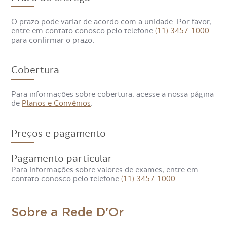
imagens.
O prazo pode variar de acordo com a unidade. Por favor,
entre em contato conosco pelo telefone
(11) 3457-1000
Como é o preparo da
para confirmar o prazo.
Ressonância Magnética de
Bacia?
Cobertura
Para informações sobre cobertura, acesse a nossa página
de
Planos e Convênios
.
Preços e pagamento
Pagamento particular
Para informações sobre valores de exames, entre em
contato conosco pelo telefone
(11) 3457-1000
.
Sobre a Rede D'Or