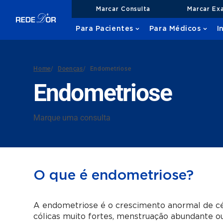
Marcar Consulta
Marcar Ex
Para Pacientes
Para Médicos
I
Home
/
Doenças
/
Endometriose
Endometriose
Marque uma consulta
O que é endometriose?
A endometriose é o crescimento anormal de cé
cólicas muito fortes, menstruação abundante ou