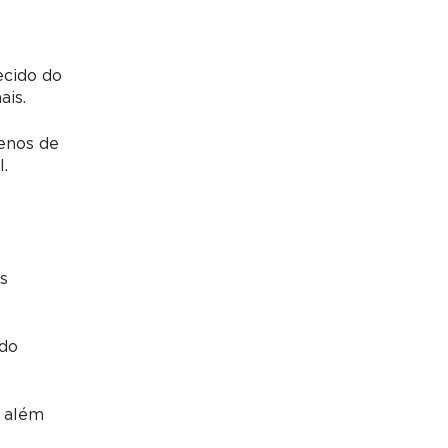
ecido do
ais.
enos de
.
os
 do
, além