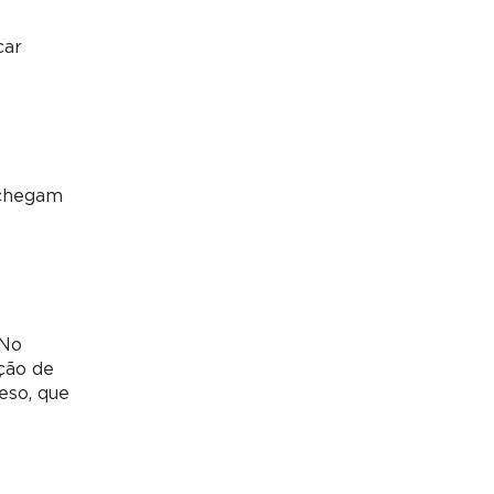
car
 chegam
 No
ção de
eso, que