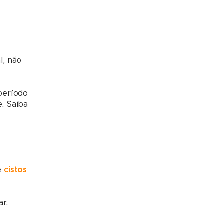
l, não
período
. Saiba
e
cistos
ar.