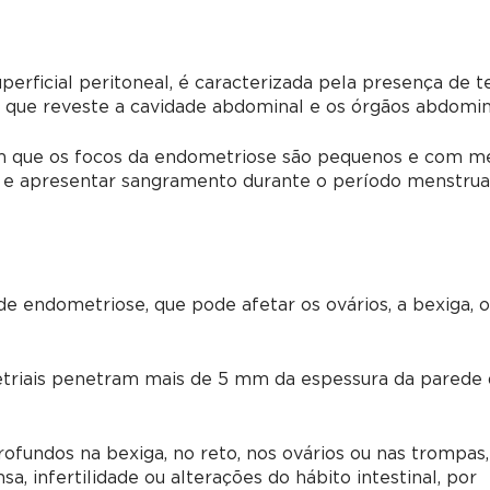
erficial peritoneal, é caracterizada pela presença de t
que reveste a cavidade abdominal e os órgãos abdomin
m que os focos da endometriose são pequenos e com m
 e apresentar sangramento durante o período menstrual
de endometriose, que pode afetar os ovários, a bexiga, 
etriais penetram mais de 5 mm da espessura da parede
fundos na bexiga, no reto, nos ovários ou nas trompas
a, infertilidade ou alterações do hábito intestinal, por