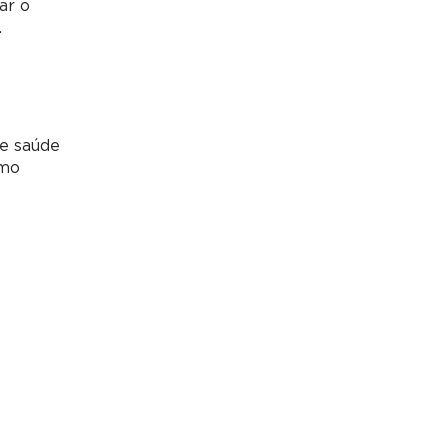
ar o
.
de saúde
omo