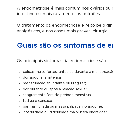
A endometriose é mais comum nos ovários ou n
intestino ou, mais raramente, os pulmões.
O tratamento da endometriose é feito pelo gine
analgésicos, e nos casos mais graves, cirurgia.
Quais são os sintomas de 
Os principais sintomas da endometriose são:
cólicas muito fortes, antes ou durante a menstruação
dor abdominal intensa;
menstruação abundante ou irregular;
dor durante ou após a relação sexual;
sangramento fora do período menstrual;
fadiga e cansaço;
barriga inchada ou massa palpável no abdome;
infertilidade ou dificuldade maior para engravidar.