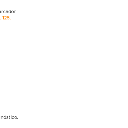
arcador
 125.
nóstico.