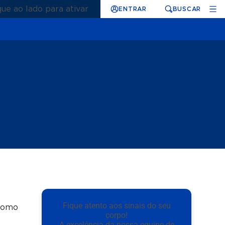
que ao lado para ativar
ENTRAR
BUSCAR
Fique atento aos sinais do seu
 como
corpo!
A excelência da nossa equipe de