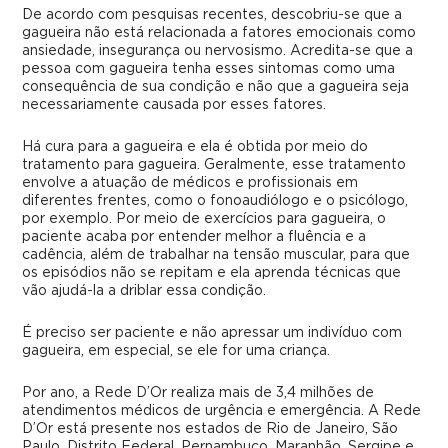
De acordo com pesquisas recentes, descobriu-se que a
gagueira não está relacionada a fatores emocionais como
ansiedade, insegurança ou nervosismo. Acredita-se que a
pessoa com gagueira tenha esses sintomas como uma
consequência de sua condição e não que a gagueira seja
necessariamente causada por esses fatores.
Há cura para a gagueira e ela é obtida por meio do
tratamento para gagueira. Geralmente, esse tratamento
envolve a atuação de médicos e profissionais em
diferentes frentes, como o fonoaudiólogo e o psicólogo,
por exemplo. Por meio de exercícios para gagueira, o
paciente acaba por entender melhor a fluência e a
cadência, além de trabalhar na tensão muscular, para que
os episódios não se repitam e ela aprenda técnicas que
vão ajudá-la a driblar essa condição.
É preciso ser paciente e não apressar um indivíduo com
gagueira, em especial, se ele for uma criança.
Por ano, a Rede D’Or realiza mais de 3,4 milhões de
atendimentos médicos de urgência e emergência. A Rede
D’Or está presente nos estados de Rio de Janeiro, São
Paulo, Distrito Federal, Pernambuco, Maranhão, Sergipe e