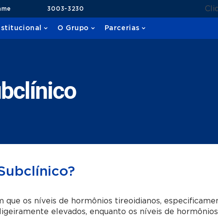
Cli
ame
3003-3230
nstitucional
O Grupo
Parcerias
bclínico
Subclínico?
 que os níveis de hormônios tireoidianos, especificame
 ligeiramente elevados, enquanto os níveis de hormônio