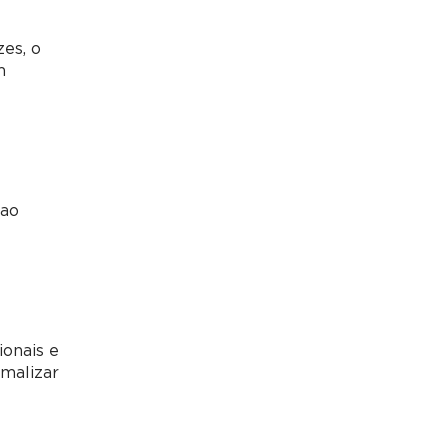
es, o
m
 ao
ionais e
rmalizar