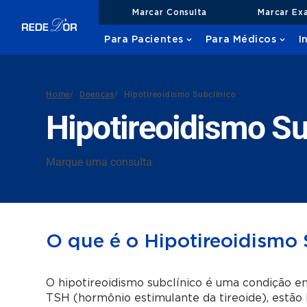
Marcar Consulta
Marcar Ex
Para Pacientes
Para Médicos
I
Home
/
Doenças
/
Hipotireoidismo Subclínico
Hipotireoidismo Su
Marque uma consulta
O que é o Hipotireoidismo 
O hipotireoidismo subclínico é uma condição em
TSH (hormônio estimulante da tireoide), estão