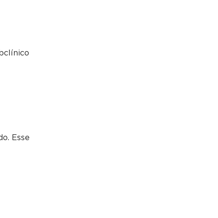
bclínico
l
do. Esse