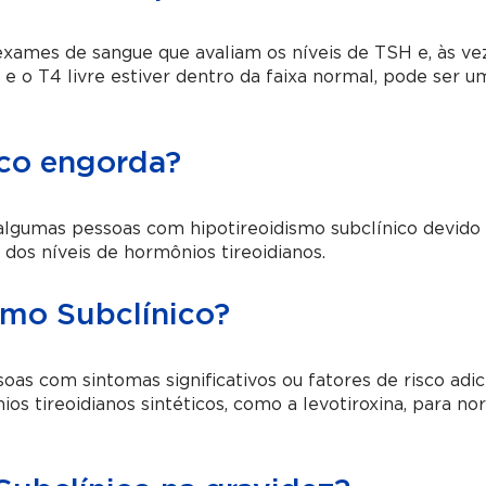
exames de sangue que avaliam os níveis de TSH e, às vez
 e o T4 livre estiver dentro da faixa normal, pode ser u
ico engorda?
lgumas pessoas com hipotireoidismo subclínico devido
dos níveis de hormônios tireoidianos.
smo Subclínico?
s com sintomas significativos ou fatores de risco adic
s tireoidianos sintéticos, como a levotiroxina, para no