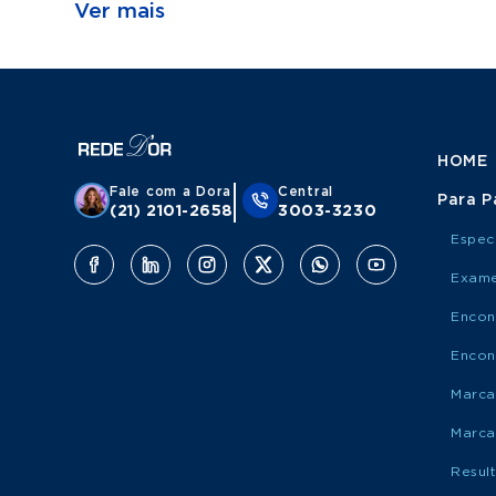
Ver mais
HOME
Fale com a Dora
Central
Para P
(21) 2101-2658
3003-3230
Espec
Exame
Encon
Encon
Marca
Marca
Resul