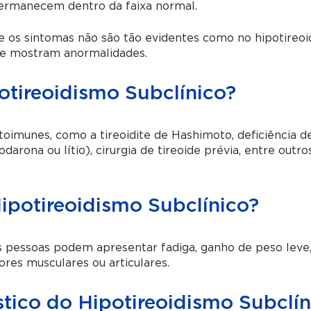
, permanecem dentro da faixa normal.
e os sintomas não são tão evidentes como no hipotireo
gue mostram anormalidades.
otireoidismo Subclínico?
oimunes, como a tireoidite de Hashimoto, deficiência de
rona ou lítio), cirurgia de tireoide prévia, entre outro
ipotireoidismo Subclínico?
s pessoas podem apresentar fadiga, ganho de peso leve
dores musculares ou articulares.
tico do Hipotireoidismo Subclín