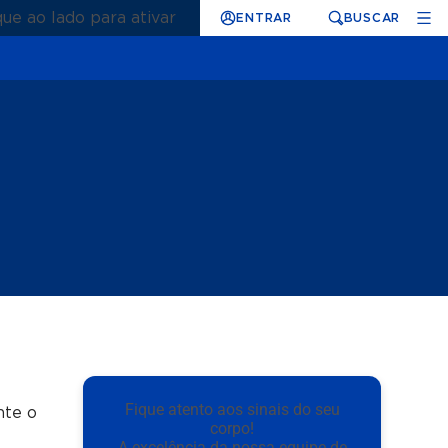
que ao lado para ativar
ENTRAR
BUSCAR
Fique atento aos sinais do seu
nte o
corpo!
s
A excelência da nossa equipe de