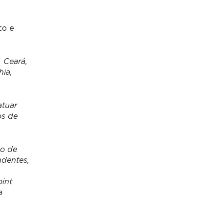
to e
 Ceará,
hia,
atuar
os de
so de
ndentes,
oint
a