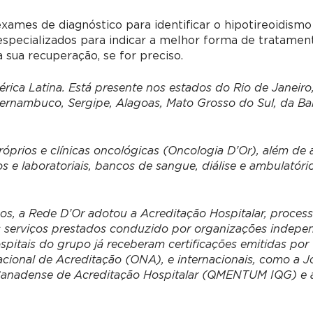
ames de diagnóstico para identificar o hipotireoidismo
 especializados para indicar a melhor forma de tratamen
sua recuperação, se for preciso.
ica Latina. Está presente nos estados do Rio de Janeiro,
Pernambuco, Sergipe, Alagoas, Mato Grosso do Sul, da Ba
prios e clínicas oncológicas (Oncologia D’Or), além de 
e laboratoriais, bancos de sangue, diálise e ambulatóri
ços, a Rede D’Or adotou a Acreditação Hospitalar, proces
s serviços prestados conduzido por organizações indepe
pitais do grupo já receberam certificações emitidas por
cional de Acreditação (ONA), e internacionais, como a J
 Canadense de Acreditação Hospitalar (QMENTUM IQG) e 