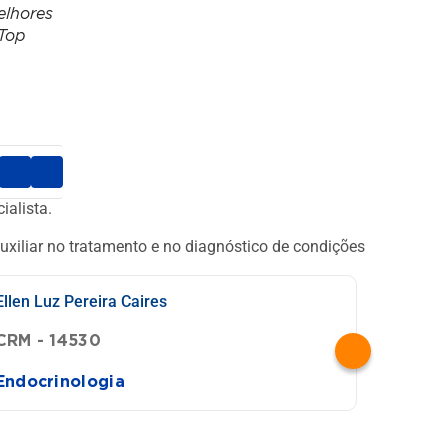
elhores
 Top
ialista.
uxiliar no tratamento e no diagnóstico de condições
Ellen Luz Pereira Caires
Felipe
CRM - 14530
CRM -
Endocrinologia
Endoc