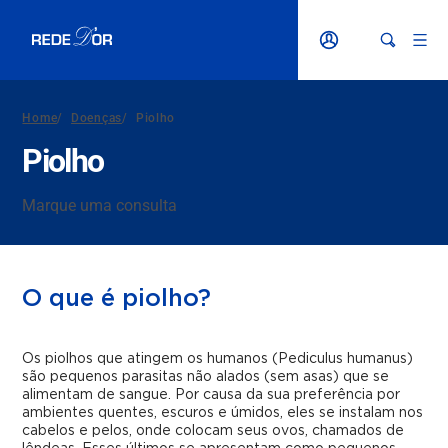
Home
/
Doenças
/
Piolho
Piolho
Marque uma consulta
O que é piolho?
Os piolhos que atingem os humanos
(Pediculus humanus)
são pequenos parasitas não alados (sem asas) que se
alimentam de sangue.
Por causa da sua preferência por
ambientes quentes, escuros e úmidos,
eles se instalam nos
cabelos
e pelos
, onde colocam seus ovos, chamados de