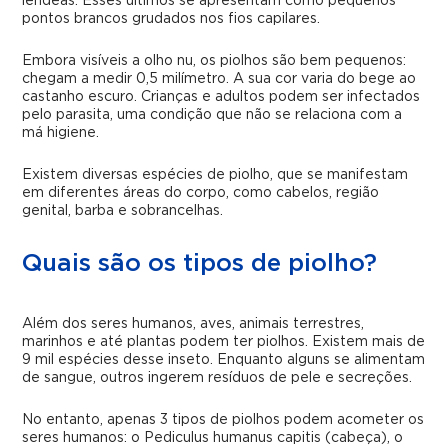
lêndeas. Esses últimos se apresentam como pequenos
pontos brancos grudados nos fios capilares.
Embora visíveis a olho nu, os piolhos são bem pequenos:
chegam a medir 0,5 milímetro. A sua cor varia do bege ao
castanho escuro. Crianças e adultos podem ser infectados
pelo parasita, uma condição que não se relaciona com a
má higiene.
Existem diversas espécies de piolho, que se manifestam
em diferentes áreas do corpo, como cabelos, região
genital, barba e sobrancelhas.
Quais são os tipos de piolho?
Além dos seres humanos, aves, animais terrestres,
marinhos e até plantas podem ter piolhos. Existem mais de
9 mil espécies desse inseto. Enquanto alguns se alimentam
de sangue, outros ingerem resíduos de pele e secreções.
No entanto, apenas 3 tipos de piolhos podem acometer os
seres humanos: o Pediculus humanus capitis (cabeça), o