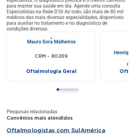
especialista. O diagnóstico precoce é o melhor caminho
para manter sua saúde em dia.
Agende uma consulta
Especialistas na Rede D'Or
Ao todo, são mais de 80 mil
médicos das mais diversas especialidades, disponíveis
para auxiliar no tratamento e no diagnóstico de
condições diversas.
Mauro Sora Malheiros
Henrique 
CRM - 80269
CR
Oftalmologia Geral
Oftal
Pesquisas relacionadas
Convênios mais atendidos
Oftalmologistas com SulAmérica