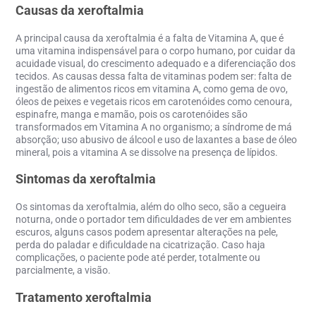
Causas da xeroftalmia
A principal causa da xeroftalmia é a falta de Vitamina A, que é
uma vitamina indispensável para o corpo humano, por cuidar da
acuidade visual, do crescimento adequado e a diferenciação dos
tecidos. As causas dessa falta de vitaminas podem ser: falta de
ingestão de alimentos ricos em vitamina A, como gema de ovo,
óleos de peixes e vegetais ricos em carotenóides como cenoura,
espinafre, manga e mamão, pois os carotenóides são
transformados em Vitamina A no organismo; a síndrome de má
absorção; uso abusivo de álcool e uso de laxantes a base de óleo
mineral, pois a vitamina A se dissolve na presença de lípidos.
Sintomas da xeroftalmia
Os sintomas da xeroftalmia, além do olho seco, são a cegueira
noturna, onde o portador tem dificuldades de ver em ambientes
escuros, alguns casos podem apresentar alterações na pele,
perda do paladar e dificuldade na cicatrização. Caso haja
complicações, o paciente pode até perder, totalmente ou
parcialmente, a visão.
Tratamento xeroftalmia