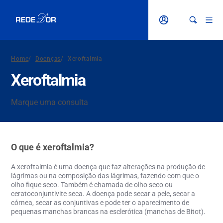
Home
/
Doenças
/
Xeroftalmia
Xeroftalmia
Marque uma consulta
O que é xeroftalmia?
A xeroftalmia
é uma doença que faz alterações na produção de
lágrimas ou na composição das lágrimas, fazendo com que o
olho fique seco. Também é chamada de olho seco ou
ceratoconjuntivite seca. A doença pode secar a pele, secar a
córnea, secar as conjuntivas e pode ter o aparecimento de
pequenas manchas brancas na esclerótica (manchas de Bitot).