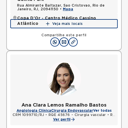
Rua Almirante Baltazar, Sao Cristovao, Rio de
Janeiro, RJ, 20941150 •
Mapa
Copa D'Or - Centro Médico Cassino
Atlântico
Veja mais locais
Avenida Atlantica, Copacabana, Rio de Janeiro, RJ,
22070002 •
Mapa
Compartilhe este perfil
Ana Clara Lemos Ramalho Bastos
Angiologia Clínica
Cirurgia Endovascular
Ver todas
CRM 1099710/RJ
•
RQE 45676 - Cirurgia vascular
•
RQE 45677 - Cirurgia geral
Ver perfil