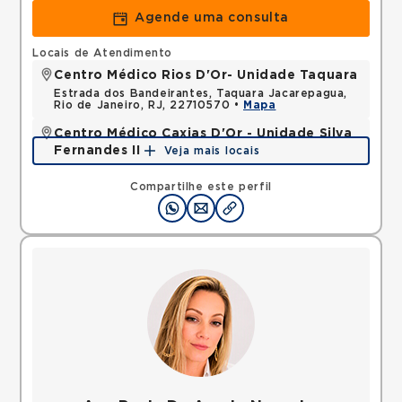
Agende uma consulta
Locais de Atendimento
Centro Médico Rios D'Or- Unidade Taquara
Estrada dos Bandeirantes, Taquara Jacarepagua,
Rio de Janeiro, RJ, 22710570 •
Mapa
Centro Médico Caxias D'Or - Unidade Silva
Fernandes II
Veja mais locais
Rua Silva Fernandes, Parque Duque, Duque de
Caxias, RJ, 25085015 •
Mapa
Compartilhe este perfil