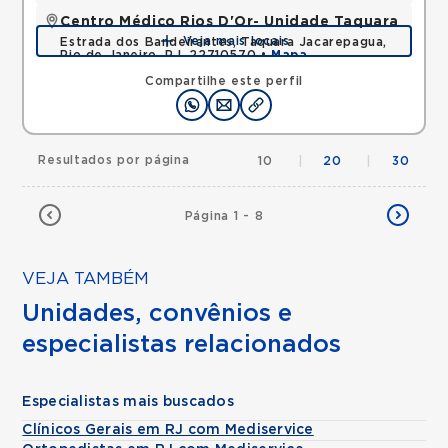
Centro Médico Rios D'Or- Unidade Taquara
Veja mais locais
Estrada dos Bandeirantes, Taquara Jacarepagua,
Rio de Janeiro, RJ, 22710570 •
Mapa
Compartilhe este perfil
Resultados por página
10
|
20
|
30
Página 1 - 8
VEJA TAMBÉM
Unidades, convênios e
especialistas relacionados
Especialistas mais buscados
Clínicos Gerais em RJ com Mediservice