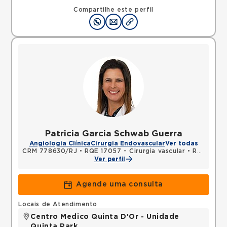
22070002 •
Mapa
Compartilhe este perfil
Patricia Garcia Schwab Guerra
Angiologia Clínica
Cirurgia Endovascular
Ver todas
CRM 778630/RJ
•
RQE 17057 - Cirurgia vascular
•
RQE 17058 - Cirurgia geral
Ver perfil
Agende uma consulta
Locais de Atendimento
Centro Medico Quinta D'Or - Unidade
Quinta Park