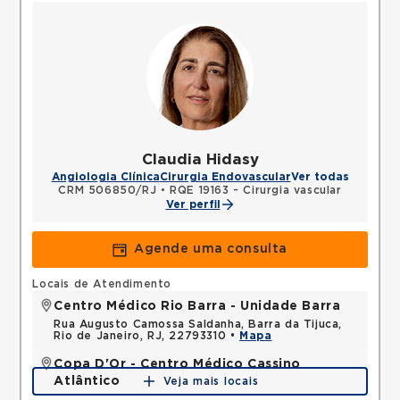
Claudia Hidasy
Angiologia Clínica
Cirurgia Endovascular
Ver todas
CRM 506850/RJ
•
RQE 19163 - Cirurgia vascular
Ver perfil
Agende uma consulta
Locais de Atendimento
Centro Médico Rio Barra - Unidade Barra
Rua Augusto Camossa Saldanha, Barra da Tijuca,
Rio de Janeiro, RJ, 22793310 •
Mapa
Copa D'Or - Centro Médico Cassino
Atlântico
Veja mais locais
Avenida Atlantica, Copacabana, Rio de Janeiro, RJ,