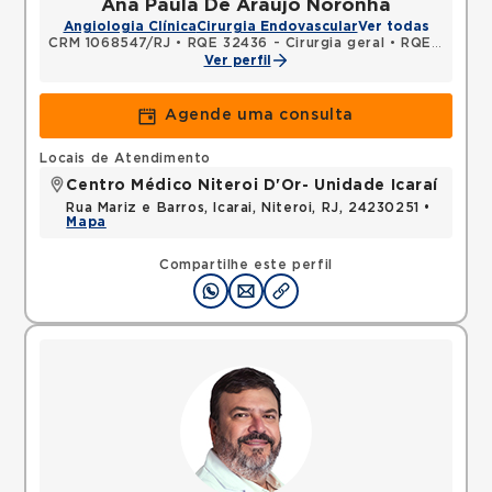
Ana Paula De Araujo Noronha
Angiologia Clínica
Cirurgia Endovascular
Ver todas
CRM 1068547/RJ
•
RQE 32436 - Cirurgia geral
•
RQE 50402 - Cirurgia vascular
Ver perfil
Agende uma consulta
Locais de Atendimento
Centro Médico Niteroi D'Or- Unidade Icaraí
Rua Mariz e Barros, Icarai, Niteroi, RJ, 24230251 •
Mapa
Compartilhe este perfil