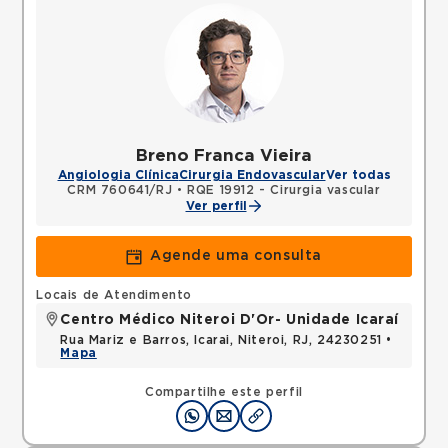
Breno Franca Vieira
Angiologia Clínica
Cirurgia Endovascular
Ver todas
CRM 760641/RJ
•
RQE 19912 - Cirurgia vascular
Ver perfil
Agende uma consulta
Locais de Atendimento
Centro Médico Niteroi D'Or- Unidade Icaraí
Rua Mariz e Barros, Icarai, Niteroi, RJ, 24230251 •
Mapa
Compartilhe este perfil