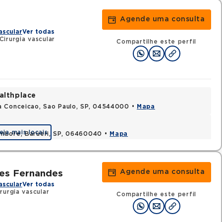
Agende uma consulta
ascular
Ver todas
irurgia vascular
Compartilhe este perfil
althplace
a Conceicao, Sao Paulo, SP, 04544000 •
Mapa
eja mais locais
ambore, Barueri, SP, 06460040 •
Mapa
Agende uma consulta
ues Fernandes
ascular
Ver todas
rurgia vascular
Compartilhe este perfil