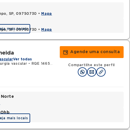
ampo, SP, 09750730 •
Mapa
eja mais locais
ampo, SP, 09750730 •
Mapa
Agende uma consulta
meida
ascular
Ver todas
urgia vascular
•
RQE 14659 - Cirurgia geral
Compartilhe este perfil
 Norte
a
o Ohb
eja mais locais