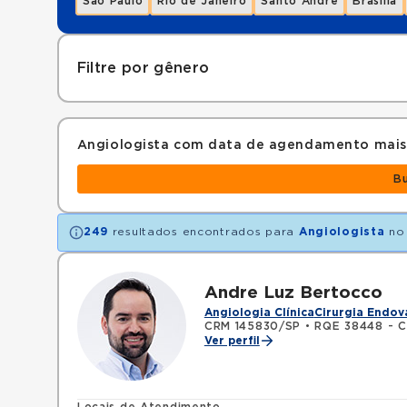
São Paulo
Rio de Janeiro
Santo André
Brasília
Filtre por gênero
Angiologista com data de agendamento mais
B
249
resultados encontrados para
Angiologista
no
Andre Luz Bertocco
Angiologia Clínica
Cirurgia Endov
CRM 145830/SP
•
RQE 38448 - Ci
Ver perfil