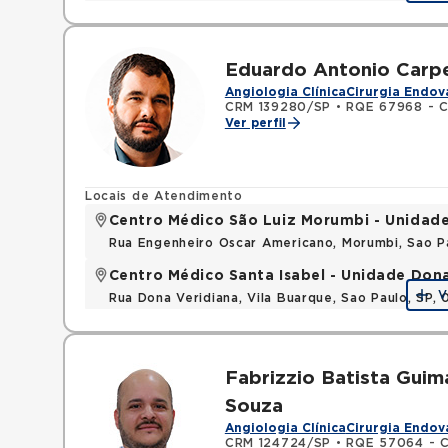
Eduardo Antonio Carpe
Angiologia Clínica
Cirurgia Endov
CRM 139280/SP
•
RQE 67968 - Ci
Ver perfil
Locais de Atendimento
Centro Médico São Luiz Morumbi - Unidad
Rua Engenheiro Oscar Americano, Morumbi, Sao P
Centro Médico Santa Isabel - Unidade Don
V
Rua Dona Veridiana, Vila Buarque, Sao Paulo, SP,
Fabrizzio Batista Guim
Souza
Angiologia Clínica
Cirurgia Endov
CRM 124724/SP
•
RQE 57064 - Ci