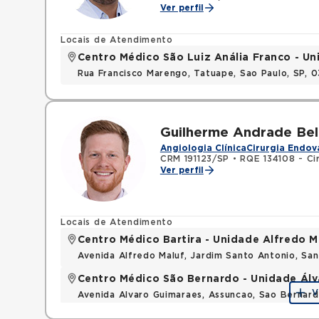
Ver perfil
Locais de Atendimento
Centro Médico São Luiz Anália Franco - U
Rua Francisco Marengo, Tatuape, Sao Paulo, SP, 
Guilherme Andrade Bel
Angiologia Clínica
Cirurgia Endov
CRM 191123/SP
•
RQE 134108 - Cir
Ver perfil
Locais de Atendimento
Centro Médico Bartira - Unidade Alfredo M
Avenida Alfredo Maluf, Jardim Santo Antonio, Sa
Centro Médico São Bernardo - Unidade Ál
V
Avenida Alvaro Guimaraes, Assuncao, Sao Bernar