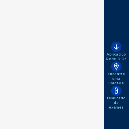
Aplicativo
Rede D'Or
encontre
uma
unidade
resultado
de
exames