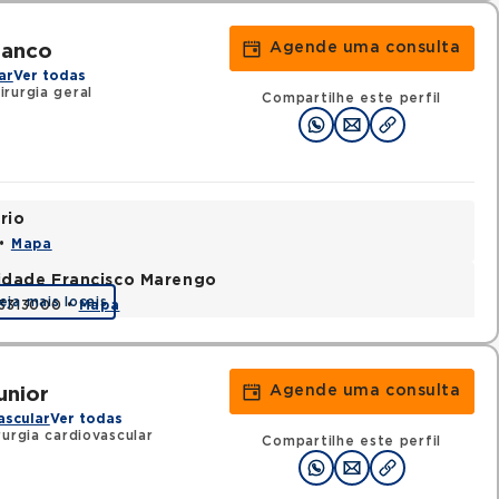
Agende uma consulta
ranco
ar
Ver todas
rurgia geral
Compartilhe este perfil
rio
 •
Mapa
nidade Francisco Marengo
eja mais locais
03313000 •
Mapa
Agende uma consulta
unior
ascular
Ver todas
urgia cardiovascular
Compartilhe este perfil