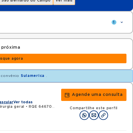
São Bernardo do Campo
Ver mais
1
 próxima
usque agora
 convênio
Sulamerica
.
Agende uma consulta
ascular
Ver todas
rurgia geral
•
RQE 64670 - Cirurgia vascular
Compartilhe este perfil