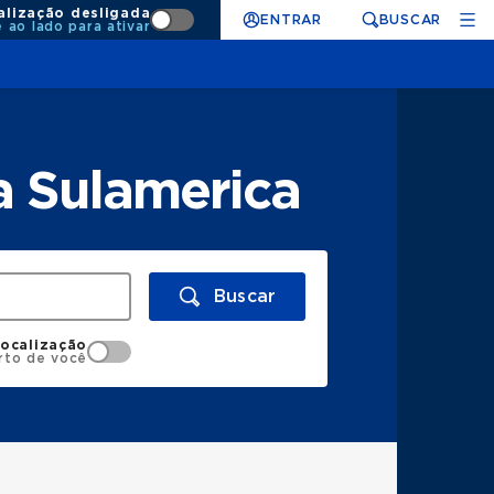
alização desligada
ENTRAR
BUSCAR
e ao lado para ativar
a Sulamerica
Buscar
localização
rto de você