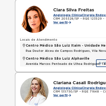
Clara Silva Freitas
Angiologia Clínica
Cirurgia Endov
CRM 205328/SP
•
RQE 123529 - C
Ver perfil
Locais de Atendimento
Centro Médico São Luiz Itaim - Unidade He
Rua Doutor Alceu de Campos Rodrigues, Vila Nov
Centro Médico São Luiz Alphaville
V
Avenida Marcos Penteado de Ulhoa Rodrigues, T
Clariana Casali Rodrig
Angiologia Clínica
Cirurgia Endov
CRM 135750/SP
•
RQE 71648 - Ci
Ver perfil