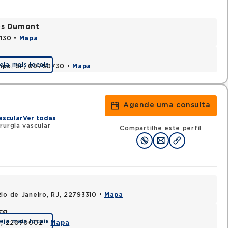
tos Dumont
0130 •
Mapa
eja mais locais
ampo, SP, 09750730 •
Mapa
Agende uma consulta
ascular
Ver todas
rurgia vascular
Compartilhe este perfil
Rio de Janeiro, RJ, 22793310 •
Mapa
co
eja mais locais
RJ, 22070002 •
Mapa