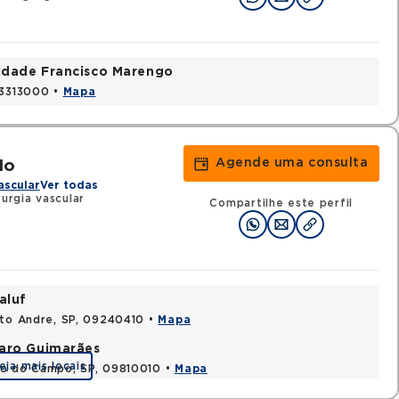
nidade Francisco Marengo
03313000 •
Mapa
Agende uma consulta
lo
ascular
Ver todas
urgia vascular
Compartilhe este perfil
aluf
nto Andre, SP, 09240410 •
Mapa
varo Guimarães
eja mais locais
do do Campo, SP, 09810010 •
Mapa