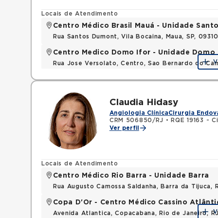
Locais de Atendimento
Centro Médico Brasil Mauá - Unidade San
Rua Santos Dumont, Vila Bocaina, Maua, SP, 0931
Centro Medico Domo Ifor - Unidade Domo
V
Rua Jose Versolato, Centro, Sao Bernardo do C
Claudia Hidasy
Angiologia Clínica
Cirurgia Endov
CRM 506850/RJ
•
RQE 19163 - Ci
Ver perfil
Locais de Atendimento
Centro Médico Rio Barra - Unidade Barra
Rua Augusto Camossa Saldanha, Barra da Tijuca, 
Copa D'Or - Centro Médico Cassino Atlânti
V
Avenida Atlantica, Copacabana, Rio de Janeiro, 