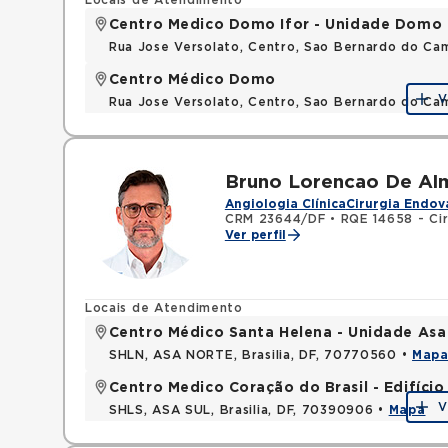
Locais de Atendimento
Centro Medico Domo Ifor - Unidade Domo
Rua Jose Versolato, Centro, Sao Bernardo do C
Centro Médico Domo
V
Rua Jose Versolato, Centro, Sao Bernardo do C
Bruno Lorencao De Al
Angiologia Clínica
Cirurgia Endov
CRM 23644/DF
•
RQE 14658 - Cir
Ver perfil
Locais de Atendimento
Centro Médico Santa Helena - Unidade Asa
SHLN, ASA NORTE, Brasilia, DF, 70770560 •
Map
Centro Medico Coração do Brasil - Edifíci
V
SHLS, ASA SUL, Brasilia, DF, 70390906 •
Mapa