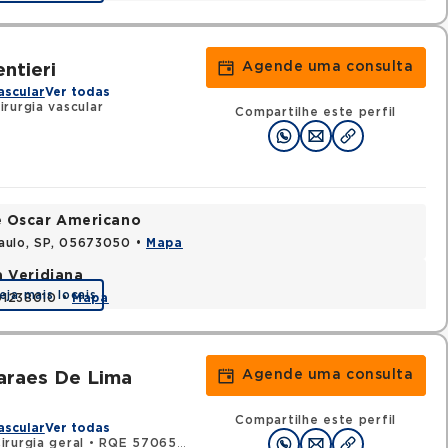
Agende uma consulta
ntieri
ascular
Ver todas
rurgia vascular
Compartilhe este perfil
e Oscar Americano
aulo, SP, 05673050 •
Mapa
a Veridiana
eja mais locais
 01238010 •
Mapa
Agende uma consulta
araes De Lima
Compartilhe este perfil
ascular
Ver todas
rurgia geral
•
RQE 57065 - Cirurgia vascular