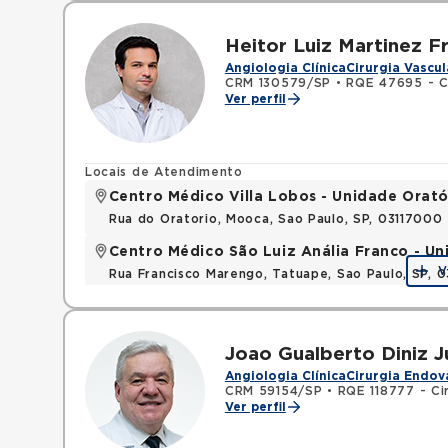
Heitor Luiz Martinez F
Angiologia Clínica
Cirurgia Vascul
CRM 130579/SP
•
RQE 47695 - Ci
Ver perfil
Locais de Atendimento
Centro Médico Villa Lobos - Unidade Orató
Rua do Oratorio, Mooca, Sao Paulo, SP, 03117000
Centro Médico São Luiz Anália Franco - U
V
Rua Francisco Marengo, Tatuape, Sao Paulo, SP, 
Joao Gualberto Diniz J
Angiologia Clínica
Cirurgia Endov
CRM 59154/SP
•
RQE 118777 - Cir
Ver perfil