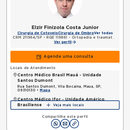
Elzir Finizola Costa Junior
Cirurgia de Cotovelo
Cirurgia de Ombro
Ver todas
CRM 211964/SP
•
RQE 119861 - Ortopedia e traumatologia
Ver perfil
Agende uma consulta
Locais de Atendimento
Centro Médico Brasil Mauá - Unidade
Santos Dumont
Rua Santos Dumont, Vila Bocaina, Maua, SP,
09310130 •
Mapa
Centro Médico Ifor - Unidade Américo
Brasiliense
Veja mais locais
Rua Americo Brasiliense, Centro, Sao Bernardo do
Campo, SP, 09715021 •
Mapa
Compartilhe este perfil