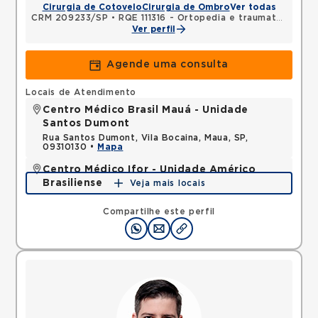
Cirurgia de Cotovelo
Cirurgia de Ombro
Ver todas
CRM 209233/SP
•
RQE 111316 - Ortopedia e traumatologia
Ver perfil
Agende uma consulta
Locais de Atendimento
Centro Médico Brasil Mauá - Unidade
Santos Dumont
Rua Santos Dumont, Vila Bocaina, Maua, SP,
09310130 •
Mapa
Centro Médico Ifor - Unidade Américo
Brasiliense
Veja mais locais
Rua Americo Brasiliense, Centro, Sao Bernardo do
Campo, SP, 09715021 •
Mapa
Compartilhe este perfil