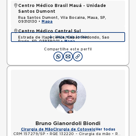
Centro Médico Brasil Mauá - Unidade
Santos Dumont
Rua Santos Dumont, Vila Bocaina, Maua, SP,
09310130 •
Mapa
Centro Médico Central Sul
Veja mais locais
Estrada de Itapecerica, Capao Redondo, Sao
Paulo, SP, 05858001 •
Mapa
Compartilhe este perfil
Bruno Gianordoli Biondi
Cirurgia de Mão
Cirurgia de Cotovelo
Ver todas
CRM 157279/SP
•
RQE 132220 - Cirurgia da mão
•
RQE 142332 - Ortopedia e traumatologia