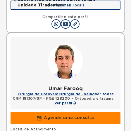
Unidade Tiradentes
Veja mais locais
Rua Tiradentes, Vila Dora, Santo Andre, SP,
09030560 •
Mapa
Compartilhe este perfil
Umar Farooq
Cirurgia de Cotovelo
Cirurgia de Joelho
Ver todas
CRM 181307/SP
•
RQE 128200 - Ortopedia e traumatologia
Ver perfil
Agende uma consulta
Locais de Atendimento