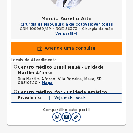
Marcio Aurelio Aita
Cirurgia de Mão
Cirurgia de Cotovelo
Ver todas
CRM 109969/SP
•
RQE 36373 - Cirurgia da mão
Ver perfil
Agende uma consulta
Locais de Atendimento
Centro Médico Brasil Mauá - Unidade
Martim Afonso
Rua Martim Afonso, Vila Bocaina, Maua, SP,
09310320 •
Mapa
Centro Médico Ifor - Unidade Américo
Brasiliense
Veja mais locais
Rua Americo Brasiliense, Centro, Sao Bernardo do
Campo, SP, 09715021 •
Mapa
Compartilhe este perfil