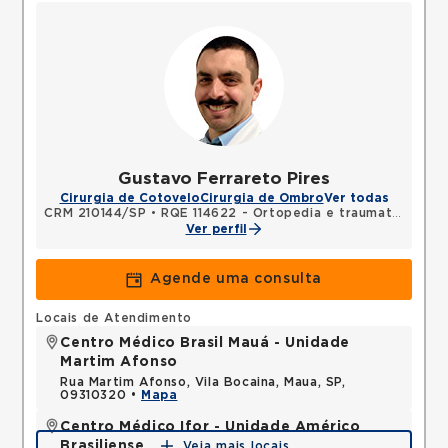
Gustavo Ferrareto Pires
Cirurgia de Cotovelo
Cirurgia de Ombro
Ver todas
CRM 210144/SP
•
RQE 114622 - Ortopedia e traumatologia
Ver perfil
Agende uma consulta
Locais de Atendimento
Centro Médico Brasil Mauá - Unidade
Martim Afonso
Rua Martim Afonso, Vila Bocaina, Maua, SP,
09310320 •
Mapa
Centro Médico Ifor - Unidade Américo
Brasiliense
Veja mais locais