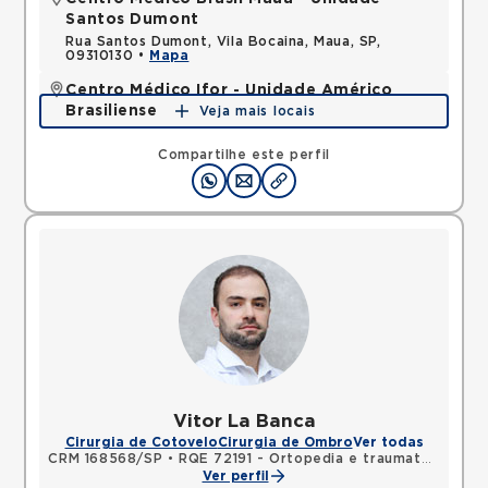
Santos Dumont
Rua Santos Dumont, Vila Bocaina, Maua, SP,
09310130 •
Mapa
Centro Médico Ifor - Unidade Américo
Brasiliense
Veja mais locais
Rua Americo Brasiliense, Centro, Sao Bernardo do
Campo, SP, 09715021 •
Mapa
Compartilhe este perfil
Vitor La Banca
Cirurgia de Cotovelo
Cirurgia de Ombro
Ver todas
CRM 168568/SP
•
RQE 72191 - Ortopedia e traumatologia
Ver perfil