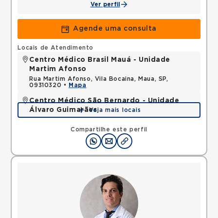
Ver perfil
Agende uma consulta
Locais de Atendimento
Centro Médico Brasil Mauá - Unidade
Martim Afonso
Rua Martim Afonso, Vila Bocaina, Maua, SP,
09310320 •
Mapa
Centro Médico São Bernardo - Unidade
Álvaro Guimarães
Veja mais locais
Avenida Alvaro Guimaraes, Assuncao, Sao Bernardo
do Campo, SP, 09810010 •
Mapa
Compartilhe este perfil