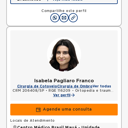
Rua Americo Brasiliense, Centro, Sao Bernardo do
Campo, SP, 09715021 •
Mapa
Compartilhe este perfil
Isabela Pagliaro Franco
Cirurgia de Cotovelo
Cirurgia de Ombro
Ver todas
CRM 206408/SP
•
RQE 116209 - Ortopedia e traumatologia
Ver perfil
Agende uma consulta
Locais de Atendimento
Centro Médico Brasil Mauá - Unidade