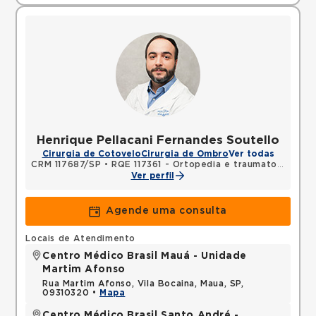
Henrique Pellacani Fernandes Soutello
Cirurgia de Cotovelo
Cirurgia de Ombro
Ver todas
CRM 117687/SP
•
RQE 117361 - Ortopedia e traumatologia
Ver perfil
Agende uma consulta
Locais de Atendimento
Centro Médico Brasil Mauá - Unidade
Martim Afonso
Rua Martim Afonso, Vila Bocaina, Maua, SP,
09310320 •
Mapa
Centro Médico Brasil Santo André -