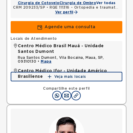
Cirurgia de Cotovelo
Cirurgia de Ombro
Ver todas
CRM 209233/SP
•
RQE 111316 - Ortopedia e traumatologia
Ver perfil
Agende uma consulta
Locais de Atendimento
Centro Médico Brasil Mauá - Unidade
Santos Dumont
Rua Santos Dumont, Vila Bocaina, Maua, SP,
09310130 •
Mapa
Centro Médico Ifor - Unidade Américo
Brasiliense
Veja mais locais
Rua Americo Brasiliense, Centro, Sao Bernardo do
Campo, SP, 09715021 •
Mapa
Compartilhe este perfil