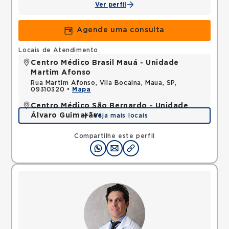
Ver perfil
Agende uma consulta
Locais de Atendimento
Centro Médico Brasil Mauá - Unidade
Martim Afonso
Rua Martim Afonso, Vila Bocaina, Maua, SP,
09310320 •
Mapa
Centro Médico São Bernardo - Unidade
Álvaro Guimarães
Veja mais locais
Avenida Alvaro Guimaraes, Assuncao, Sao Bernardo
do Campo, SP, 09810010 •
Mapa
Compartilhe este perfil