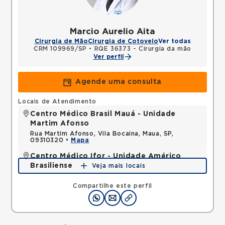
Marcio Aurelio Aita
Cirurgia de Mão
Cirurgia de Cotovelo
Ver todas
CRM 109969/SP
•
RQE 36373 - Cirurgia da mão
Ver perfil
Agende uma consulta
Locais de Atendimento
Centro Médico Brasil Mauá - Unidade
Martim Afonso
Rua Martim Afonso, Vila Bocaina, Maua, SP,
09310320 •
Mapa
Centro Médico Ifor - Unidade Américo
Brasiliense
Veja mais locais
Rua Americo Brasiliense, Centro, Sao Bernardo do
Campo, SP, 09715021 •
Mapa
Compartilhe este perfil