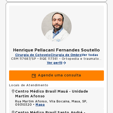
Henrique Pellacani Fernandes Soutello
Cirurgia de Cotovelo
Cirurgia de Ombro
Ver todas
CRM 117687/SP
•
RQE 117361 - Ortopedia e traumatologia
Ver perfil
Agende uma consulta
Locais de Atendimento
Centro Médico Brasil Mauá - Unidade
Martim Afonso
Rua Martim Afonso, Vila Bocaina, Maua, SP,
09310320 •
Mapa
Centro Médico Brasil Santo André -