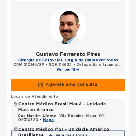
Gustavo Ferrareto Pires
Cirurgia de Cotovelo
Cirurgia de Ombro
Ver todas
CRM 210144/SP
•
RQE 114622 - Ortopedia e traumatologia
Ver perfil
Agende uma consulta
Locais de Atendimento
Centro Médico Brasil Mauá - Unidade
Martim Afonso
Rua Martim Afonso, Vila Bocaina, Maua, SP,
09310320 •
Mapa
Centro Médico Ifor - Unidade Américo
Brasiliense
Veja mais locais