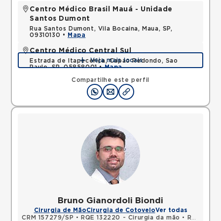
Centro Médico Brasil Mauá - Unidade
Santos Dumont
Rua Santos Dumont, Vila Bocaina, Maua, SP,
09310130 •
Mapa
Centro Médico Central Sul
Veja mais locais
Estrada de Itapecerica, Capao Redondo, Sao
Paulo, SP, 05858001 •
Mapa
Compartilhe este perfil
Bruno Gianordoli Biondi
Cirurgia de Mão
Cirurgia de Cotovelo
Ver todas
CRM 157279/SP
•
RQE 132220 - Cirurgia da mão
•
RQE 142332 - Ortopedia e traumatologia