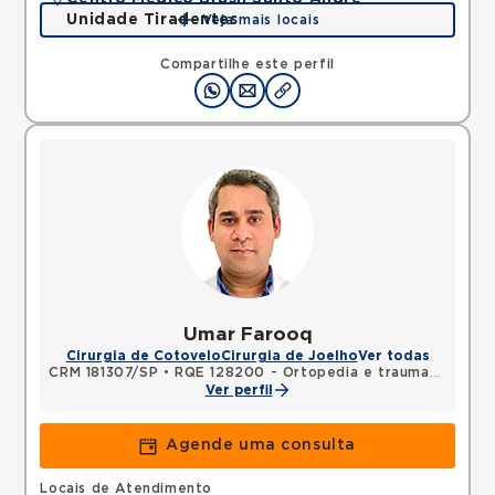
Unidade Tiradentes
Veja mais locais
Rua Tiradentes, Vila Dora, Santo Andre, SP,
09030560 •
Mapa
Compartilhe este perfil
Umar Farooq
Cirurgia de Cotovelo
Cirurgia de Joelho
Ver todas
CRM 181307/SP
•
RQE 128200 - Ortopedia e traumatologia
Ver perfil
Agende uma consulta
Locais de Atendimento