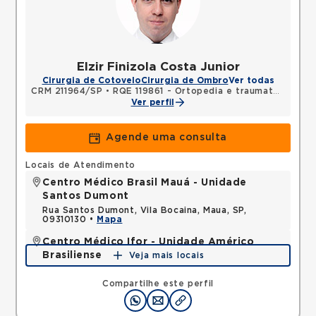
Elzir Finizola Costa Junior
Cirurgia de Cotovelo
Cirurgia de Ombro
Ver todas
CRM 211964/SP
•
RQE 119861 - Ortopedia e traumatologia
Ver perfil
Agende uma consulta
Locais de Atendimento
Centro Médico Brasil Mauá - Unidade
Santos Dumont
Rua Santos Dumont, Vila Bocaina, Maua, SP,
09310130 •
Mapa
Centro Médico Ifor - Unidade Américo
Brasiliense
Veja mais locais
Rua Americo Brasiliense, Centro, Sao Bernardo do
Campo, SP, 09715021 •
Mapa
Compartilhe este perfil