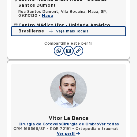
Santos Dumont
Rua Santos Dumont, Vila Bocaina, Maua, SP,
09310130 •
Mapa
Centro Médico Ifor - Unidade Américo
Brasiliense
Veja mais locais
Rua Americo Brasiliense, Centro, Sao Bernardo do
Campo, SP, 09715021 •
Mapa
Compartilhe este perfil
Vitor La Banca
Cirurgia de Cotovelo
Cirurgia de Ombro
Ver todas
CRM 168568/SP
•
RQE 72191 - Ortopedia e traumatologia
Ver perfil