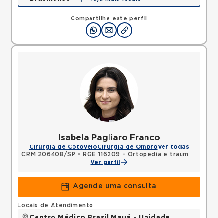
Rua Americo Brasiliense, Centro, Sao Bernardo do
Campo, SP, 09715021 •
Mapa
Compartilhe este perfil
Isabela Pagliaro Franco
Cirurgia de Cotovelo
Cirurgia de Ombro
Ver todas
CRM 206408/SP
•
RQE 116209 - Ortopedia e traumatologia
Ver perfil
Agende uma consulta
Locais de Atendimento
Centro Médico Brasil Mauá - Unidade