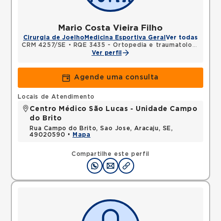
Mario Costa Vieira Filho
Cirurgia de Joelho
Medicina Esportiva Geral
Ver todas
CRM 4257/SE
•
RQE 3435 - Ortopedia e traumatologia
•
RQE
Ver perfil
Agende uma consulta
Locais de Atendimento
Centro Médico São Lucas - Unidade Campo
do Brito
Rua Campo do Brito, Sao Jose, Aracaju, SE,
49020590 •
Mapa
Compartilhe este perfil