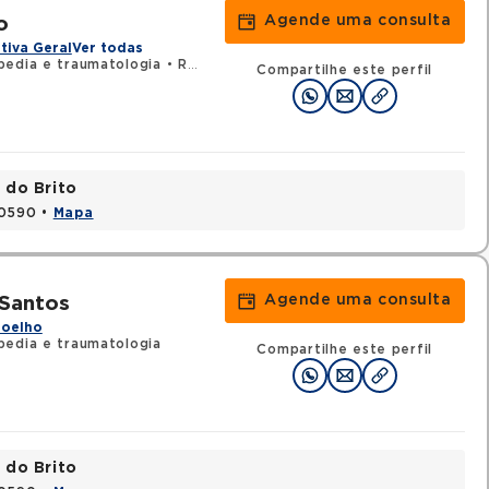
Agende uma consulta
o
tiva Geral
Ver todas
pedia e traumatologia
•
RQE 4357 - Medicina esportiva
Compartilhe este perfil
 do Brito
20590 •
Mapa
Agende uma consulta
 Santos
Joelho
pedia e traumatologia
Compartilhe este perfil
 do Brito