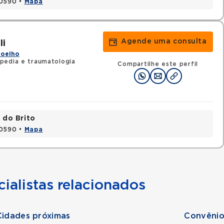
20590 •
Mapa
Agende uma consulta
li
Joelho
pedia e traumatologia
Compartilhe este perfil
 do Brito
20590 •
Mapa
ialistas relacionados
Cidades próximas
Convênio