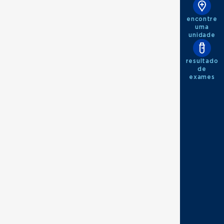
encontre
uma
unidade
resultado
de
exames