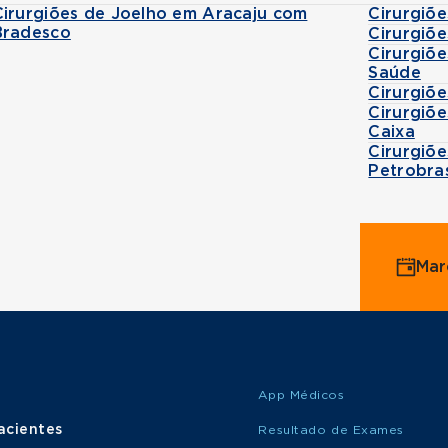
Cirurgiões de Joelho em Aracaju com
Cirurgiõ
Bradesco
Cirurgiõ
Cirurgiõ
Saúde
Cirurgiõ
Cirurgiõ
Caixa
Cirurgiõ
Petrobra
Mar
App Médicos
acientes
Resultado de Exames