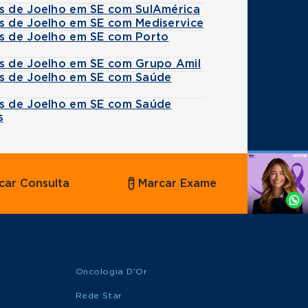
es de Joelho em SE com SulAmérica
es de Joelho em SE com Mediservice
es de Joelho em SE com Porto
es de Joelho em SE com Grupo Amil
es de Joelho em SE com Saúde
es de Joelho em SE com Saúde
s
Agende
car Consulta
Marcar Exame
por
Whatsapp
Oncologia D'Or
Rede Star