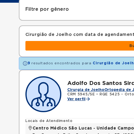
Filtre por gênero
Cirurgião de Joelho com data de agendamen
B
9
resultados encontrados para
Cirurgião de Joel
Adolfo Dos Santos Sir
Cirurgia de Joelho
Ortopedia de 
CRM 5945/SE
•
RQE 5425 - Orto
Ver perfil
Locais de Atendimento
Centro Médico São Lucas - Unidade Campo