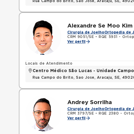
Rua Campo do Brito, Sao Jose, Aracaju, SE, 490
Alexandre Se Moo Kim
Cirurgia de Joelho
Ortopedia de 
CRM 9051/SE
•
RQE 5931 - Ortop
Ver perfil
Locais de Atendimento
Centro Médico São Lucas - Unidade Campo
Rua Campo do Brito, Sao Jose, Aracaju, SE, 490
Andrey Sorrilha
Cirurgia de Joelho
Ortopedia de 
CRM 3797/SE
•
RQE 2380 - Orto
Ver perfil