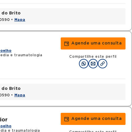
 do Brito
20590 •
Mapa
Agende uma consulta
Joelho
edia e traumatologia
Compartilhe este perfil
 do Brito
20590 •
Mapa
Agende uma consulta
ior
Joelho
dia e traumatologia