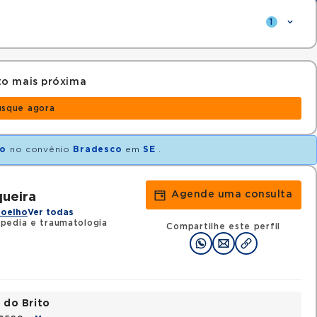
1
to mais próxima
usque agora
ho
no convênio
Bradesco
em
SE
.
Agende uma consulta
queira
Joelho
Ver todas
pedia e traumatologia
Compartilhe este perfil
 do Brito