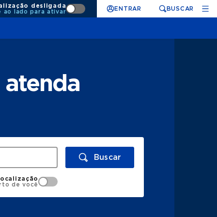
alização desligada
ENTRAR
BUSCAR
e ao lado para ativar
 atenda
Buscar
localização
rto de você