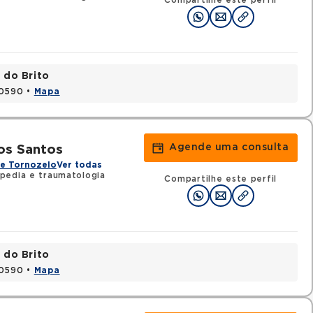
Compartilhe este perfil
 do Brito
20590 •
Mapa
Agende uma consulta
os Santos
 e Tornozelo
Ver todas
pedia e traumatologia
Compartilhe este perfil
 do Brito
20590 •
Mapa