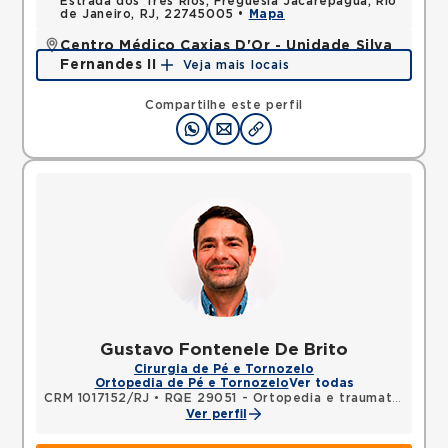
Estrada dos Tres Rios, Freguesia Jacarepagua, Rio
de Janeiro, RJ, 22745005 •
Mapa
Centro Médico Caxias D'Or - Unidade Silva
Fernandes II
Veja mais locais
Rua Silva Fernandes, Parque Duque, Duque de
Caxias, RJ, 25085015 •
Mapa
Compartilhe este perfil
Gustavo Fontenele De Brito
Cirurgia de Pé e Tornozelo
Ortopedia de Pé e Tornozelo
Ver todas
CRM 1017152/RJ
•
RQE 29051 - Ortopedia e traumatologia
Ver perfil