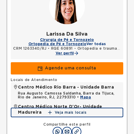
Larissa Da Silva
Cirurgia de Pé e Tornozelo
Ortopedia de Pé e Tornozelo
Ver todas
CRM 1263340/RJ
•
RQE 60891 - Ortopedia e traumatologia
Ver perfil
Agende uma consulta
Locais de Atendimento
Centro Médico Rio Barra - Unidade Barra
Rua Augusto Camossa Saldanha, Barra da Tijuca,
Rio de Janeiro, RJ, 22793310 •
Mapa
Centro Médico Norte D'Or- Unidade
Madureira
Veja mais locais
Rua Soares Caldeira, Madureira, Rio de Janeiro, RJ,
21351080 •
Mapa
Compartilhe este perfil