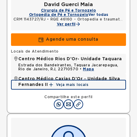
David Guerci Maia
Cirurgia de Pé e Tornozelo
Ortopedia de Pé e Tornozelo
Ver todas
CRM 1143727/RJ
•
RQE 46160 - Ortopedia e traumatologia
Ver perfil
Agende uma consulta
Locais de Atendimento
Centro Médico Rios D'Or- Unidade Taquara
Estrada dos Bandeirantes, Taquara Jacarepagua,
Rio de Janeiro, RJ, 22710570 •
Mapa
Centro Médico Caxias D'Or - Unidade Silva
Fernandes II
Veja mais locais
Rua Silva Fernandes, Parque Duque, Duque de
Caxias, RJ, 25085015 •
Mapa
Compartilhe este perfil