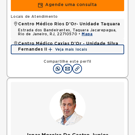
Agende uma consulta
Locais de Atendimento
Centro Médico Rios D'Or- Unidade Taquara
Estrada dos Bandeirantes, Taquara Jacarepagua,
Rio de Janeiro, RJ, 22710570 •
Mapa
Centro Médico Caxias D'Or - Unidade Silva
Fernandes II
Veja mais locais
Rua Silva Fernandes, Parque Duque, Duque de
Caxias, RJ, 25085015 •
Mapa
Compartilhe este perfil