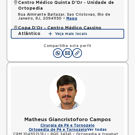
Centro Médico Quinta D'Or - Unidade de
Ortopedia
Rua Almirante Baltazar, Sao Cristovao, Rio de
Janeiro, RJ, 20941150 •
Mapa
Copa D'Or - Centro Médico Cassino
Atlântico
Veja mais locais
Avenida Atlantica, Copacabana, Rio de Janeiro, RJ,
22070002 •
Mapa
Compartilhe este perfil
Matheus Giancristoforo Campos
Cirurgia de Pé e Tornozelo
Ortopedia de Pé e Tornozelo
Ver todas
CRM 1049321/RJ
•
RQE 34341 - Ortopedia e traumatologia