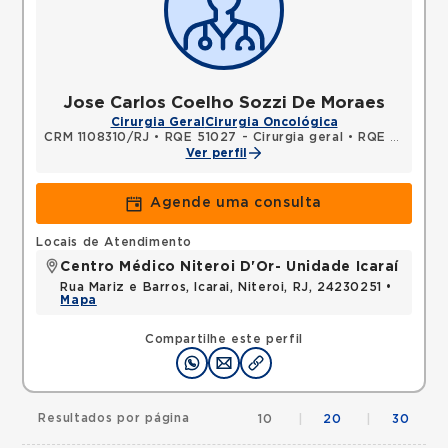
Jose Carlos Coelho Sozzi De Moraes
Cirurgia Geral
Cirurgia Oncológica
CRM 1108310/RJ
•
RQE 51027 - Cirurgia geral
•
RQE 51028 - Cirurgia oncológica
Ver perfil
Agende uma consulta
Locais de Atendimento
Centro Médico Niteroi D'Or- Unidade Icaraí
Rua Mariz e Barros, Icarai, Niteroi, RJ, 24230251 •
Mapa
Compartilhe este perfil
Resultados por página
10
|
20
|
30