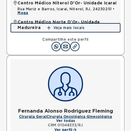
Centro Médico Niteroi D'Or- Unidade Icaraí
Rua Mariz e Barros, Icarai, Niteroi, RJ, 24230251 •
Mapa
Centro Médico Norte D'Or- Unidade
Madureira
Veja mais locais
Rua Soares Caldeira, Madureira, Rio de Janeiro, RJ,
21351080 •
Mapa
Compartilhe este perfil
Fernanda Alonso Rodriguez Fleming
Cirurgia Geral
Cirurgia Oncológica Ginecológica
Ver todas
CRM 01048333/RJ
Ver perfil