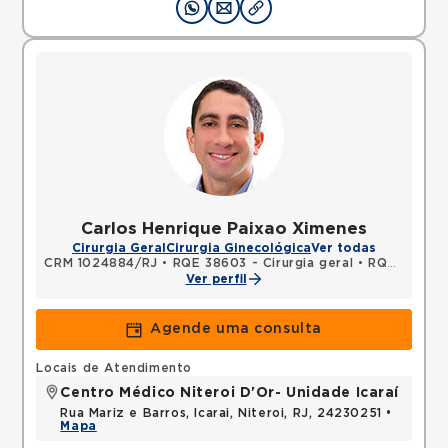
Carlos Henrique Paixao Ximenes
Cirurgia Geral
Cirurgia Ginecológica
Ver todas
CRM 1024884/RJ
•
RQE 38603 - Cirurgia geral
•
RQE 38604 - Cirurgia oncológica
Ver perfil
Agende uma consulta
Locais de Atendimento
Centro Médico Niteroi D'Or- Unidade Icaraí
Rua Mariz e Barros, Icarai, Niteroi, RJ, 24230251 •
Mapa