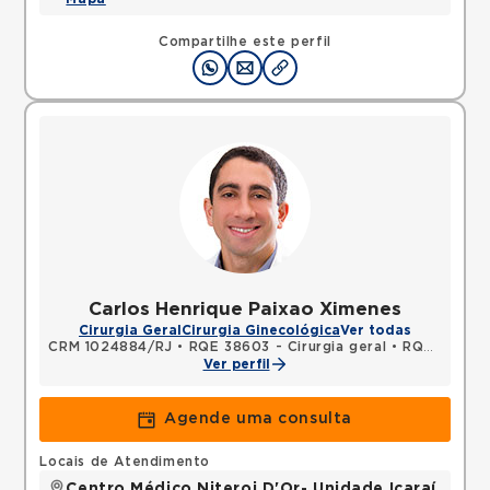
Compartilhe este perfil
Carlos Henrique Paixao Ximenes
Cirurgia Geral
Cirurgia Ginecológica
Ver todas
CRM 1024884/RJ
•
RQE 38603 - Cirurgia geral
•
RQE 38604 - Cirurgia oncológica
Ver perfil
Agende uma consulta
Locais de Atendimento
Centro Médico Niteroi D'Or- Unidade Icaraí