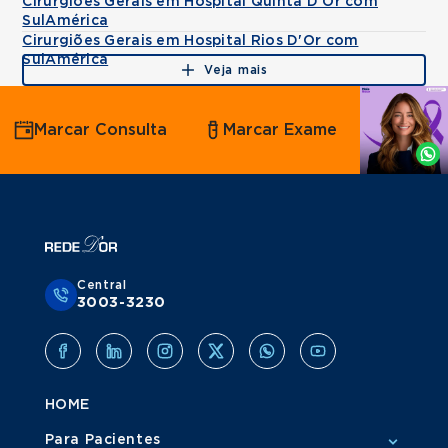
Cirurgiões Gerais em Hospital Quinta D'Or com
SulAmérica
Cirurgiões Gerais em Hospital Rios D'Or com
SulAmérica
Veja mais
Agende
Marcar Consulta
Marcar Exame
por
Whatsapp
Central
3003-3230
HOME
Para Pacientes