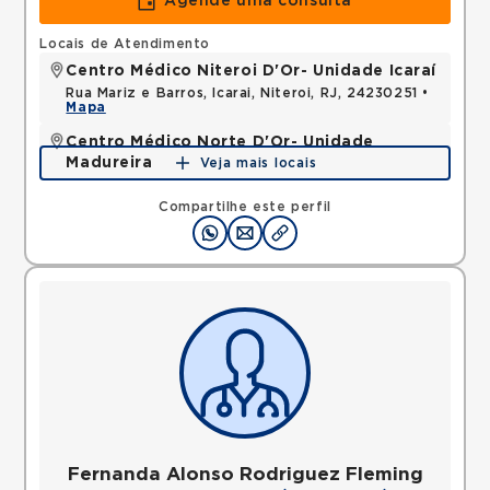
Agende uma consulta
Locais de Atendimento
Centro Médico Niteroi D'Or- Unidade Icaraí
Rua Mariz e Barros, Icarai, Niteroi, RJ, 24230251 •
Mapa
Centro Médico Norte D'Or- Unidade
Madureira
Veja mais locais
Rua Soares Caldeira, Madureira, Rio de Janeiro, RJ,
21351080 •
Mapa
Compartilhe este perfil
Fernanda Alonso Rodriguez Fleming