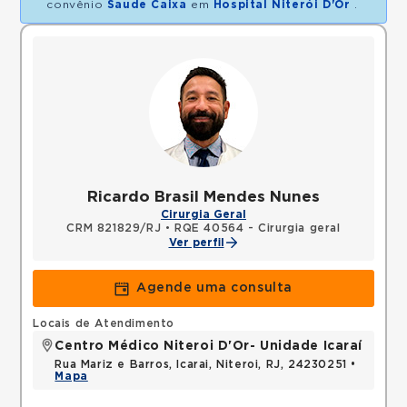
convênio
Saude Caixa
em
Hospital Niterói D'Or
.
Ricardo Brasil Mendes Nunes
Cirurgia Geral
CRM 821829/RJ
•
RQE 40564 - Cirurgia geral
Ver perfil
Agende uma consulta
Locais de Atendimento
Centro Médico Niteroi D'Or- Unidade Icaraí
Rua Mariz e Barros, Icarai, Niteroi, RJ, 24230251 •
Mapa