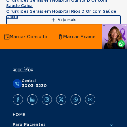
Cirurgiões Gerais em Hospital Quinta D'Or com
Saúde Caixa
Cirurgiões Gerais em Hospital Rios D'Or com Saúde
Caixa
Veja mais
Agende
Marcar Consulta
Marcar Exame
por
Whatsapp
Central
3003-3230
HOME
Para Pacientes