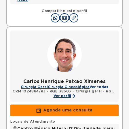
Compartilhe este perfil
Carlos Henrique Paixao Ximenes
Cirurgia Geral
Cirurgia Ginecológica
Ver todas
CRM 1024884/RJ
•
RQE 38603 - Cirurgia geral
•
RQE 38604 - Cirurgia oncológica
Ver perfil
Agende uma consulta
Locais de Atendimento
Centro Médico Niteroi D'Or- Unidade Icaraí