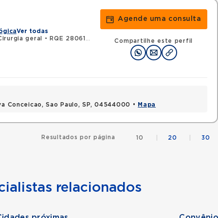
Agende uma consulta
ógica
Ver todas
irurgia geral
•
RQE 28061 - Cirurgia do aparelho digestivo
Compartilhe este perfil
ova Conceicao, Sao Paulo, SP, 04544000 •
Mapa
Resultados por página
10
|
20
|
30
ialistas relacionados
Cidades próximas
Convênio