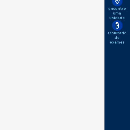
encontre
uma
unidade
resultado
de
exames