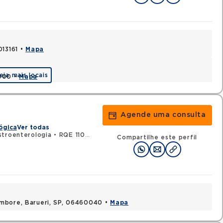
013161 •
Mapa
eja mais locais
1900 •
Mapa
Agende uma consulta
ógica
Ver todas
troenterologia
•
RQE 110970 - Cirurgia do aparelho digestivo
Compartilhe este perfil
ambore, Barueri, SP, 06460040 •
Mapa