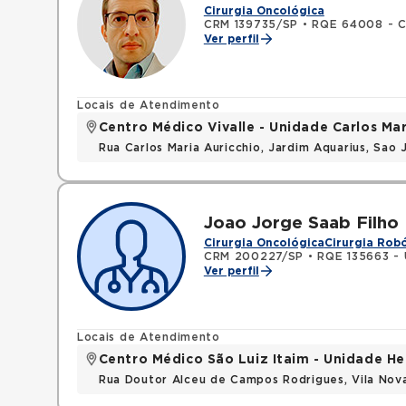
Cirurgia Oncológica
CRM 139735/SP
•
RQE 64008 - Cance
Ver perfil
Locais de Atendimento
Centro Médico Vivalle - Unidade Carlos Mar
Rua Carlos Maria Auricchio, Jardim Aquarius, Sa
Joao Jorge Saab Filho
Cirurgia Oncológica
Cirurgia Robó
CRM 200227/SP
•
RQE 135663 - 
Ver perfil
Locais de Atendimento
Centro Médico São Luiz Itaim - Unidade He
Rua Doutor Alceu de Campos Rodrigues, Vila Nov