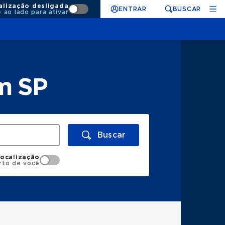
alização desligada
ENTRAR
BUSCAR
e ao lado para ativar
m SP
Buscar
localização
rto de você