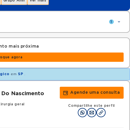
Grupo Amil
Ver mais
1
nto mais próxima
usque agora
ógico
em
SP
.
Agende uma consulta
s Do Nascimento
rurgia geral
Compartilhe este perfil