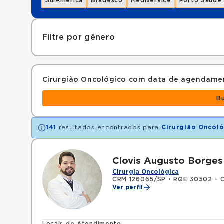
SulAmérica
Bradesco
Mediservice
Porto Saúde
Filtre por gênero
Cirurgião Oncológico com data de agendame
B
141
resultados encontrados para
Cirurgião Oncol
Clovis Augusto Borge
Cirurgia Oncológica
CRM 126065/SP
•
RQE 30502 - Ci
Ver perfil