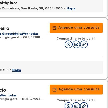
althplace
a Conceicao, Sao Paulo, SP, 04544000 •
Mapa
Agende uma consulta
eiro
a Ginecológica
Ver todas
rurgia geral
•
RQE 37818 - Cancerologia/cancerologia cirúrgica
Compartilhe este perfil
013161 •
Mapa
Agende uma consulta
cio
a
Ver todas
urgia geral
•
RQE 37993 - Cancerologia/cancerologia cirúrgica
Compartilhe este perfil