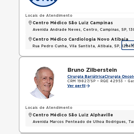
Locais de Atendimento
Centro Médico São Luiz Campinas
Avenida Andrade Neves, Centro, Campinas, SP, 13
Centro Médico Cardiologia Novo Atibaia
V
Rua Pedro Cunha, Vila Santista, Atibaia, SP, 1294
Bruno Zilberstein
Cirurgia Bariátrica
Cirurgia Oncol
CRM 19827/SP
•
RQE 42953 - Gas
Ver perfil
Locais de Atendimento
Centro Médico São Luiz Alphaville
Avenida Marcos Penteado de Ulhoa Rodrigues, T