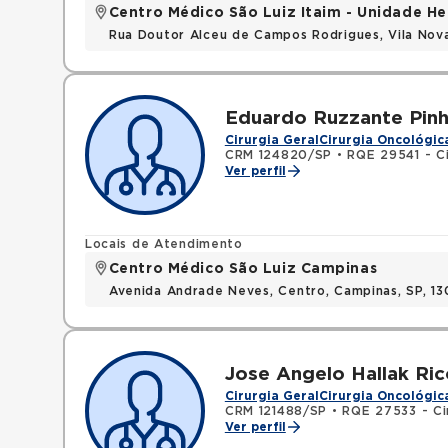
Centro Médico São Luiz Itaim - Unidade He
Rua Doutor Alceu de Campos Rodrigues, Vila Nov
Eduardo Ruzzante Pinh
Cirurgia Geral
Cirurgia Oncológic
CRM 124820/SP
•
RQE 29541 - Ci
Ver perfil
Locais de Atendimento
Centro Médico São Luiz Campinas
Avenida Andrade Neves, Centro, Campinas, SP, 13
Jose Angelo Hallak Ric
Cirurgia Geral
Cirurgia Oncológic
CRM 121488/SP
•
RQE 27533 - Cir
Ver perfil