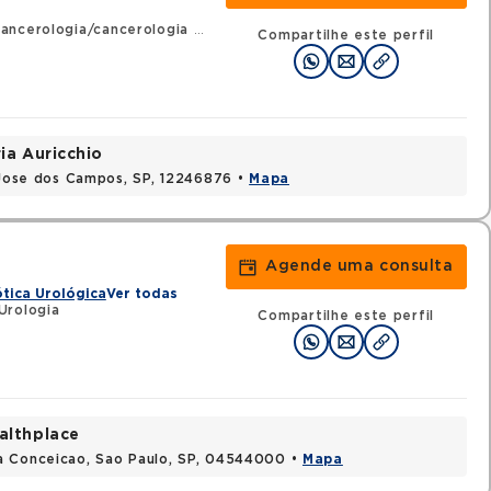
rologia/cancerologia cirúrgica
•
RQE 128743 - Cirurgia geral
Compartilhe este perfil
ia Auricchio
o Jose dos Campos, SP, 12246876 •
Mapa
Agende uma consulta
tica Urológica
Ver todas
Urologia
Compartilhe este perfil
althplace
a Conceicao, Sao Paulo, SP, 04544000 •
Mapa