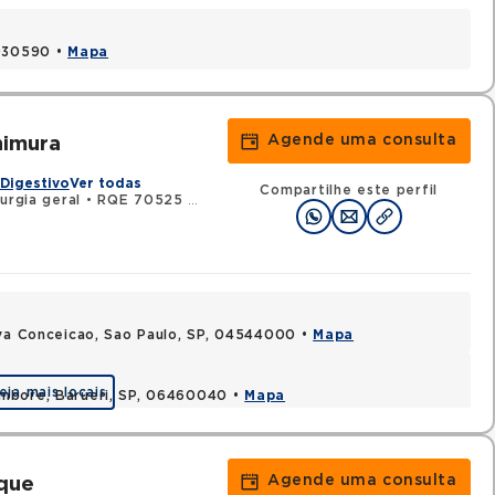
9030590 •
Mapa
Agende uma consulta
himura
 Digestivo
Ver todas
Compartilhe este perfil
urgia geral
•
RQE 70525 - Coloproctologia
ova Conceicao, Sao Paulo, SP, 04544000 •
Mapa
eja mais locais
ambore, Barueri, SP, 06460040 •
Mapa
Agende uma consulta
que