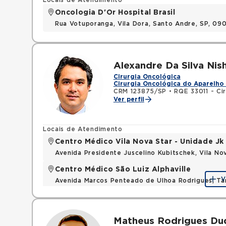
Locais de Atendimento
Oncologia D'Or Hospital Brasil
Rua Votuporanga, Vila Dora, Santo Andre, SP, 0
Alexandre Da Silva Nis
Cirurgia Oncológica
Cirurgia Oncológica do Aparelho
CRM 123875/SP
•
RQE 33011 - Cir
Ver perfil
Locais de Atendimento
Centro Médico Vila Nova Star - Unidade Jk
Avenida Presidente Juscelino Kubitschek, Vila N
Centro Médico São Luiz Alphaville
V
Avenida Marcos Penteado de Ulhoa Rodrigues, T
Matheus Rodrigues Du