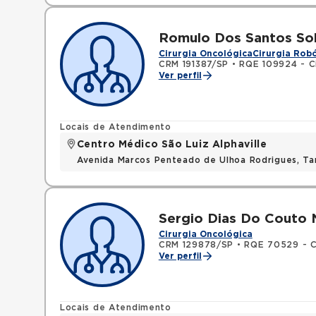
Romulo Dos Santos So
Cirurgia Oncológica
Cirurgia Robó
CRM 191387/SP
•
RQE 109924 - Ci
Ver perfil
Locais de Atendimento
Centro Médico São Luiz Alphaville
Avenida Marcos Penteado de Ulhoa Rodrigues, T
Sergio Dias Do Couto 
Cirurgia Oncológica
CRM 129878/SP
•
RQE 70529 - Ci
Ver perfil
Locais de Atendimento