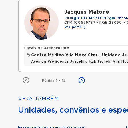
Jacques Matone
Cirurgia Bariátrica
Cirurgia Oncol
CRM 100556/SP
•
RQE 28060 - C
Ver perfil
Locais de Atendimento
Centro Médico Vila Nova Star - Unidade Jk
Avenida Presidente Juscelino Kubitschek, Vila N
Página 1 - 15
VEJA TAMBÉM
Unidades, convênios e espec
Especialistas mais buscados