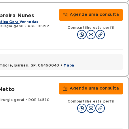
Agende uma consulta
breira Nunes
tica Geral
Ver todas
rurgia geral
•
RQE 109925 - Urologia
Compartilhe este perfil
ambore, Barueri, SP, 06460040 •
Mapa
Agende uma consulta
Netto
rurgia geral
•
RQE 145702 - Cancerologia/cancerologia cirúrgica
Compartilhe este perfil