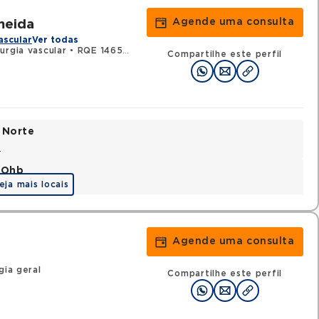
Agende uma consulta
meida
ascular
Ver todas
urgia vascular
•
RQE 14659 - Cirurgia geral
Compartilhe este perfil
 Norte
a
o Ohb
eja mais locais
Agende uma consulta
gia geral
Compartilhe este perfil