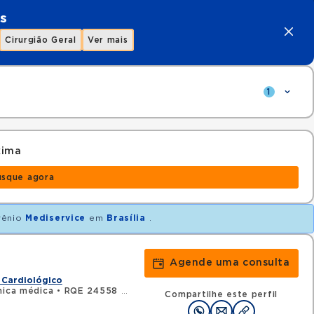
s
Cirurgião Geral
Ver mais
1
xima
usque agora
vênio
Mediservice
em
Brasília
.
Agende uma consulta
 Cardiológico
nica médica
•
RQE 24558 - Cardiologia
Compartilhe este perfil