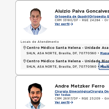
Aluizio Paiva Goncalve
Ortopedia de Quadril
Ortopedia G
CRM 33180/DF
•
RQE 24284 - Or
Ver perfil
Locais de Atendimento
Centro Médico Santa Helena - Unidade Asa
SHLN, ASA NORTE, Brasilia, DF, 70770560 •
Map
Centro Médico Santa Helena - Unidade Bio
V
SHLN, ASA NORTE, Brasilia, DF, 70770560 •
Map
Andre Metzker Ferro
Cirurgia Ginecológica
Cirurgia On
Ver todas
CRM 26917/DF
•
RQE 25209 - Gin
Ver perfil