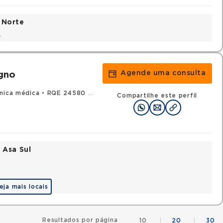
 Norte
a
Agende uma consulta
igno
ínica médica
•
RQE 24580 - Pneumologia
Compartilhe este perfil
 Asa Sul
eja mais locais
Resultados por página
10
|
20
|
30