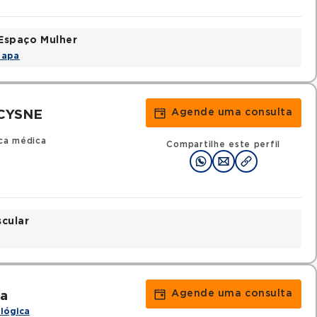
Espaço Mulher
Mapa
Agende uma consulta
CYSNE
ica médica
Compartilhe este perfil
scular
Agende uma consulta
sa
lógica