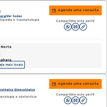
Agende uma consulta
s
eral
Ver todas
topedia e traumatologia
Compartilhe este perfil
 Norte
a
sphere
eja mais locais
a
Agende uma consulta
cológica Ginecológica
Compartilhe este perfil
ecologia e obstetrícia