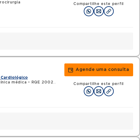
rocirurgia
Compartilhe este perfil
Agende uma consulta
 Cardiológico
ínica médica
•
RQE 20029 - Cardiologia
Compartilhe este perfil