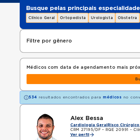
Busque pelas principais especialidade
Clínico Geral
Ortopedista
Urologista
Obstetra
Filtre por gênero
Médicos com data de agendamento mais pró
B
534
resultados encontrados para
médicos
no con
Alex Bessa
Cardiologia Geral
Risco Cirúrgico
CRM 27195/DF
•
RQE 20991 - Clí
Ver perfil