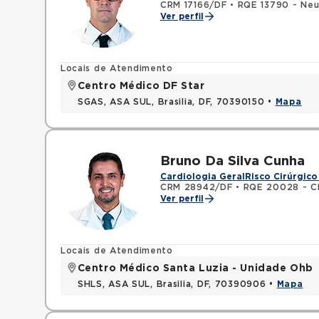
CRM 17166/DF
•
RQE 13790 - Neu
Ver perfil
Locais de Atendimento
Centro Médico DF Star
SGAS, ASA SUL, Brasilia, DF, 70390150 •
Mapa
Bruno Da Silva Cunha
Cardiologia Geral
Risco Cirúrgico
CRM 28942/DF
•
RQE 20028 - Cl
Ver perfil
Locais de Atendimento
Centro Médico Santa Luzia - Unidade Ohb
SHLS, ASA SUL, Brasilia, DF, 70390906 •
Mapa