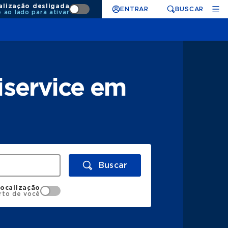
alização desligada
ENTRAR
BUSCAR
e ao lado para ativar
iservice em
Buscar
localização
rto de você