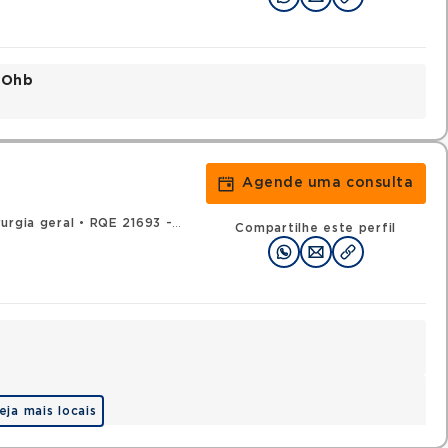
o Ohb
Agende uma consulta
urgia geral
•
RQE 21693 - Coloproctologia
Compartilhe este perfil
eja mais locais