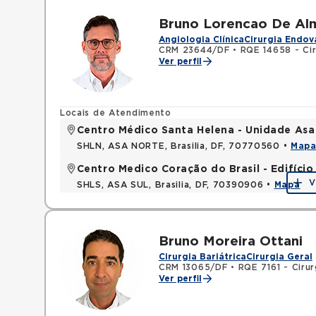
Bruno Lorencao De Al
Angiologia Clínica
Cirurgia Endov
CRM 23644/DF
•
RQE 14658 - Cir
Ver perfil
Locais de Atendimento
Centro Médico Santa Helena - Unidade Asa
SHLN, ASA NORTE, Brasilia, DF, 70770560 •
Map
Centro Medico Coração do Brasil - Edifíci
V
SHLS, ASA SUL, Brasilia, DF, 70390906 •
Mapa
Bruno Moreira Ottani
Cirurgia Bariátrica
Cirurgia Geral
CRM 13065/DF
•
RQE 7161 - Cirur
Ver perfil