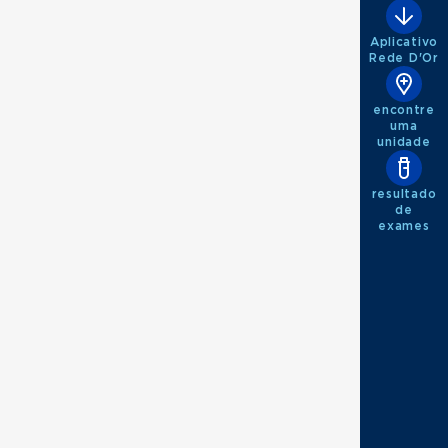
Aplicativo
Rede D'Or
encontre
uma
unidade
resultado
de
exames