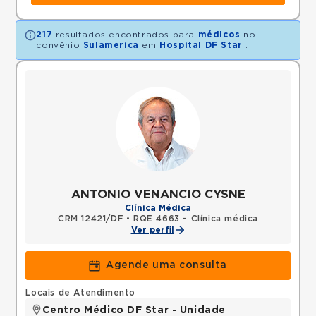
217
resultados encontrados para
médicos
no
convênio
Sulamerica
em
Hospital DF Star
.
ANTONIO VENANCIO CYSNE
Clínica Médica
CRM 12421/DF
•
RQE 4663 - Clínica médica
Ver perfil
Agende uma consulta
Locais de Atendimento
Centro Médico DF Star - Unidade