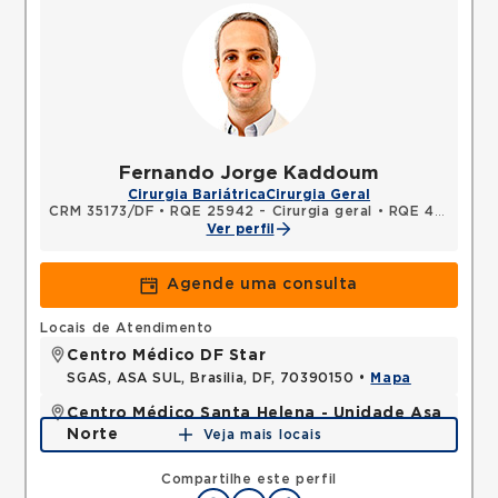
Fernando Jorge Kaddoum
Cirurgia Bariátrica
Cirurgia Geral
CRM 35173/DF
•
RQE 25942 - Cirurgia geral
•
RQE 43803 - Cirurgia geral
Ver perfil
Agende uma consulta
Locais de Atendimento
Centro Médico DF Star
SGAS, ASA SUL, Brasilia, DF, 70390150 •
Mapa
Centro Médico Santa Helena - Unidade Asa
Norte
Veja mais locais
SHLN, ASA NORTE, Brasilia, DF, 70770560 •
Mapa
Compartilhe este perfil