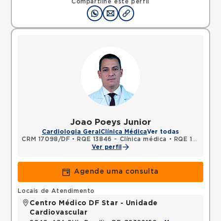
Compartilhe este perfil
Joao Poeys Junior
Cardiologia Geral
Clínica Médica
Ver todas
CRM 17098/DF
•
RQE 13846 - Clínica médica
•
RQE 13914 - Cardiologia
Ver perfil
Agende uma consulta
Locais de Atendimento
Centro Médico DF Star - Unidade
Cardiovascular