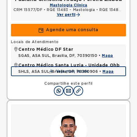
Mastologia Clínica
CRM 15577/DF
•
RQE 13483 - Mastologia
•
RQE 13484 - Ginecologia e obstetrícia
Ver perfil
Agende uma consulta
Locais de Atendimento
Centro Médico DF Star
SGAS, ASA SUL, Brasilia, DF, 70390150 •
Mapa
Centro Médico Santa Luzia - Unidade Ohb
Veja mais locais
SHLS, ASA SUL, Brasilia, DF, 70390906 •
Mapa
Compartilhe este perfil