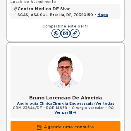
Locais de Atendimento
Centro Médico DF Star
SGAS, ASA SUL, Brasilia, DF, 70390150 •
Mapa
Compartilhe este perfil
Bruno Lorencao De Almeida
Angiologia Clínica
Cirurgia Endovascular
Ver todas
CRM 23644/DF
•
RQE 14658 - Cirurgia vascular
•
RQE 14659 - Cirurgia geral
Ver perfil
Agende uma consulta