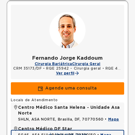
Fernando Jorge Kaddoum
Cirurgia Bariátrica
Cirurgia Geral
CRM 35173/DF
•
RQE 25942 - Cirurgia geral
•
RQE 43803 - Cirurgia geral
Ver perfil
Agende uma consulta
Locais de Atendimento
Centro Médico Santa Helena - Unidade Asa
Norte
SHLN, ASA NORTE, Brasilia, DF, 70770560 •
Mapa
Centro Médico DF Star
Veja mais locais