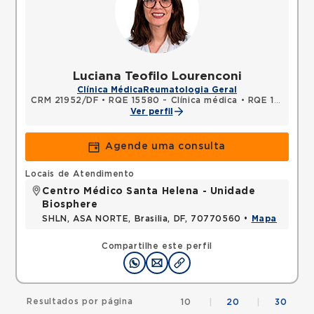
Luciana Teofilo Lourenconi
Clínica Médica
Reumatologia Geral
CRM 21952/DF
•
RQE 15580 - Clínica médica
•
RQE 17103 - Reumatologia
Ver perfil
Agende uma consulta
Locais de Atendimento
Centro Médico Santa Helena - Unidade
Biosphere
SHLN, ASA NORTE, Brasilia, DF, 70770560 •
Mapa
Compartilhe este perfil
Resultados por página
10
|
20
|
30