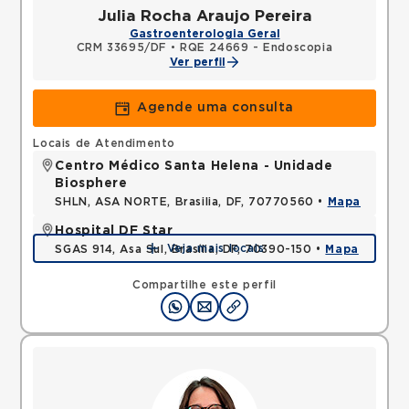
Julia Rocha Araujo Pereira
Gastroenterologia Geral
CRM 33695/DF
•
RQE 24669 - Endoscopia
Ver perfil
Agende uma consulta
Locais de Atendimento
Centro Médico Santa Helena - Unidade
Biosphere
SHLN, ASA NORTE, Brasilia, DF, 70770560 •
Mapa
Hospital DF Star
Veja mais locais
SGAS 914, Asa Sul, Brasília, DF, 70390-150 •
Mapa
Compartilhe este perfil