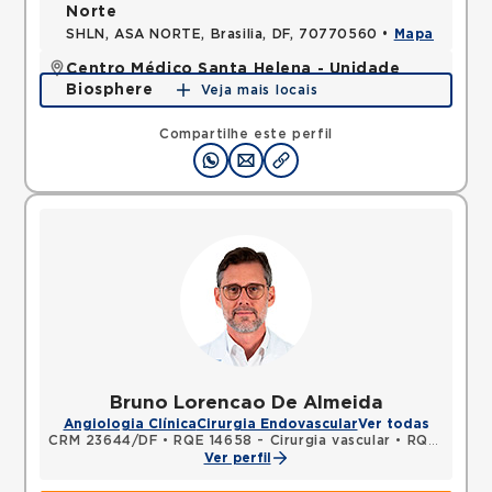
Norte
SHLN, ASA NORTE, Brasilia, DF, 70770560 •
Mapa
Centro Médico Santa Helena - Unidade
Biosphere
Veja mais locais
SHLN, ASA NORTE, Brasilia, DF, 70770560 •
Mapa
Compartilhe este perfil
Bruno Lorencao De Almeida
Angiologia Clínica
Cirurgia Endovascular
Ver todas
CRM 23644/DF
•
RQE 14658 - Cirurgia vascular
•
RQE 14659 - Cirurgia geral
Ver perfil