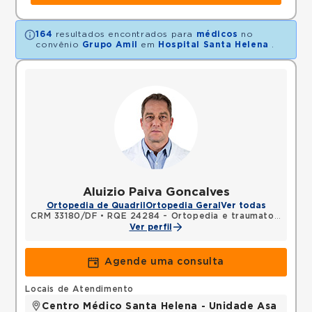
164
resultados encontrados para
médicos
no
convênio
Grupo Amil
em
Hospital Santa Helena
.
Aluizio Paiva Goncalves
Ortopedia de Quadril
Ortopedia Geral
Ver todas
CRM 33180/DF
•
RQE 24284 - Ortopedia e traumatologia
Ver perfil
Agende uma consulta
Locais de Atendimento
Centro Médico Santa Helena - Unidade Asa