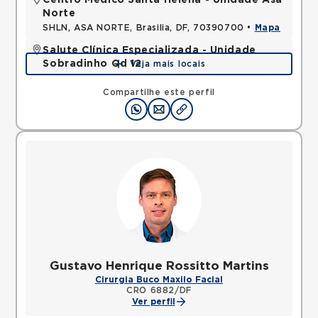
Centro Médico Santa Helena - Unidade Asa
Norte
SHLN, ASA NORTE, Brasilia, DF, 70390700 •
Mapa
Salute Clínica Especializada - Unidade
Sobradinho Qd 12
Veja mais locais
QUADRA, SOBRADINHO, Brasilia, DF, 73010120 •
Mapa
Compartilhe este perfil
Gustavo Henrique Rossitto Martins
Cirurgia Buco Maxilo Facial
CRO 6882/DF
Ver perfil