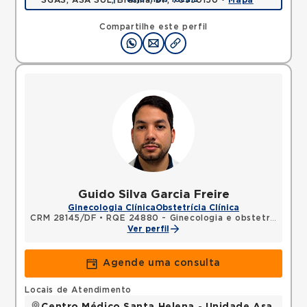
SGAS, ASA SUL, Brasilia, DF, 70390150 •
Mapa
Compartilhe este perfil
Guido Silva Garcia Freire
Ginecologia Clínica
Obstetrícia Clínica
CRM 28145/DF
•
RQE 24880 - Ginecologia e obstetrícia
Ver perfil
Agende uma consulta
Locais de Atendimento