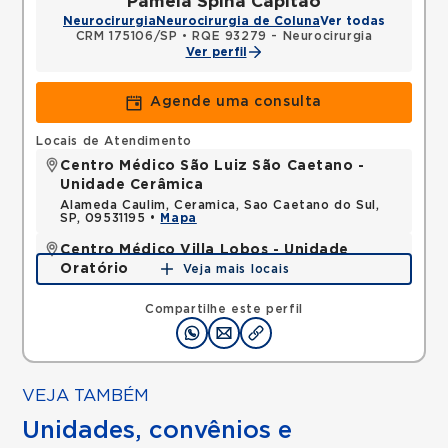
Pamela Spina Capitao
Neurocirurgia
Neurocirurgia de Coluna
Ver todas
CRM 175106/SP
•
RQE 93279 - Neurocirurgia
Ver perfil
Agende uma consulta
Locais de Atendimento
Centro Médico São Luiz São Caetano -
Unidade Cerâmica
Alameda Caulim, Ceramica, Sao Caetano do Sul,
SP, 09531195 •
Mapa
Centro Médico Villa Lobos - Unidade
Oratório
Veja mais locais
Rua do Oratorio, Mooca, Sao Paulo, SP, 03117000 •
Mapa
Compartilhe este perfil
VEJA TAMBÉM
Unidades, convênios e