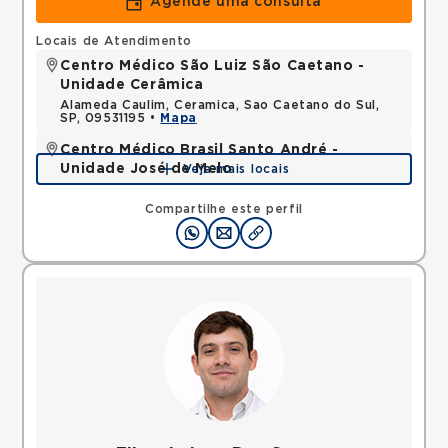
Agende uma consulta
Locais de Atendimento
Centro Médico São Luiz São Caetano -
Unidade Cerâmica
Alameda Caulim, Ceramica, Sao Caetano do Sul,
SP, 09531195 •
Mapa
Centro Médico Brasil Santo André -
Unidade José de Melo
Veja mais locais
Rua Jose de Melo, Vila Dora, Santo Andre, SP,
09030580 •
Mapa
Compartilhe este perfil