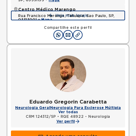
SP, 09531195 •
Mapa
Centro Médico Marengo
Veja mais locais
Rua Francisco Marengo, Tatuape, Sao Paulo, SP,
03313001 •
Mapa
Compartilhe este perfil
Eduardo Gregorin Carabetta
Neurologia Geral
Neurologia Para Esclerose Múltipla
Ver todas
CRM 124312/SP
•
RQE 48922 - Neurologia
Ver perfil