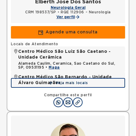
Elberth Jose Dos Santos
Neurologia Geral
CRM 198537/SP
•
RQE 112906 - Neurologia
Ver perfil
Agende uma consulta
Locais de Atendimento
Centro Médico São Luiz São Caetano -
Unidade Cerâmica
Alameda Caulim, Ceramica, Sao Caetano do Sul,
SP, 09531195 •
Mapa
Centro Médico São Bernardo - Unidade
Álvaro Guimarães
Veja mais locais
Avenida Alvaro Guimaraes, Assuncao, Sao Bernardo
do Campo, SP, 09810010 •
Mapa
Compartilhe este perfil