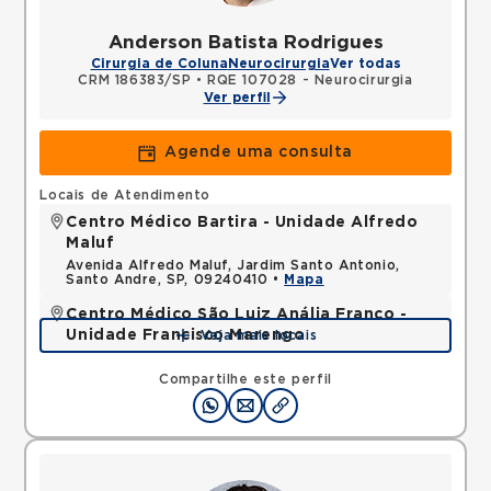
Anderson Batista Rodrigues
Cirurgia de Coluna
Neurocirurgia
Ver todas
CRM 186383/SP
•
RQE 107028 - Neurocirurgia
Ver perfil
Agende uma consulta
Locais de Atendimento
Centro Médico Bartira - Unidade Alfredo
Maluf
Avenida Alfredo Maluf, Jardim Santo Antonio,
Santo Andre, SP, 09240410 •
Mapa
Centro Médico São Luiz Anália Franco -
Unidade Francisco Marengo
Veja mais locais
Rua Francisco Marengo, Tatuape, Sao Paulo, SP,
03313000 •
Mapa
Compartilhe este perfil