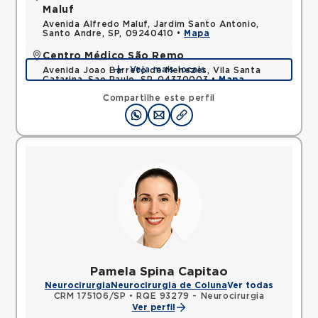
Maluf
Avenida Alfredo Maluf, Jardim Santo Antonio,
Santo Andre, SP, 09240410 •
Mapa
Centro Médico São Remo
Veja mais locais
Avenida Joao Barreto de Menezes, Vila Santa
Catarina, Sao Paulo, SP, 04370003 •
Mapa
Compartilhe este perfil
Pamela Spina Capitao
Neurocirurgia
Neurocirurgia de Coluna
Ver todas
CRM 175106/SP
•
RQE 93279 - Neurocirurgia
Ver perfil