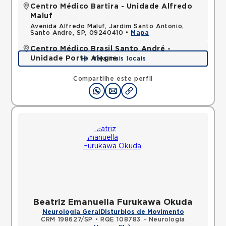
Centro Médico Bartira - Unidade Alfredo
Maluf
Avenida Alfredo Maluf, Jardim Santo Antonio,
Santo Andre, SP, 09240410 •
Mapa
Centro Médico Brasil Santo André -
Unidade Porto Alegre
Veja mais locais
Rua Porto Alegre, Vila Assuncao, Santo Andre, SP,
09030610 •
Mapa
Compartilhe este perfil
Beatriz Emanuella Furukawa Okuda
Neurologia Geral
Disturbios de Movimento
CRM 198627/SP
•
RQE 108783 - Neurologia