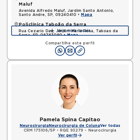
Maluf
Avenida Alfredo Maluf, Jardim Santo Antonio,
Santo Andre, SP, 09240410 •
Mapa
Policlínica Taboão da Serra
Veja mais locais
Rua Cezario Dau, Jardim Maria Rosa, Taboao da
Serra, SP, 06763080 •
Mapa
Compartilhe este perfil
Pamela Spina Capitao
Neurocirurgia
Neurocirurgia de Coluna
Ver todas
CRM 175106/SP
•
RQE 93279 - Neurocirurgia
Ver perfil