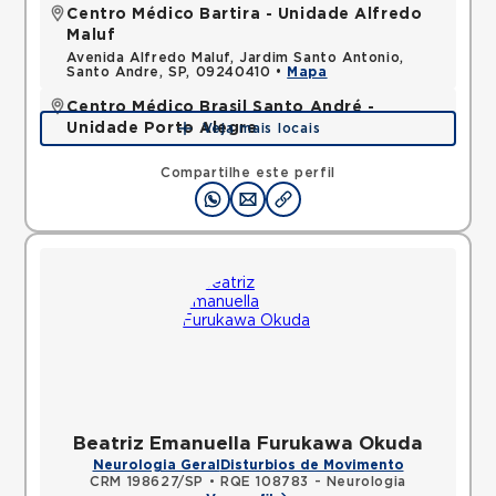
Centro Médico Bartira - Unidade Alfredo
Maluf
Avenida Alfredo Maluf, Jardim Santo Antonio,
Santo Andre, SP, 09240410 •
Mapa
Centro Médico Brasil Santo André -
Unidade Porto Alegre
Veja mais locais
Rua Porto Alegre, Vila Assuncao, Santo Andre, SP,
09030610 •
Mapa
Compartilhe este perfil
Beatriz Emanuella Furukawa Okuda
Neurologia Geral
Disturbios de Movimento
CRM 198627/SP
•
RQE 108783 - Neurologia