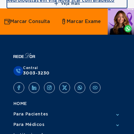
Neurologistas em Vila Nova Star com Bradesco
Veja mais
Agende
Marcar Consulta
Marcar Exame
por
Whatsapp
Central
3003-3230
HOME
Para Pacientes
Para Médicos