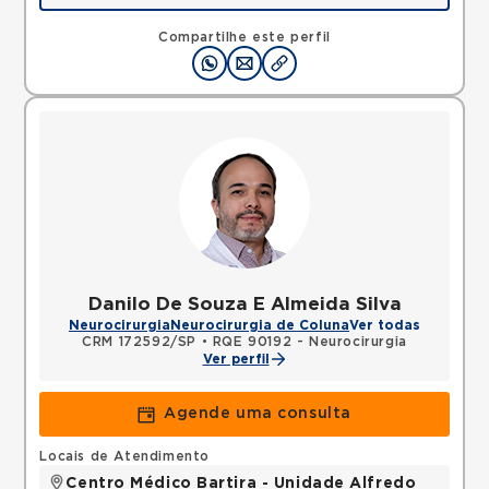
Rua Santos Dumont, Vila Bocaina, Maua, SP,
09310130 •
Mapa
Compartilhe este perfil
Danilo De Souza E Almeida Silva
Neurocirurgia
Neurocirurgia de Coluna
Ver todas
CRM 172592/SP
•
RQE 90192 - Neurocirurgia
Ver perfil
Agende uma consulta
Locais de Atendimento
Centro Médico Bartira - Unidade Alfredo