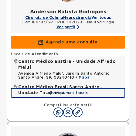
Anderson Batista Rodrigues
Cirurgia de Coluna
Neurocirurgia
Ver todas
CRM 186383/SP
•
RQE 107028 - Neurocirurgia
Ver perfil
Agende uma consulta
Locais de Atendimento
Centro Médico Bartira - Unidade Alfredo
Maluf
Avenida Alfredo Maluf, Jardim Santo Antonio,
Santo Andre, SP, 09240410 •
Mapa
Centro Médico Brasil Santo André -
Unidade Tiradentes
Veja mais locais
Rua Tiradentes, Vila Dora, Santo Andre, SP,
09030560 •
Mapa
Compartilhe este perfil