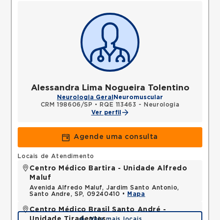
Alessandra Lima Nogueira Tolentino
Neurologia Geral
Neuromuscular
CRM 198606/SP
•
RQE 113463 - Neurologia
Ver perfil
Agende uma consulta
Locais de Atendimento
Centro Médico Bartira - Unidade Alfredo
Maluf
Avenida Alfredo Maluf, Jardim Santo Antonio,
Santo Andre, SP, 09240410 •
Mapa
Centro Médico Brasil Santo André -
Unidade Tiradentes
Veja mais locais