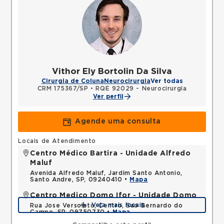
Vithor Ely Bortolin Da Silva
Cirurgia de Coluna
Neurocirurgia
Ver todas
CRM 175367/SP
•
RQE 92029 - Neurocirurgia
Ver perfil
Agende uma consulta
Locais de Atendimento
Centro Médico Bartira - Unidade Alfredo
Maluf
Avenida Alfredo Maluf, Jardim Santo Antonio,
Santo Andre, SP, 09240410 •
Mapa
Centro Medico Domo Ifor - Unidade Domo
Veja mais locais
Rua Jose Versolato, Centro, Sao Bernardo do
Campo, SP, 09750730 •
Mapa