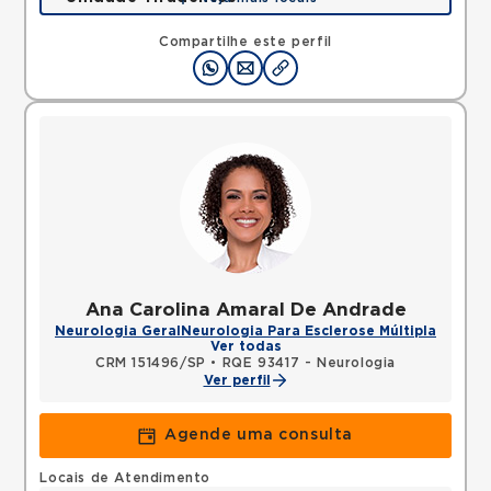
Rua Tiradentes, Vila Dora, Santo Andre, SP,
09030560 •
Mapa
Compartilhe este perfil
Ana Carolina Amaral De Andrade
Neurologia Geral
Neurologia Para Esclerose Múltipla
Ver todas
CRM 151496/SP
•
RQE 93417 - Neurologia
Ver perfil
Agende uma consulta
Locais de Atendimento