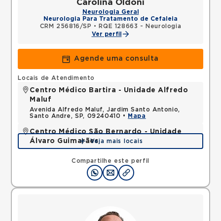
Carolina Oldoni
Neurologia Geral
Neurologia Para Tratamento de Cefaleia
CRM 256816/SP
•
RQE 128663 - Neurologia
Ver perfil
Agende uma consulta
Locais de Atendimento
Centro Médico Bartira - Unidade Alfredo
Maluf
Avenida Alfredo Maluf, Jardim Santo Antonio,
Santo Andre, SP, 09240410 •
Mapa
Centro Médico São Bernardo - Unidade
Álvaro Guimarães
Veja mais locais
Avenida Alvaro Guimaraes, Assuncao, Sao Bernardo
do Campo, SP, 09810010 •
Mapa
Compartilhe este perfil