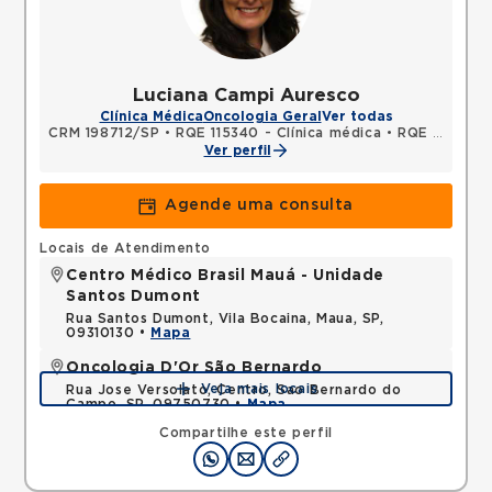
Luciana Campi Auresco
Clínica Médica
Oncologia Geral
Ver todas
CRM 198712/SP
•
RQE 115340 - Clínica médica
•
RQE 141699 - Oncologia clínica
Ver perfil
Agende uma consulta
Locais de Atendimento
Centro Médico Brasil Mauá - Unidade
Santos Dumont
Rua Santos Dumont, Vila Bocaina, Maua, SP,
09310130 •
Mapa
Oncologia D'Or São Bernardo
Veja mais locais
Rua Jose Versolato, Centro, Sao Bernardo do
Campo, SP, 09750730 •
Mapa
Compartilhe este perfil