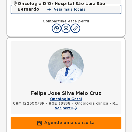
Oncologia D'Or Hospital São Luiz São
Bernardo
Veja mais locais
Avenida Joao Firmino, Assuncao, Sao Bernardo do
Campo, SP, 09810250 •
Mapa
Compartilhe este perfil
Felipe Jose Silva Melo Cruz
Oncologia Geral
CRM 122500/SP
•
RQE 39838 - Oncologia clínica
•
RQE 39839 - Clínica médica
Ver perfil
Agende uma consulta