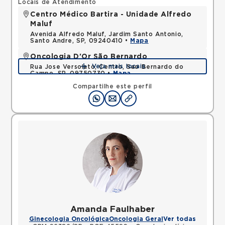
Locais de Atendimento
Centro Médico Bartira - Unidade Alfredo
Maluf
Avenida Alfredo Maluf, Jardim Santo Antonio,
Santo Andre, SP, 09240410 •
Mapa
Oncologia D'Or São Bernardo
Veja mais locais
Rua Jose Versolato, Centro, Sao Bernardo do
Campo, SP, 09750730 •
Mapa
Compartilhe este perfil
Amanda Faulhaber
Ginecologia Oncológica
Oncologia Geral
Ver todas