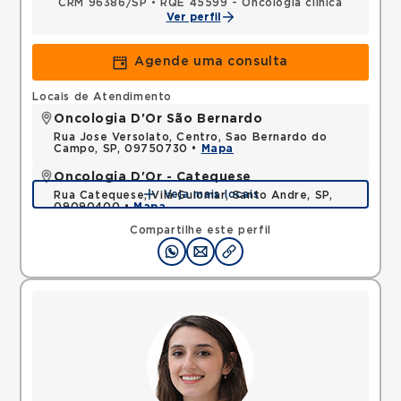
CRM 96386/SP
•
RQE 45599 - Oncologia clínica
Ver perfil
Agende uma consulta
Locais de Atendimento
Oncologia D'Or São Bernardo
Rua Jose Versolato, Centro, Sao Bernardo do
Campo, SP, 09750730 •
Mapa
Oncologia D'Or - Catequese
Veja mais locais
Rua Catequese, Vila Guiomar, Santo Andre, SP,
09090400 •
Mapa
Compartilhe este perfil