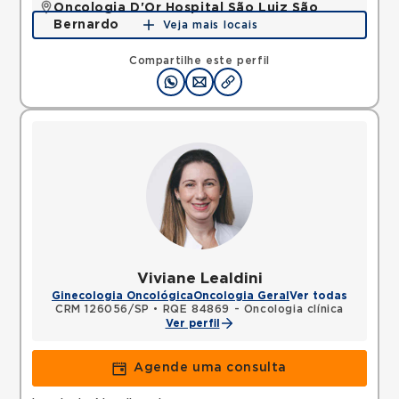
Oncologia D'Or Hospital São Luiz São
Bernardo
Veja mais locais
Avenida Joao Firmino, Assuncao, Sao Bernardo do
Campo, SP, 09810250 •
Mapa
Compartilhe este perfil
Viviane Lealdini
Ginecologia Oncológica
Oncologia Geral
Ver todas
CRM 126056/SP
•
RQE 84869 - Oncologia clínica
Ver perfil
Agende uma consulta