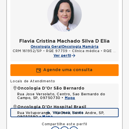
Flavia Cristina Machado Silva D Elia
Oncologia Geral
Oncologia Mamária
CRM 161952/SP
•
RQE 97739 - Clínica médica
•
RQE 97740 - Oncologia clínica
Ver perfil
Agende uma consulta
Locais de Atendimento
Oncologia D'Or São Bernardo
Rua Jose Versolato, Centro, Sao Bernardo do
Campo, SP, 09750730 •
Mapa
Oncologia D'Or Hospital Brasil
Veja mais locais
Rua Votuporanga, Vila Dora, Santo Andre, SP,
09030590 •
Mapa
Compartilhe este perfil