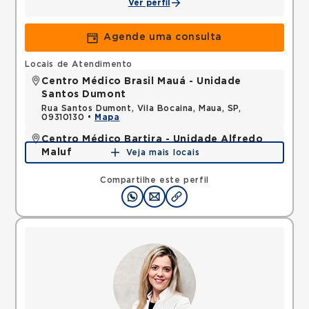
Ver perfil
Agende uma consulta
Locais de Atendimento
Centro Médico Brasil Mauá - Unidade
Santos Dumont
Rua Santos Dumont, Vila Bocaina, Maua, SP,
09310130 •
Mapa
Centro Médico Bartira - Unidade Alfredo
Maluf
Veja mais locais
Avenida Alfredo Maluf, Jardim Santo Antonio,
Santo Andre, SP, 09240410 •
Mapa
Compartilhe este perfil