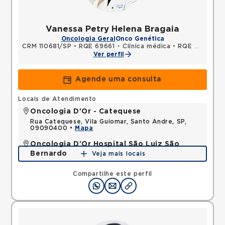
Vanessa Petry Helena Bragaia
Oncologia Geral
Onco Genética
CRM 110681/SP
•
RQE 69661 - Clínica médica
•
RQE 69662 - Oncologia clínica
Ver perfil
Agende uma consulta
Locais de Atendimento
Oncologia D'Or - Catequese
Rua Catequese, Vila Guiomar, Santo Andre, SP,
09090400 •
Mapa
Oncologia D'Or Hospital São Luiz São
Bernardo
Veja mais locais
Avenida Joao Firmino, Assuncao, Sao Bernardo do
Campo, SP, 09810250 •
Mapa
Compartilhe este perfil