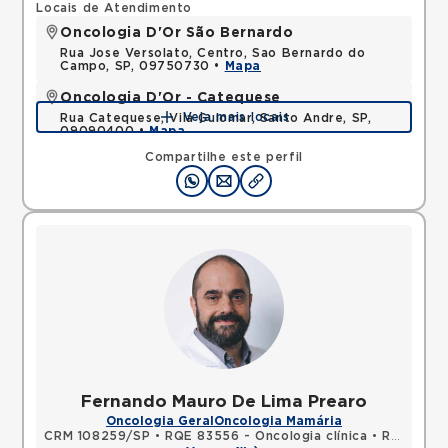
Locais de Atendimento
Oncologia D'Or São Bernardo
Rua Jose Versolato, Centro, Sao Bernardo do
Campo, SP, 09750730 •
Mapa
Oncologia D'Or - Catequese
Veja mais locais
Rua Catequese, Vila Guiomar, Santo Andre, SP,
09090400 •
Mapa
Compartilhe este perfil
Fernando Mauro De Lima Prearo
Oncologia Geral
Oncologia Mamária
CRM 108259/SP
•
RQE 83556 - Oncologia clínica
•
RQE 83557 - Clínica médica