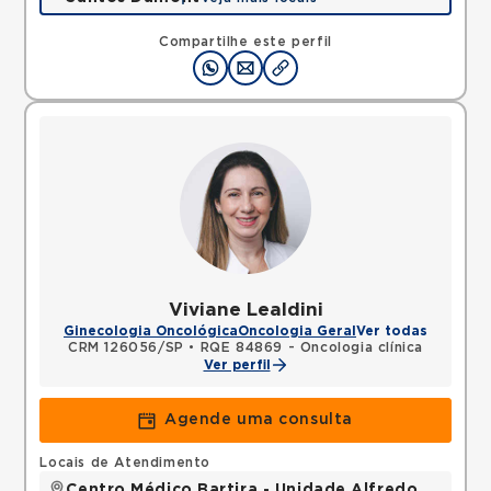
Rua Santos Dumont, Vila Bocaina, Maua, SP,
09310130 •
Mapa
Compartilhe este perfil
Viviane Lealdini
Ginecologia Oncológica
Oncologia Geral
Ver todas
CRM 126056/SP
•
RQE 84869 - Oncologia clínica
Ver perfil
Agende uma consulta
Locais de Atendimento
Centro Médico Bartira - Unidade Alfredo