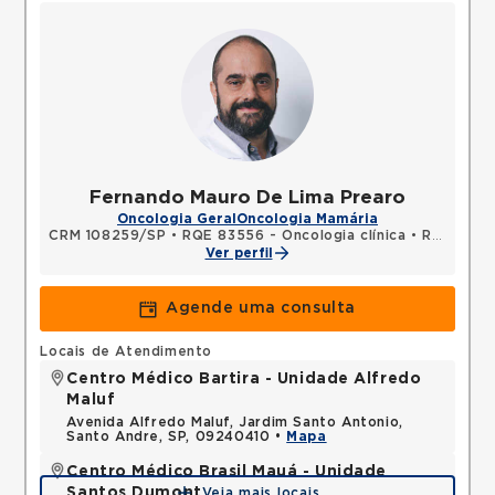
Fernando Mauro De Lima Prearo
Oncologia Geral
Oncologia Mamária
CRM 108259/SP
•
RQE 83556 - Oncologia clínica
•
RQE 83557 - Clínica médica
Ver perfil
Agende uma consulta
Locais de Atendimento
Centro Médico Bartira - Unidade Alfredo
Maluf
Avenida Alfredo Maluf, Jardim Santo Antonio,
Santo Andre, SP, 09240410 •
Mapa
Centro Médico Brasil Mauá - Unidade
Santos Dumont
Veja mais locais