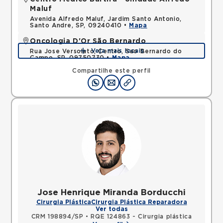
Maluf
Avenida Alfredo Maluf, Jardim Santo Antonio,
Santo Andre, SP, 09240410 •
Mapa
Oncologia D'Or São Bernardo
Veja mais locais
Rua Jose Versolato, Centro, Sao Bernardo do
Campo, SP, 09750730 •
Mapa
Compartilhe este perfil
Jose Henrique Miranda Borducchi
Cirurgia Plástica
Cirurgia Plástica Reparadora
Ver todas
CRM 198894/SP
•
RQE 124863 - Cirurgia plástica