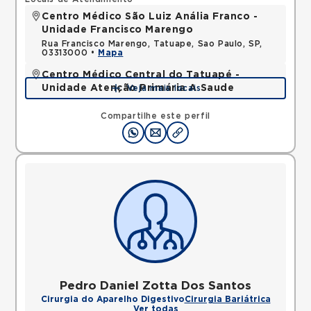
Centro Médico São Luiz Anália Franco -
Unidade Francisco Marengo
Rua Francisco Marengo, Tatuape, Sao Paulo, SP,
03313000 •
Mapa
Centro Médico Central do Tatuapé -
Unidade Atenção Primária A Saude
Veja mais locais
Avenida Alvaro Ramos, Quarta Parada, Sao Paulo,
SP, 03330002 •
Mapa
Compartilhe este perfil
Pedro Daniel Zotta Dos Santos
Cirurgia do Aparelho Digestivo
Cirurgia Bariátrica
Ver todas