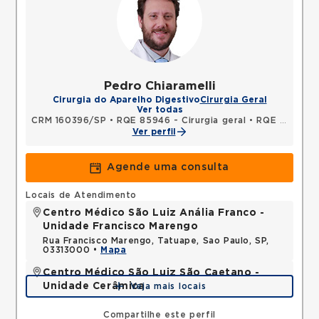
Pedro Chiaramelli
Cirurgia do Aparelho Digestivo
Cirurgia Geral
Ver todas
CRM 160396/SP
•
RQE 85946 - Cirurgia geral
•
RQE 85947 - Cirurgia oncológica
Ver perfil
Agende uma consulta
Locais de Atendimento
Centro Médico São Luiz Anália Franco -
Unidade Francisco Marengo
Rua Francisco Marengo, Tatuape, Sao Paulo, SP,
03313000 •
Mapa
Centro Médico São Luiz São Caetano -
Unidade Cerâmica
Veja mais locais
Alameda Caulim, Ceramica, Sao Caetano do Sul,
SP, 09531195 •
Mapa
Compartilhe este perfil