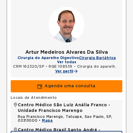
Artur Medeiros Alvares Da Silva
Cirurgia do Aparelho Digestivo
Cirurgia Bariátrica
Ver todas
CRM 162320/SP
•
RQE 108539 - Cirurgia do aparelho digestivo
Ver perfil
Agende uma consulta
Locais de Atendimento
Centro Médico São Luiz Anália Franco -
Unidade Francisco Marengo
Rua Francisco Marengo, Tatuape, Sao Paulo, SP,
03313000 •
Mapa
Centro Médico Brasil Santo André -