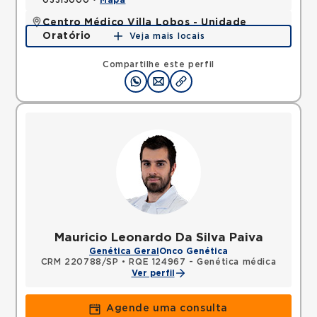
03313000 •
Mapa
Centro Médico Villa Lobos - Unidade
Oratório
Veja mais locais
Rua do Oratorio, Mooca, Sao Paulo, SP, 03117000 •
Mapa
Compartilhe este perfil
Mauricio Leonardo Da Silva Paiva
Genética Geral
Onco Genética
CRM 220788/SP
•
RQE 124967 - Genética médica
Ver perfil
Agende uma consulta