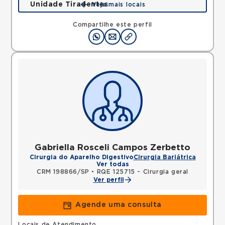
Unidade Tiradentes
Veja mais locais
Rua Tiradentes, Vila Dora, Santo Andre, SP,
09030560 •
Mapa
Compartilhe este perfil
Gabriella Rosceli Campos Zerbetto
Cirurgia do Aparelho Digestivo
Cirurgia Bariátrica
Ver todas
CRM 198866/SP
•
RQE 125715 - Cirurgia geral
Ver perfil
Agende uma consulta
Locais de Atendimento