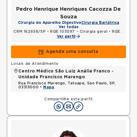
Pedro Henrique Henriques Cacozza De
Souza
Cirurgia do Aparelho Digestivo
Cirurgia Bariátrica
Ver todas
CRM 162658/SP
•
RQE 103097 - Cirurgia geral
•
RQE 104249 - Cirurgia do aparelho digestivo
Ver perfil
Agende uma consulta
Locais de Atendimento
Centro Médico São Luiz Anália Franco -
Unidade Francisco Marengo
Rua Francisco Marengo, Tatuape, Sao Paulo, SP,
03313000 •
Mapa
Compartilhe este perfil