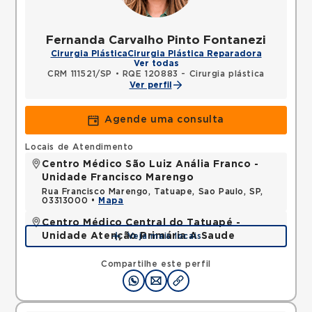
Fernanda Carvalho Pinto Fontanezi
Cirurgia Plástica
Cirurgia Plástica Reparadora
Ver todas
CRM 111521/SP
•
RQE 120883 - Cirurgia plástica
Ver perfil
Agende uma consulta
Locais de Atendimento
Centro Médico São Luiz Anália Franco -
Unidade Francisco Marengo
Rua Francisco Marengo, Tatuape, Sao Paulo, SP,
03313000 •
Mapa
Centro Médico Central do Tatuapé -
Unidade Atenção Primária A Saude
Veja mais locais
Avenida Alvaro Ramos, Quarta Parada, Sao Paulo,
SP, 03330002 •
Mapa
Compartilhe este perfil