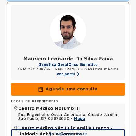
Mauricio Leonardo Da Silva Paiva
Genética Geral
Onco Genética
CRM 220788/SP
•
RQE 124967 - Genética médica
Ver perfil
Agende uma consulta
Locais de Atendimento
Centro Médico Morumbi II
Rua Engenheiro Oscar Americano, Cidade Jardim,
Sao Paulo, SP, 05673050 •
Mapa
Centro Médico São Luiz Anália Franco -
Unidade Antônio Camardo
Veja mais locais