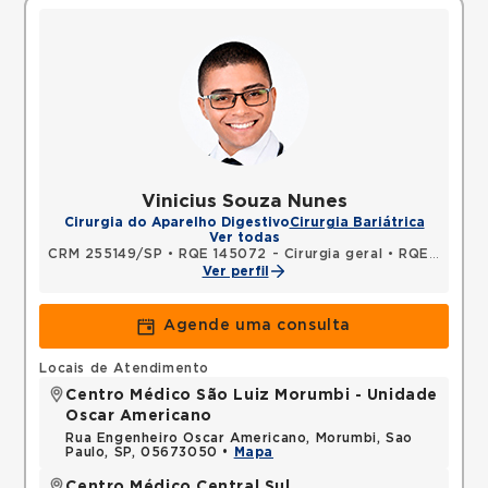
Vinicius Souza Nunes
Cirurgia do Aparelho Digestivo
Cirurgia Bariátrica
Ver todas
CRM 255149/SP
•
RQE 145072 - Cirurgia geral
•
RQE 151234 - Cirurgia do aparelho digestivo
Ver perfil
Agende uma consulta
Locais de Atendimento
Centro Médico São Luiz Morumbi - Unidade
Oscar Americano
Rua Engenheiro Oscar Americano, Morumbi, Sao
Paulo, SP, 05673050 •
Mapa
Centro Médico Central Sul