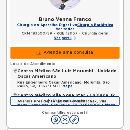
Bruno Venna Franco
Cirurgia do Aparelho Digestivo
Cirurgia Bariátrica
Ver todas
CRM 183500/SP
•
RQE 121157 - Cirurgia geral
Ver perfil
Agende uma consulta
Locais de Atendimento
Centro Médico São Luiz Morumbi - Unidade
Oscar Americano
Rua Engenheiro Oscar Americano, Morumbi, Sao
Paulo, SP, 05673050 •
Mapa
Centro Médico Vila Nova Star - Unidade Jk
Veja mais locais
Avenida Presidente Juscelino Kubitschek, Vila
Nova Conceicao, Sao Paulo, SP, 04544000 •
Mapa
Compartilhe este perfil