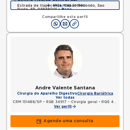
Veja mais locais
Estrada de Itapecerica, Capao Redondo, Sao
Paulo, SP, 05858001 •
Mapa
Compartilhe este perfil
Andre Valente Santana
Cirurgia do Aparelho Digestivo
Cirurgia Bariátrica
Ver todas
CRM 131488/SP
•
RQE 34917 - Cirurgia geral
•
RQE 42265 - Cirurgia do aparelho digestivo
Ver perfil
Agende uma consulta