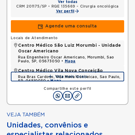
Ver todas
CRM 201175/SP
•
RQE 135669 - Cirurgia oncológica
Ver perfil
Agende uma consulta
Locais de Atendimento
Centro Médico São Luiz Morumbi - Unidade
Oscar Americano
Rua Engenheiro Oscar Americano, Morumbi, Sao
Paulo, SP, 05673050 •
Mapa
Centro Médico Vila Nova Conceição
Veja mais locais
Rua Bras Cardoso, Vila Nova Conceicao, Sao Paulo,
SP, 04510030 •
Mapa
Compartilhe este perfil
VEJA TAMBÉM
Unidades, convênios e
especialistas relacionados