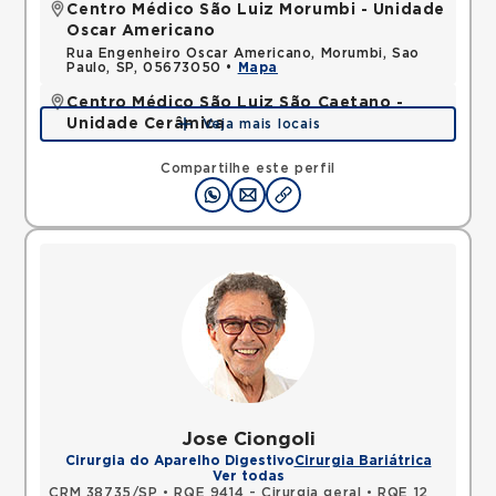
Centro Médico São Luiz Morumbi - Unidade
Oscar Americano
Rua Engenheiro Oscar Americano, Morumbi, Sao
Paulo, SP, 05673050 •
Mapa
Centro Médico São Luiz São Caetano -
Unidade Cerâmica
Veja mais locais
Alameda Caulim, Ceramica, Sao Caetano do Sul,
SP, 09531195 •
Mapa
Compartilhe este perfil
Jose Ciongoli
Cirurgia do Aparelho Digestivo
Cirurgia Bariátrica
Ver todas
CRM 38735/SP
•
RQE 9414 - Cirurgia geral
•
RQE 128074 - Medicina legal