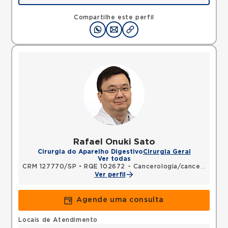
Rua Antonio Camardo, Tatuape, Sao Paulo, SP,
03178200 •
Mapa
Compartilhe este perfil
Rafael Onuki Sato
Cirurgia do Aparelho Digestivo
Cirurgia Geral
Ver todas
CRM 127770/SP
•
RQE 102672 - Cancerologia/cancerologia cirúrgica
Ver perfil
Agende uma consulta
Locais de Atendimento