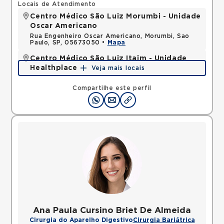
Locais de Atendimento
Centro Médico São Luiz Morumbi - Unidade
Oscar Americano
Rua Engenheiro Oscar Americano, Morumbi, Sao
Paulo, SP, 05673050 •
Mapa
Centro Médico São Luiz Itaim - Unidade
Healthplace
Veja mais locais
Rua Doutor Alceu de Campos Rodrigues, Vila Nova
Conceicao, Sao Paulo, SP, 04544000 •
Mapa
Compartilhe este perfil
Ana Paula Cursino Briet De Almeida
Cirurgia do Aparelho Digestivo
Cirurgia Bariátrica