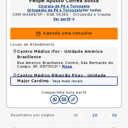
Felipe Ayusso Correa Sossa
Cirurgia de Pé e Tornozelo
Ortopedia de Pé e Tornozelo
Ver todas
CRM 144648/SP
•
RQE 56269 - Ortopedia e traumatologia
Ver perfil
Agende uma consulta
Locais de Atendimento
Centro Médico Ifor - Unidade Américo
Brasiliense
Rua Americo Brasiliense, Centro, Sao Bernardo do
Campo, SP, 09715021 •
Mapa
Centro Médico Ribeirão Pires - Unidade
Major Cardim
Veja mais locais
Rua Major Cardim, Suissa, Ribeirao Pires, SP,
09424250 •
Mapa
Compartilhe este perfil
Resultados por página
10
|
20
|
30