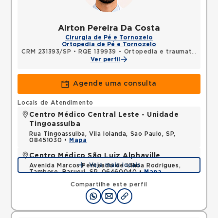
Airton Pereira Da Costa
Cirurgia de Pé e Tornozelo
Ortopedia de Pé e Tornozelo
CRM 231393/SP
•
RQE 139939 - Ortopedia e traumatologia
Ver perfil
Agende uma consulta
Locais de Atendimento
Centro Médico Central Leste - Unidade
Tingoassuíba
Rua Tingoassuiba, Vila Iolanda, Sao Paulo, SP,
08451030 •
Mapa
Centro Médico São Luiz Alphaville
Veja mais locais
Avenida Marcos Penteado de Ulhoa Rodrigues,
Tambore, Barueri, SP, 06460040 •
Mapa
Compartilhe este perfil