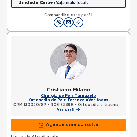
Unidade Cerâmica
Veja mais locais
Alameda Caulim, Ceramica, Sao Caetano do Sul,
SP, 09531195 •
Mapa
Compartilhe este perfil
Cristiano Milano
Cirurgia de Pé e Tornozelo
Ortopedia de Pé e Tornozelo
Ver todas
CRM 130020/SP
•
RQE 35399 - Ortopedia e traumatologia
Ver perfil
Agende uma consulta
Locais de Atendimento