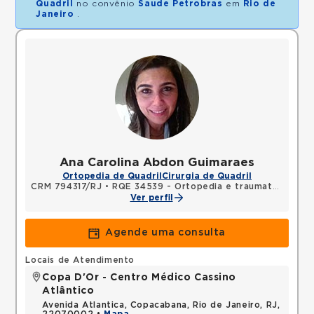
Quadril
no convênio
Saude Petrobras
em
Rio de
Janeiro
.
Ana Carolina Abdon Guimaraes
Ortopedia de Quadril
Cirurgia de Quadril
CRM 794317/RJ
•
RQE 34539 - Ortopedia e traumatologia
Ver perfil
Agende uma consulta
Locais de Atendimento
Copa D'Or - Centro Médico Cassino
Atlântico
Avenida Atlantica, Copacabana, Rio de Janeiro, RJ,