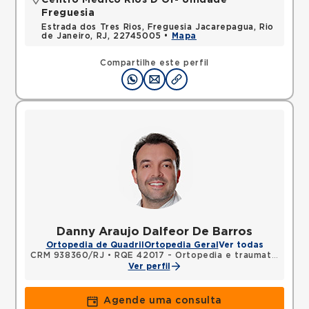
Centro Médico Rios D'Or- Unidade
Freguesia
Estrada dos Tres Rios, Freguesia Jacarepagua, Rio
de Janeiro, RJ, 22745005 •
Mapa
Compartilhe este perfil
Danny Araujo Dalfeor De Barros
Ortopedia de Quadril
Ortopedia Geral
Ver todas
CRM 938360/RJ
•
RQE 42017 - Ortopedia e traumatologia
Ver perfil
Agende uma consulta