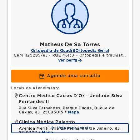
Matheus De Sa Torres
Ortopedia de Quadril
Ortopedia Geral
CRM 1129295/RJ
•
RQE 46139 - Ortopedia e traumatologia
Ver perfil
Agende uma consulta
Locais de Atendimento
Centro Médico Caxias D'Or - Unidade Silva
Fernandes II
Rua Silva Fernandes, Parque Duque, Duque de
Caxias, RJ, 25085015 •
Mapa
Clínica Médica Palazzo
Veja mais locais
Avenida Meriti, Vila da Penha, Rio de Janeiro, RJ,
21211007 •
Mapa