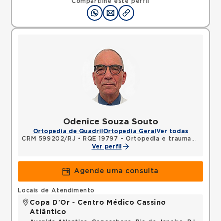
Compartilhe este perfil
Odenice Souza Souto
Ortopedia de Quadril
Ortopedia Geral
Ver todas
CRM 599202/RJ
•
RQE 19797 - Ortopedia e traumatologia
Ver perfil
Agende uma consulta
Locais de Atendimento
Copa D'Or - Centro Médico Cassino
Atlântico