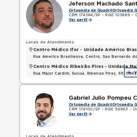
Jeferson Machado San
Ortopedia de Quadril
Ortopedia G
CRM 174384/SP
•
RQE 103889 - O
Ver perfil
Locais de Atendimento
Centro Médico Ifor - Unidade Américo Bras
Rua Americo Brasiliense, Centro, Sao Bernardo d
Centro Médico Ribeirão Pires - Unidade Ma
V
Rua Major Cardim, Suissa, Ribeirao Pires, SP, 09
Gabriel Julio Pompeu C
Ortopedia de Quadril
Ortopedia G
CRM 174100/SP
•
RQE 96863 - Or
Ver perfil
Locais de Atendimento