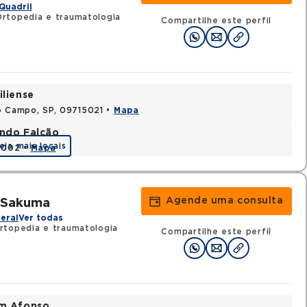
Quadril
rtopedia e traumatologia
Compartilhe este perfil
iliense
o Campo, SP, 09715021 •
Mapa
ando Falcão
eja mais locais
80002 •
Mapa
Agende uma consulta
a Sakuma
eral
Ver todas
rtopedia e traumatologia
Compartilhe este perfil
im Afonso