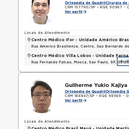
Ortopedia de Quadril
Cirurgia de 
CRM 157760/SP
•
RQE 90967 - O
Ver perfil
Locais de Atendimento
Centro Médico Ifor - Unidade Américo Bras
Rua Americo Brasiliense, Centro, Sao Bernardo d
Centro Médico Villa Lobos - Unidade Fern
V
Rua Fernando Falcao, Mooca, Sao Paulo, SP, 031
Guilherme Yukio Kajiy
Ortopedia de Quadril
Ortopedia G
CRM 184847/SP
•
RQE 98569 - O
Ver perfil
Locais de Atendimento
Centro Médico Brasil Mauá - Unidade Mart