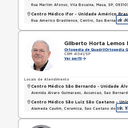
Rua Martim Afonso, Vila Bocaina, Maua, SP, 0931
Centro Médico Ifor - Unidade Américo Bras
V
Rua Americo Brasiliense, Centro, Sao Bernardo d
Gilberto Horta Lemos 
Ortopedia de Quadril
Ortopedia G
CRM 41341/SP
Ver perfil
Locais de Atendimento
Centro Médico São Bernardo - Unidade Ál
Avenida Alvaro Guimaraes, Assuncao, Sao Bernar
Centro Médico São Luiz São Caetano - Un
V
Alameda Caulim, Ceramica, Sao Caetano do Sul, S