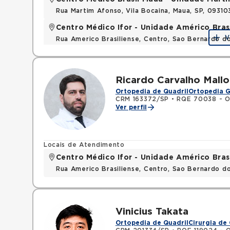
Rua Martim Afonso, Vila Bocaina, Maua, SP, 0931
Centro Médico Ifor - Unidade Américo Bras
V
Rua Americo Brasiliense, Centro, Sao Bernardo d
Ricardo Carvalho Mallo
Ortopedia de Quadril
Ortopedia G
CRM 163372/SP
•
RQE 70038 - O
Ver perfil
Locais de Atendimento
Centro Médico Ifor - Unidade Américo Bras
Rua Americo Brasiliense, Centro, Sao Bernardo d
Vinicius Takata
Ortopedia de Quadril
Cirurgia de 