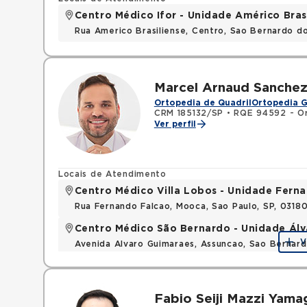
Centro Médico Ifor - Unidade Américo Bras
Rua Americo Brasiliense, Centro, Sao Bernardo d
Marcel Arnaud Sanche
Ortopedia de Quadril
Ortopedia G
CRM 185132/SP
•
RQE 94592 - Or
Ver perfil
Locais de Atendimento
Centro Médico Villa Lobos - Unidade Fern
Rua Fernando Falcao, Mooca, Sao Paulo, SP, 031
Centro Médico São Bernardo - Unidade Ál
V
Avenida Alvaro Guimaraes, Assuncao, Sao Bernar
Fabio Seiji Mazzi Yama