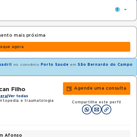
1
mento mais próxima
usque agora
uadril
no convênio
Porto Saude
em
São Bernardo do Campo
Agende uma consulta
an Filho
eral
Ver todas
Ortopedia e traumatologia
Compartilhe este perfil
im Afonso