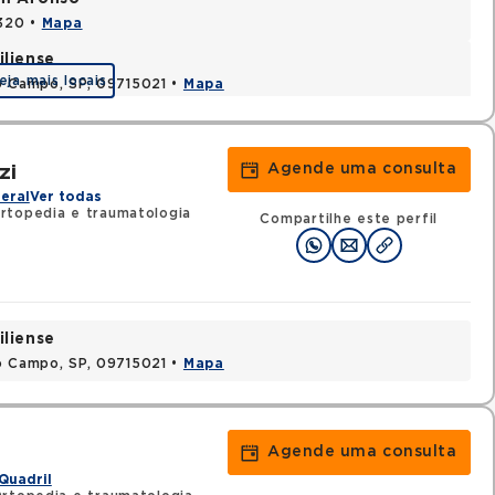
0320 •
Mapa
iliense
eja mais locais
o Campo, SP, 09715021 •
Mapa
Agende uma consulta
zi
eral
Ver todas
rtopedia e traumatologia
Compartilhe este perfil
iliense
o Campo, SP, 09715021 •
Mapa
Agende uma consulta
Quadril