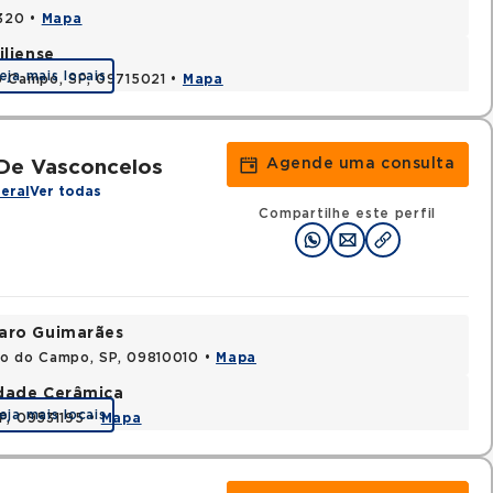
0320 •
Mapa
iliense
eja mais locais
o Campo, SP, 09715021 •
Mapa
Agende uma consulta
De Vasconcelos
eral
Ver todas
Compartilhe este perfil
varo Guimarães
do do Campo, SP, 09810010 •
Mapa
idade Cerâmica
eja mais locais
P, 09531195 •
Mapa