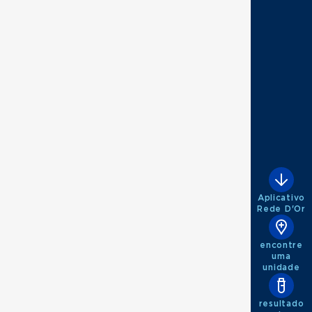
Aplicativo
Rede D'Or
encontre
uma
unidade
resultado