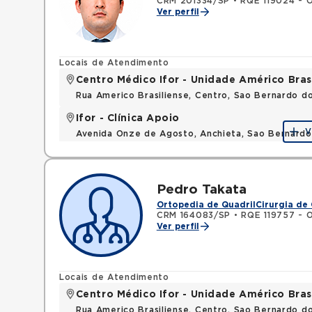
CRM 201334/SP
•
RQE 119024 - O
Ver perfil
Locais de Atendimento
Centro Médico Ifor - Unidade Américo Bras
Rua Americo Brasiliense, Centro, Sao Bernardo d
Ifor - Clínica Apoio
V
Avenida Onze de Agosto, Anchieta, Sao Bernard
Pedro Takata
Ortopedia de Quadril
Cirurgia de 
CRM 164083/SP
•
RQE 119757 - 
Ver perfil
Locais de Atendimento
Centro Médico Ifor - Unidade Américo Bras
Rua Americo Brasiliense, Centro, Sao Bernardo d