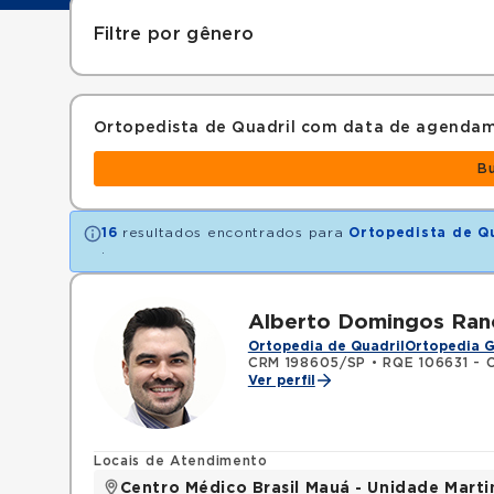
Filtre por gênero
Ortopedista de Quadril com data de agenda
B
16
resultados encontrados para
Ortopedista de Q
.
Alberto Domingos Ranc
Ortopedia de Quadril
Ortopedia G
CRM 198605/SP
•
RQE 106631 - 
Ver perfil
Locais de Atendimento
Centro Médico Brasil Mauá - Unidade Mart