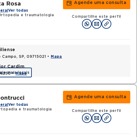
Agende uma consulta
ta Rosa
eral
Ver todas
rtopedia e traumatologia
Compartilhe este perfil
iliense
o Campo, SP, 09715021 •
Mapa
jor Cardim
eja mais locais
424250 •
Mapa
Agende uma consulta
ontrucci
eral
Ver todas
topedia e traumatologia
Compartilhe este perfil