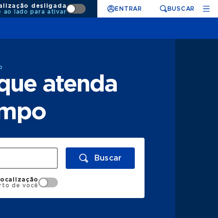
alização desligada
ENTRAR
BUSCAR
e ao lado para ativar
o
 que atenda
ampo
Buscar
localização
rto de você