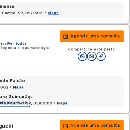
iliense
o Campo, SP, 09715021 •
Mapa
Agende uma consulta
z
eral
Ver todas
topedia e traumatologia
Compartilhe este perfil
ando Falcão
80002 •
Mapa
varo Guimarães
eja mais locais
do do Campo, SP, 09810010 •
Mapa
Agende uma consulta
guchi