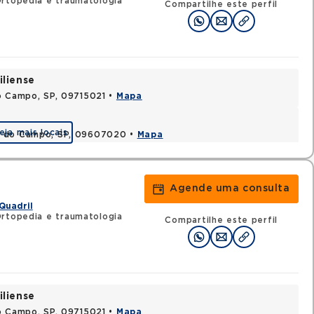
rtopedia e traumatologia
Compartilhe este perfil
iliense
o Campo, SP, 09715021 •
Mapa
eja mais locais
o do Campo, SP, 09607020 •
Mapa
Agende uma consulta
Quadril
Ortopedia e traumatologia
Compartilhe este perfil
iliense
o Campo, SP, 09715021 •
Mapa